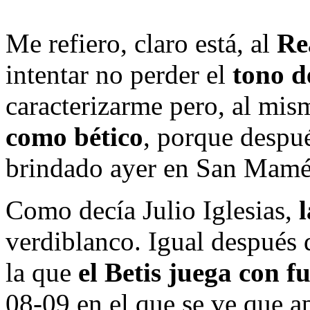
Me refiero, claro está, al
Re
intentar no perder el
tono d
caracterizarme pero, al mi
como bético
, porque despu
brindado ayer en San Mamés
Como decía Julio Iglesias,
l
verdiblanco. Igual después d
la que
el Betis juega con f
08-09 en el que se ve que a