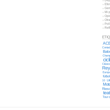
Dep
Efe
Gen
Mi 
Opi
Otr
Polí
Ref
ETI
AC
Contad
Bal
Champ
cic
Clásic
Re
Europ
fútbo
Li
10
Moto
Ries
tea
Tour 