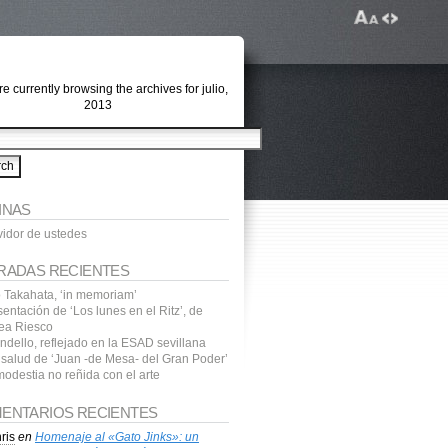
e currently browsing the archives for julio,
2013
INAS
vidor de ustedes
RADAS RECIENTES
o Takahata, ‘in memoriam’
entación de ‘Los lunes en el Ritz’, de
ea Riesco
ndello, reflejado en la ESAD sevillana
a salud de ‘Juan -de Mesa- del Gran Poder’
modestia no reñida con el arte
ENTARIOS RECIENTES
ris
en
Homenaje al «Gato Jinks»: un