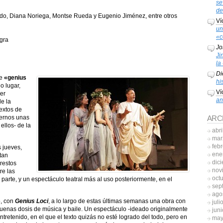
se
de
do, Diana Noriega, Montse Rueda y Eugenio Jiménez, entre otros
Ví
un
«c
gra
Jo
Ji
la
Di
de
«genius
hi
o lugar,
Ví
er
an
e la
extos de
cernos unas
ARC
ellos- de la
abri
mar
feb
s jueves,
ene
tan
dic
 restos
nov
re las
oct
a parte, y un espectáculo teatral más al uso posteriormente, en el
sep
ago
o, con
Genius Loci
, a lo largo de estas últimas semanas una obra con
juli
uenas dosis de música y baile. Un espectáculo -ideado originalmente
jun
ntretenido, en el que el texto quizás no esté logrado del todo, pero en
may