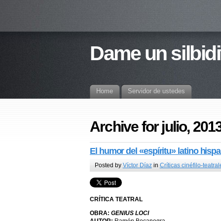
Dame un silbidi
Home
Servidor de ustedes
Archive for julio, 201
El humor del «espíritu» latino hisp
Posted by
Víctor Díaz
in
Críticas cinéfilo-teatral
CRÍTICA TEATRAL
OBRA:
GENIUS LOCI
AUTOR:
Ramón Bocanegra