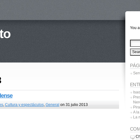
You ar
to
PÁG
Ser
3
ENT
Isa
alense
Pres
Ner
es
,
Cultura y espectáculos
,
General
on 31 julio 2013
Pira
A l
La 
COM
Ch