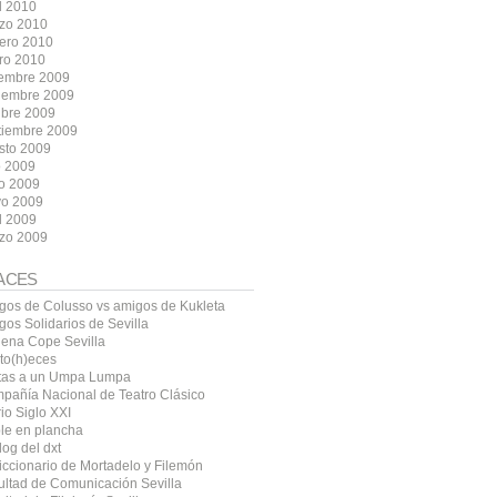
l 2010
zo 2010
rero 2010
ro 2010
iembre 2009
iembre 2009
ubre 2009
tiembre 2009
sto 2009
o 2009
io 2009
o 2009
l 2009
zo 2009
ACES
gos de Colusso vs amigos de Kukleta
gos Solidarios de Sevilla
ena Cope Sevilla
ito(h)eces
tas a un Umpa Lumpa
pañía Nacional de Teatro Clásico
io Siglo XXI
le en plancha
log del dxt
diccionario de Mortadelo y Filemón
ultad de Comunicación Sevilla