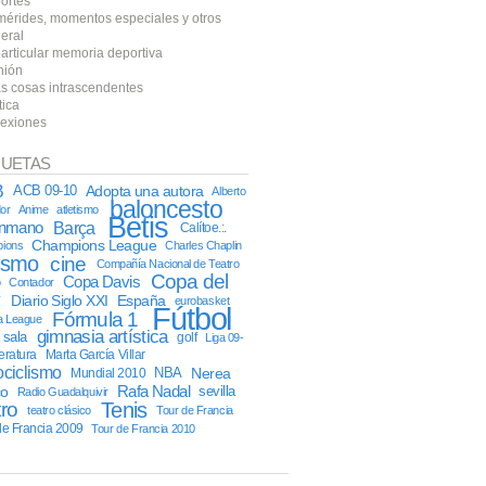
ortes
mérides, momentos especiales y otros
eral
particular memoria deportiva
nión
as cosas intrascendentes
tica
lexiones
QUETAS
B
ACB 09-10
Adopta una autora
Alberto
baloncesto
or
Anime
atletismo
Betis
onmano
Barça
Calítoe.:.
Champions League
ions
Charles Chaplin
lismo
cine
Compañía Nacional de Teatro
Copa del
Copa Davis
o
Contador
y
Diario Siglo XXI
España
eurobasket
Fútbol
Fórmula 1
a League
gimnasia artística
l sala
golf
Liga 09-
teratura
Marta García Villar
ciclismo
NBA
Nerea
Mundial 2010
Rafa Nadal
co
sevilla
Radio Guadalquivir
tro
Tenis
teatro clásico
Tour de Francia
de Francia 2009
Tour de Francia 2010