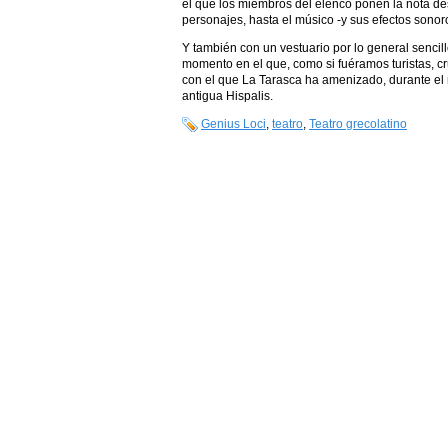
el que los miembros del elenco ponen la nota de
personajes, hasta el músico -y sus efectos sonoro
Y también con un vestuario por lo general senci
momento en el que, como si fuéramos turistas, c
con el que La Tarasca ha amenizado, durante el m
antigua Hispalis.
Genius Loci
,
teatro
,
Teatro grecolatino