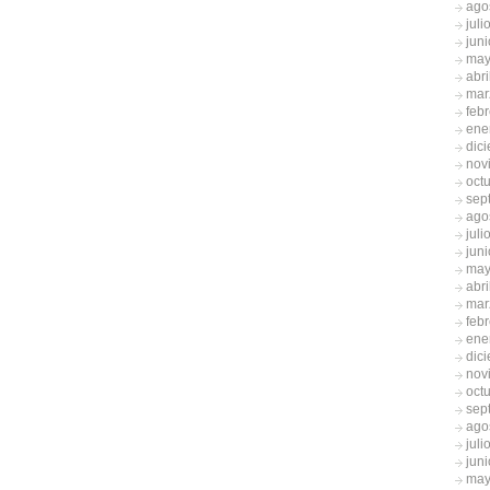
ago
juli
jun
may
abri
mar
feb
ene
dic
nov
oct
sep
ago
juli
jun
may
abri
mar
feb
ene
dic
nov
oct
sep
ago
juli
jun
may