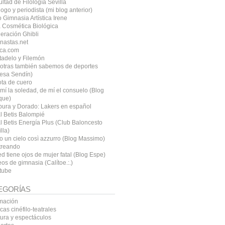
ltad de Filología Sevilla
logo y periodista (mi blog anterior)
 Gimnasia Artística Irene
 Cosmética Biológica
eración Ghibli
nastas.net
ca.com
tadelo y Filemón
otras también sabemos de deportes
resa Sendín)
ota de cuero
mí la soledad, de mí el consuelo (Blog
que)
pura y Dorado: Lakers en español
l Betis Balompié
l Betis Energía Plus (Club Baloncesto
lla)
o un cielo così azzurro (Blog Massimo)
treando
d tiene ojos de mujer fatal (Blog Espe)
os de gimnasia (Calítoe.:.)
tube
EGORÍAS
mación
icas cinéfilo-teatrales
tura y espectáculos