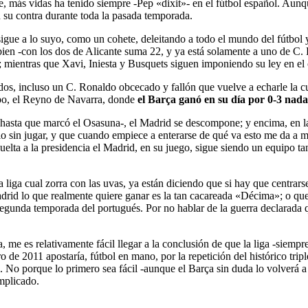
e, más vidas ha tenido siempre -Pep «dixit»- en el fútbol español. Aunqu
en su contra durante toda la pasada temporada.
sigue a lo suyo, como un cohete, deleitando a todo el mundo del fútbol
bien -con los dos de Alicante suma 22, y ya está solamente a uno de C
 mientras que Xavi, Iniesta y Busquets siguen imponiendo su ley en el
dos, incluso un C. Ronaldo obcecado y fallón que vuelve a echarle la c
po, el Reyno de Navarra, donde
el Barça ganó en su día por 0-3 nad
hasta que marcó el Osasuna-, el Madrid se descompone; y encima, en la d
o sin jugar, y que cuando empiece a enterarse de qué va esto me da a m
elta a la presidencia el Madrid, en su juego, sigue siendo un equipo ta
a liga cual zorra con las uvas, ya están diciendo que si hay que centrars
 Madrid lo que realmente quiere ganar es la tan cacareada «Décima»; o q
 segunda temporada del portugués. Por no hablar de la guerra declarada q
a, me es relativamente fácil llegar a la conclusión de que la liga -sie
 de 2011 apostaría, fútbol en mano, por la repetición del histórico tripl
. No porque lo primero sea fácil -aunque el Barça sin duda lo volverá a 
omplicado.