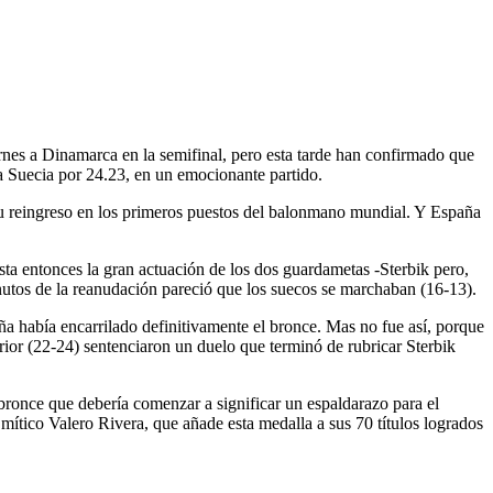
nes a Dinamarca en la semifinal, pero esta tarde han confirmado que
 a Suecia por 24.23, en un emocionante partido.
 su reingreso en los primeros puestos del balonmano mundial. Y España
sta entonces la gran actuación de los dos guardametas -Sterbik pero,
nutos de la reanudación pareció que los suecos se marchaban (16-13).
ña había encarrilado definitivamente el bronce. Mas no fue así, porque
rior (22-24) sentenciaron un duelo que terminó de rubricar Sterbik
 bronce que debería comenzar a significar un espaldarazo para el
tico Valero Rivera, que añade esta medalla a sus 70 títulos logrados