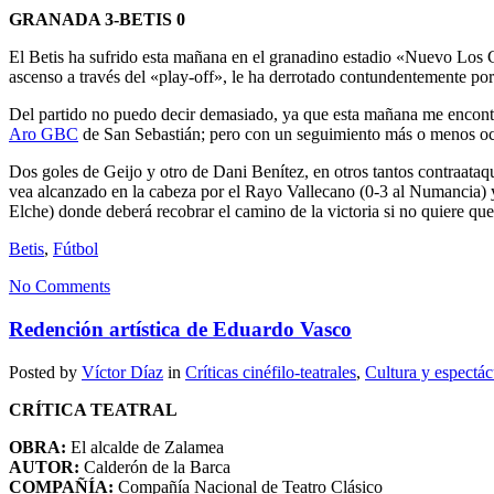
GRANADA 3-BETIS 0
El Betis ha sufrido esta mañana en el granadino estadio «Nuevo Los C
ascenso a través del «play-off», le ha derrotado contundentemente por 3
Del partido no puedo decir demasiado, ya que esta mañana me encon
Aro GBC
de San Sebastián; pero con un seguimiento más o menos ocas
Dos goles de Geijo y otro de Dani Benítez, en otros tantos contraataq
vea alcanzado en la cabeza por el Rayo Vallecano (0-3 al Numancia) y 
Elche) donde deberá recobrar el camino de la victoria si no quiere que
Betis
,
Fútbol
No Comments
Redención artística de Eduardo Vasco
Posted by
Víctor Díaz
in
Críticas cinéfilo-teatrales
,
Cultura y espectác
CRÍTICA TEATRAL
OBRA:
El alcalde de Zalamea
AUTOR:
Calderón de la Barca
COMPAÑÍA:
Compañía Nacional de Teatro Clásico