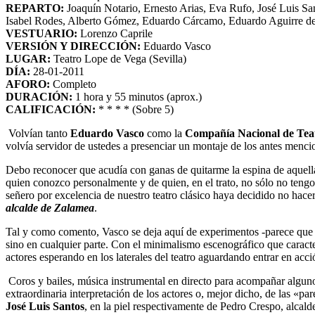
REPARTO:
Joaquín Notario, Ernesto Arias, Eva Rufo, José Luis S
Isabel Rodes, Alberto Gómez, Eduardo Cárcamo, Eduardo Aguirre de
VESTUARIO:
Lorenzo Caprile
VERSIÓN Y DIRECCIÓN:
Eduardo Vasco
LUGAR:
Teatro Lope de Vega (Sevilla)
DÍA:
28-01-2011
AFORO:
Completo
DURACIÓN:
1 hora y 55 minutos (aprox.)
CALIFICACIÓN:
* * * * (Sobre 5)
Volvían tanto
Eduardo Vasco
como la
Compañía Nacional de Teat
volvía servidor de ustedes a presenciar un montaje de los antes men
Debo reconocer que acudía con ganas de quitarme la espina de aquell
quien conozco personalmente y de quien, en el trato, no sólo no tengo 
señero por excelencia de nuestro teatro clásico haya decidido no hace
alcalde de Zalamea
.
Tal y como comento, Vasco se deja aquí de experimentos -parece que é
sino en cualquier parte. Con el minimalismo escenográfico que caracter
actores esperando en los laterales del teatro aguardando entrar en acci
Coros y bailes, música instrumental en directo para acompañar algunos
extraordinaria interpretación de los actores o, mejor dicho, de las «par
José Luis Santos
, en la piel respectivamente de Pedro Crespo, alcal