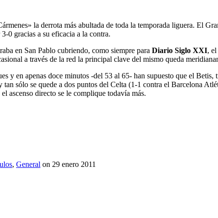
ármenes» la derrota más abultada de toda la temporada liguera. El Gra
-0 gracias a su eficacia a la contra.
traba en San Pablo cubriendo, como siempre para
Diario Siglo XXI
, e
ional a través de la red la principal clave del mismo queda meridianam
ues y en apenas doce minutos -del 53 al 65- han supuesto que el Betis, 
tan sólo se quede a dos puntos del Celta (1-1 contra el Barcelona Atlét
 el ascenso directo se le complique todavía más.
ulos
,
General
on 29 enero 2011