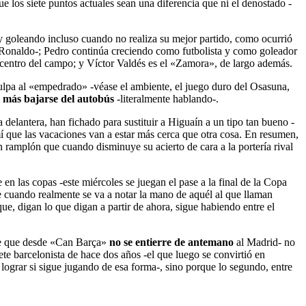
e los siete puntos actuales sean una diferencia que ni el denostado -
 y goleando incluso cuando no realiza su mejor partido, como ocurrió
. Ronaldo-; Pedro continúa creciendo como futbolista y como goleador
 centro del campo; y Víctor Valdés es el «Zamora», de largo además.
ulpa al «empedrado» -véase el ambiente, el juego duro del Osasuna,
a más bajarse del autobús
-literalmente hablando-.
elantera, han fichado para sustituir a Higuaín a un tipo tan bueno -
í que las vacaciones van a estar más cerca que otra cosa. En resumen,
n ramplón que cuando disminuye su acierto de cara a la portería rival
e en las copas -este miércoles se juegan el pase a la final de la Copa
ue cuando realmente se va a notar la mano de aquél al que llaman
ue, digan lo que digan a partir de ahora, sigue habiendo entre el
mpre que desde «Can Barça»
no se entierre de antemano
al Madrid- no
ete barcelonista de hace dos años -el que luego se convirtió en
lograr si sigue jugando de esa forma-, sino porque lo segundo, entre