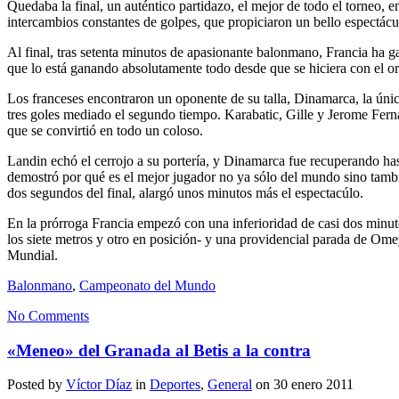
Quedaba la final, un auténtico partidazo, el mejor de todo el torneo, 
intercambios constantes de golpes, que propiciaron un bello espectácu
Al final, tras setenta minutos de apasionante balonmano, Francia ha g
que lo está ganando absolutamente todo desde que se hiciera con el o
Los franceses encontraron un oponente de su talla, Dinamarca, la única
tres goles mediado el segundo tiempo. Karabatic, Gille y Jerome Fer
que se convirtió en todo un coloso.
Landin echó el cerrojo a su portería, y Dinamarca fue recuperando has
demostró por qué es el mejor jugador no ya sólo del mundo sino tambié
dos segundos del final, alargó unos minutos más el espectacúlo.
En la prórroga Francia empezó con una inferioridad de casi dos minut
los siete metros y otro en posición- y una providencial parada de Omey
Mundial.
Balonmano
,
Campeonato del Mundo
No Comments
«Meneo» del Granada al Betis a la contra
Posted by
Víctor Díaz
in
Deportes
,
General
on 30 enero 2011