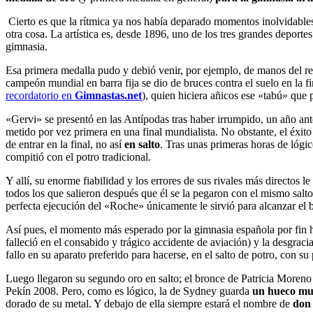
Cierto es que la rítmica ya nos había deparado momentos inolvidables
otra cosa. La artística es, desde 1896, uno de los tres grandes deportes
gimnasia.
Esa primera medalla pudo y debió venir, por ejemplo, de manos del r
campeón mundial en barra fija se dio de bruces contra el suelo en la f
recordatorio en
Gimnastas.net
), quien hiciera añicos ese «tabú» que 
«Gervi» se presentó en las Antípodas tras haber irrumpido, un año ant
metido por vez primera en una final mundialista. No obstante, el éxito 
de entrar en la final, no así
en salto
. Tras unas primeras horas de lógic
compitió con el potro tradicional.
Y allí, su enorme fiabilidad y los errores de sus rivales más directos 
todos los que salieron después que él se la pegaron con el mismo salt
perfecta ejecución del «Roche» únicamente le sirvió para alcanzar el 
Así pues, el momento más esperado por la gimnasia española por fin 
falleció en el consabido y trágico accidente de aviación) y la desgra
fallo en su aparato preferido para hacerse, en el salto de potro, con su
Luego llegaron su segundo oro en salto; el bronce de Patricia Moreno e
Pekín 2008. Pero, como es lógico, la de Sydney guarda
un hueco muy 
dorado de su metal. Y debajo de ella siempre estará el nombre de
don