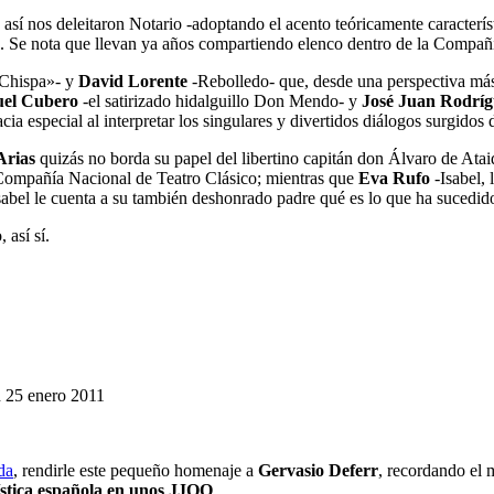
sí nos deleitaron Notario -adoptando el acento teóricamente caracterís
 Se nota que llevan ya años compartiendo elenco dentro de la Compañí
«Chispa»- y
David Lorente
-Rebolledo- que, desde una perspectiva más 
uel Cubero
-el satirizado hidalguillo Don Mendo- y
José Juan Rodrí
cia especial al interpretar los singulares y divertidos diálogos surgidos
Arias
quizás no borda su papel del libertino capitán don Álvaro de Atai
la Compañía Nacional de Teatro Clásico; mientras que
Eva Rufo
-Isabel, 
sabel le cuenta a su también deshonrado padre qué es lo que ha sucedido
 así sí.
 25 enero 2011
ada
, rendirle este pequeño homenaje a
Gervasio Deferr
, recordando el 
ística española en unos JJOO
.