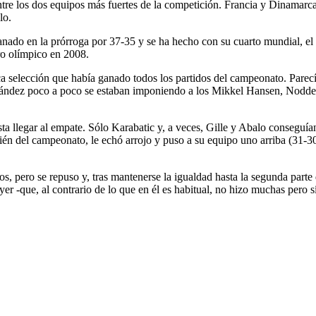
entre los dos equipos más fuertes de la competición. Francia y Dinamarc
lo.
anado en la prórroga por 37-35 y se ha hecho con su cuarto mundial, el
ro olímpico en 2008.
 selección que había ganado todos los partidos del campeonato. Parecía q
nández poco a poco se estaban imponiendo a los Mikkel Hansen, Noddesb
ta llegar al empate. Sólo Karabatic y, a veces, Gille y Abalo conseguía
n del campeonato, le echó arrojo y puso a su equipo uno arriba (31-30)
os, pero se repuso y, tras mantenerse la igualdad hasta la segunda par
er -que, al contrario de lo que en él es habitual, no hizo muchas pero s