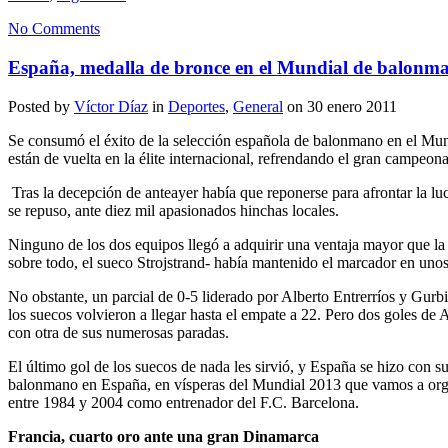
No Comments
España, medalla de bronce en el Mundial de balonm
Posted by
Víctor Díaz
in
Deportes
,
General
on 30 enero 2011
Se consumó el éxito de la selección española de balonmano en el Mund
están de vuelta en la élite internacional, refrendando el gran campeo
Tras la decepción de anteayer había que reponerse para afrontar la lu
se repuso, ante diez mil apasionados hinchas locales.
Ninguno de los dos equipos llegó a adquirir una ventaja mayor que la 
sobre todo, el sueco Strojstrand- había mantenido el marcador en uno
No obstante, un parcial de 0-5 liderado por Alberto Entrerríos y Gurb
los suecos volvieron a llegar hasta el empate a 22. Pero dos goles de
con otra de sus numerosas paradas.
El último gol de los suecos de nada les sirvió, y España se hizo con 
balonmano en España, en vísperas del Mundial 2013 que vamos a organ
entre 1984 y 2004 como entrenador del F.C. Barcelona.
Francia, cuarto oro ante una gran Dinamarca