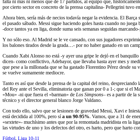
falta ni más ni menos que de 17 partidos, al equipo que, históricament
por cierto sector en concreto de la prensa capitalina- Pellegrini tuvo 
Ahora bien, sería más de necios todavía negar la evidencia. El Barça 
el pasado sábado. Messi sigue haciendo goles hasta cuando no juega 
-doce tantos ya en liga, donde suma seis semanas seguidas marcando-;
Y no sólo eso. Al Madrid se le ve cansado, con sus jugadores exprimi
los balones tirados desde la grada…- por no haber ganado en un cam
Cuando Xabi Alonso no está -y ayer una gripe le dejó en el banquillo 
dicen- como conflictivo, Adebayor, que llevaba hasta ayer mes y medi
que pese a la millonada que se ha gastado Florentino Pérez desde su vu
se vuelve sumamente mediocre.
Tanto es así que desde la prensa de la capital del reino, despreciando l
del Rey ante el Sevilla, eliminatoria que ganan por 0 a 1-; que si el
«Mou» -ni que fuera el «barman» de
Los Simpsons
– es a partir de la
técnico y el director general blanco Jorge Valdano.
Con todo ello, salvo que se lesionen de gravedad Messi, Xavi e Iniest
está decidida al 100%, pero sí
a un 90-95%
. Vamos, que a 31 de enero
«sextete»- muchísimo antes que por la remontada madridista en la liga
las virtudes de uno y los defectos del otro, es harto, pero que harto c
Fútbol
,
Liga 10-11