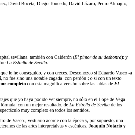
íguez, David Boceta, Diego Toucedo, David Lázaro, Pedro Almagro,
apital sevillana, también con Calderón (
El pintor de su deshonra
); y
 fue
La Estrella de Sevilla
.
r que lo he conseguido, y con creces. Desconozco si Eduardo Vasco -a
í, no fue sino una notable cagada -con perdón-; o si con un texto
 por completo
con esta magnífica versión sobre las tablas de
El
ntajes que yo haya podido ver siempre, no sólo en el Lope de Vega
a fórmula, con un mejor resultado, de
La Estrella de Sevilla
de los
n espectáculo muy completo en todos los sentidos.
tro de Vasco-, vestuario acorde con la época y, por supuesto, una
eteranos de las artes interpretaivas y escénicas,
Joaquín Notario y