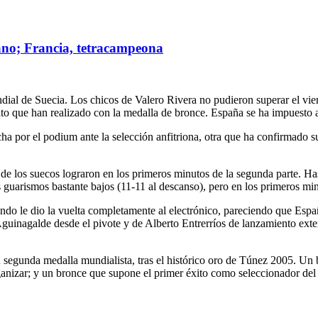
ano; Francia, tetracampeona
ial de Suecia. Los chicos de Valero Rivera no pudieron superar el vier
nato que han realizado con la medalla de bronce. España se ha impuesto
cha por el podium ante la selección anfitriona, otra que ha confirmado
de los suecos lograron en los primeros minutos de la segunda parte. Ha
s guarismos bastante bajos (11-11 al descanso), pero en los primeros mi
indo le dio la vuelta completamente al electrónico, pareciendo que Espa
 Aguinagalde desde el pivote y de Alberto Entrerríos de lanzamiento exte
su segunda medalla mundialista, tras el histórico oro de Túnez 2005. Un
izar; y un bronce que supone el primer éxito como seleccionador del mí