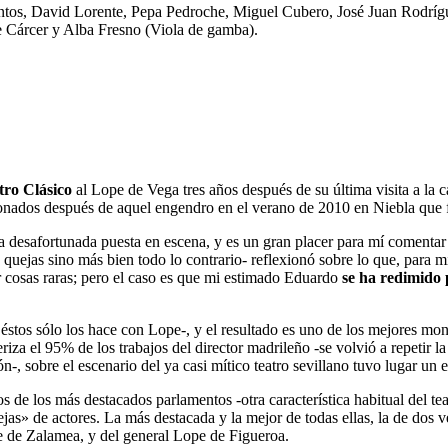
antos, David Lorente, Pepa Pedroche, Miguel Cubero, José Juan Rodr
 Cárcer y Alba Fresno (Viola de gamba).
ro Clásico
al Lope de Vega tres años después de su última visita a la c
cionados después de aquel engendro en el verano de 2010 en Niebla que
a desafortunada puesta en escena, y es un gran placer para mí comenta
quejas sino más bien todo lo contrario- reflexionó sobre lo que, para m
r cosas raras; pero el caso es que mi estimado Eduardo
se ha redimido
stos sólo los hace con Lope-, y el resultado es uno de los mejores mo
iza el 95% de los trabajos del director madrileño -se volvió a repetir l
ón-, sobre el escenario del ya casi mítico teatro sevillano tuvo lugar u
 de los más destacados parlamentos -otra característica habitual del tea
ejas» de actores. La más destacada y la mejor de todas ellas, la de dos v
de de Zalamea, y del general Lope de Figueroa.