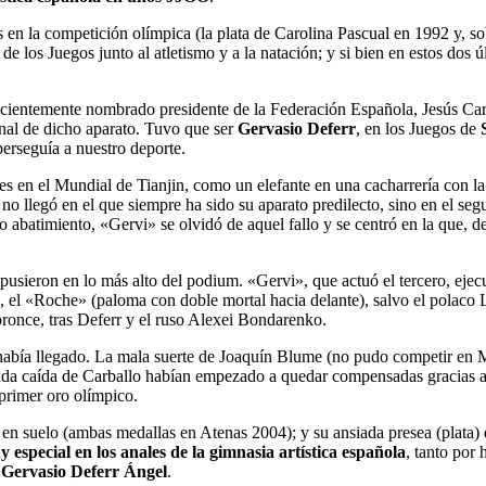
 en la competición olímpica (la plata de Carolina Pascual en 1992 y, s
 de los Juegos junto al atletismo y a la natación; y si bien en estos dos 
ecientemente nombrado presidente de la Federación Española, Jesús Carb
inal de dicho aparato. Tuvo que ser
Gervasio Deferr
, en los Juegos de
perseguía a nuestro deporte.
es en el Mundial de Tianjin, como un elefante en una cacharrería con la
no llegó en el que siempre ha sido su aparato predilecto, sino en el segu
o abatimiento, «Gervi» se olvidó de aquel fallo y se centró en la que, de
le pusieron en lo más alto del podium. «Gervi», que actuó el tercero, eje
o, el «Roche» (paloma con doble mortal hacia delante), salvo el polaco 
bronce, tras Deferr y el ruso Alexei Bondarenko.
había llegado. La mala suerte de Joaquín Blume (no pudo competir en M
ciada caída de Carballo habían empezado a quedar compensadas gracias a 
 primer oro olímpico.
n suelo (ambas medallas en Atenas 2004); y su ansiada presea (plata) en l
especial en los anales de la gimnasia artística española
, tanto por
 Gervasio Deferr Ángel
.