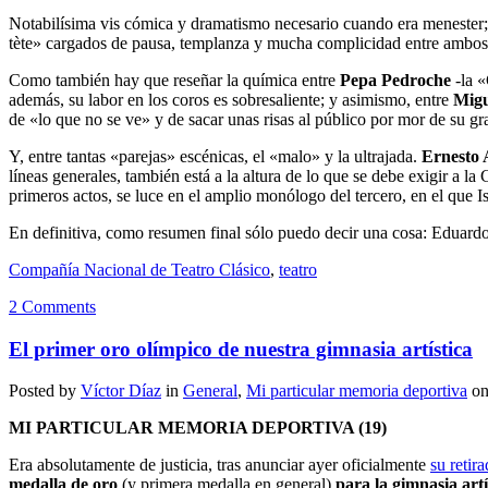
Notabilísima vis cómica y dramatismo necesario cuando era menester; a
tète» cargados de pausa, templanza y mucha complicidad entre ambos.
Como también hay que reseñar la química entre
Pepa Pedroche
-la 
además, su labor en los coros es sobresaliente; y asimismo, entre
Mig
de «lo que no se ve» y de sacar unas risas al público por mor de su gra
Y, entre tantas «parejas» escénicas, el «malo» y la ultrajada.
Ernesto 
líneas generales, también está a la altura de lo que se debe exigir a 
primeros actos, se luce en el amplio monólogo del tercero, en el que I
En definitiva, como resumen final sólo puedo decir una cosa: Eduardo,
Compañía Nacional de Teatro Clásico
,
teatro
2 Comments
El primer oro olímpico de nuestra gimnasia artística
Posted by
Víctor Díaz
in
General
,
Mi particular memoria deportiva
on
MI PARTICULAR MEMORIA DEPORTIVA (19)
Era absolutamente de justicia, tras anunciar ayer oficialmente
su retir
medalla de oro
(y primera medalla en general)
para la gimnasia art