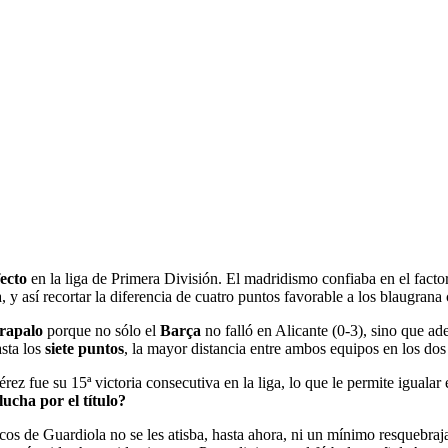
ecto
en la liga de Primera División. El madridismo confiaba en el factor
 y así recortar la diferencia de cuatro puntos favorable a los blaugrana
rapalo
porque no sólo el
Barça
no falló en Alicante (0-3), sino que 
asta los
siete puntos
, la mayor distancia entre ambos equipos en los dos
érez fue su 15ª victoria consecutiva en la liga, lo que le permite igual
lucha por el título?
hicos de Guardiola no se les atisba, hasta ahora, ni un mínimo resquebraj