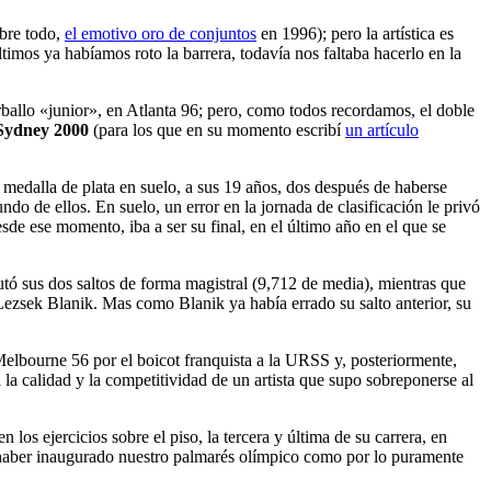
obre todo,
el emotivo oro de conjuntos
en 1996); pero la artística es
últimos ya habíamos roto la barrera, todavía nos faltaba hacerlo en la
allo «junior», en Atlanta 96; pero, como todos recordamos, el doble
Sydney 2000
(para los que en su momento escribí
un artículo
 medalla de plata en suelo, a sus 19 años, dos después de haberse
ndo de ellos. En suelo, un error en la jornada de clasificación le privó
sde ese momento, iba a ser su final, en el último año en el que se
cutó sus dos saltos de forma magistral (9,712 de media), mientras que
Lezsek Blanik. Mas como Blanik ya había errado su salto anterior, su
elbourne 56 por el boicot franquista a la URSS y, posteriormente,
la calidad y la competitividad de un artista que supo sobreponerse al
os ejercicios sobre el piso, la tercera y última de su carrera, en
 haber inaugurado nuestro palmarés olímpico como por lo puramente