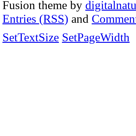
Fusion theme by
digitalnat
Entries (RSS)
and
Comment
SetTextSize
SetPageWidth