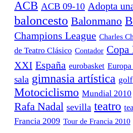
ACB
Adopta una
ACB 09-10
baloncesto
B
Balonmano
Champions League
Charles Ch
Copa 
de Teatro Clásico
Contador
España
XXI
eurobasket
Europa
gimnasia artística
sala
golf
Motociclismo
Mundial 2010
teatro
Rafa Nadal
sevilla
te
Francia 2009
Tour de Francia 2010