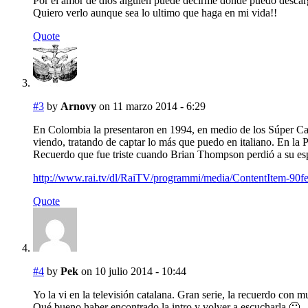
Por el amor de dios alguien puede decirme donde puedo descar
Quiero verlo aunque sea lo ultimo que haga en mi vida!!
Quote
#3
by
Arnovy
on 11 marzo 2014 - 6:29
En Colombia la presentaron en 1994, en medio de los Súper Camp
viendo, tratando de captar lo más que puedo en italiano. En la 
Recuerdo que fue triste cuando Brian Thompson perdió a su es
http://www.rai.tv/dl/RaiTV/programmi/media/ContentItem-9
Quote
#4
by
Pek
on 10 julio 2014 - 10:44
Yo la vi en la televisión catalana. Gran serie, la recuerdo con 
Qué bueno haber encontrado la intro y volver a escucharla 🙂