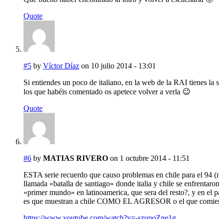
Quote
#5
by
Víctor Díaz
on 10 julio 2014 - 13:01
Si entiendes un poco de italiano, en la web de la RAI tienes la s
los que habéis comentado os apetece volver a verla 😉
Quote
#6
by
MATIAS RIVERO
on 1 octubre 2014 - 11:51
ESTA serie recuerdo que causo problemas en chile para el 94 (mu
llamada «batalla de santiago» donde italia y chile se enfrentaron
«primer mundo» en latinoamerica, que sera del resto?, y en el par
es que muestran a chile COMO EL AGRESOR o el que comienza
https://www.youtube.com/watch?v=-szupoZne1g