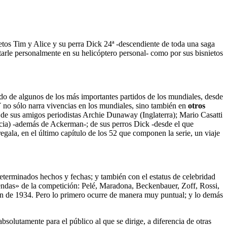
etos Tim y Alice y su perra Dick 24ª -descendiente de toda una saga
tarle personalmente en su helicóptero personal- como por sus bisnietos
ndo de algunos de los más importantes partidos de los mundiales, desde
 Y no sólo narra vivencias en los mundiales, sino también en
otros
de sus amigos periodistas Archie Dunaway (Inglaterra); Mario Casatti
cocia) -además de Ackerman-; de sus perros Dick -desde el que
egala, en el último capítulo de los 52 que componen la serie, un viaje
eterminados hechos y fechas; y también con el estatus de celebridad
yendas» de la competición: Pelé, Maradona, Beckenbauer, Zoff, Rossi,
ión de 1934. Pero lo primero ocurre de manera muy puntual; y lo demás
absolutamente para el público al que se dirige, a diferencia de otras