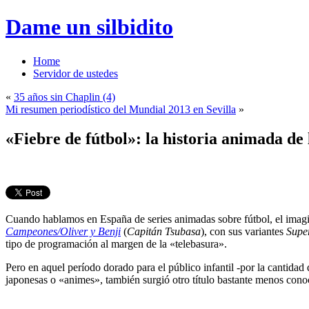
Dame un silbidito
Home
Servidor de ustedes
«
35 años sin Chaplin (4)
Mi resumen periodístico del Mundial 2013 en Sevilla
»
«Fiebre de fútbol»: la historia animada d
Cuando hablamos en España de series animadas sobre fútbol, el imagina
Campeones/Oliver y Benji
(
Capitán Tsubasa
), con sus variantes
Supe
tipo de programación al margen de la «telebasura».
Pero en aquel período dorado para el público infantil -por la cantidad
japonesas o «animes», también surgió otro título bastante menos cono