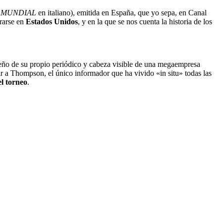
L MUNDIAL
en italiano), emitida en España, que yo sepa, en Canal
brarse en
Estados Unidos
, y en la que se nos cuenta la historia de los
dueño de su propio periódico y cabeza visible de una megaempresa
ir a Thompson, el único informador que ha vivido «in situ» todas las
el torneo
.