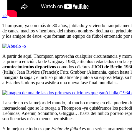
«>
Thompson, ya con más de 80 años, jubilado y viviendo tranquilamente e
de canes, machos y hembras, del mismo nombre-, declina en principio l
y los amigos de éstos -que forman un equipo de fútbol entrenado por é
A partir de aquí, Thompson aprovecha cualquier circunstancia y moment
la primera edición, la de Uruguay 1930; artículos redactados con la ay
acontecimientos deportivos
como los célebres
JJOO de Berlín 193
(Italia); Jean Rivière (Francia); Fritz Grubber (Alemania, quien hast
inaugura la saga-; e incluso puntualmente junto a su esposa Mary, su h
a Estados Unidos para asistir a una nueva fase final mundialista.
La serie no es la mejor del mundo, ni mucho menos; en ella pueden des
internacional que se le otorga a Thompson -ya quisiéramos los period
Leónidas, Ademir, Schiaffino, Ghiggia… hasta del mítico portero espa
son licencias más o menos permisibles.
Y lo mejor de todo es que
Fiebre de fútbol
es una serie sumamente ent