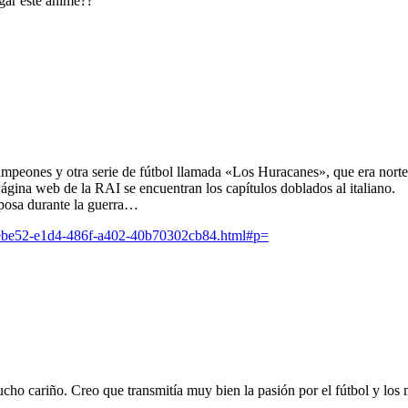
gar este anime??
eones y otra serie de fútbol llamada «Los Huracanes», que era norteame
Página web de la RAI se encuentran los capítulos doblados al italiano.
posa durante la guerra…
0febe52-e1d4-486f-a402-40b70302cb84.html#p=
mucho cariño. Creo que transmitía muy bien la pasión por el fútbol y los