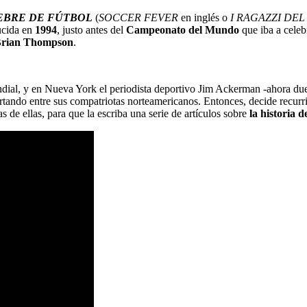
EBRE DE FÚTBOL
(
SOCCER FEVER
en inglés o
I RAGAZZI DE
ucida en
1994
, justo antes del
Campeonato del Mundo
que iba a cele
rian Thompson
.
 mundial, y en Nueva York el periodista deportivo Jim Ackerman -ahora 
pertando entre sus compatriotas norteamericanos. Entonces, decide recurr
de ellas, para que la escriba una serie de artículos sobre
la historia d