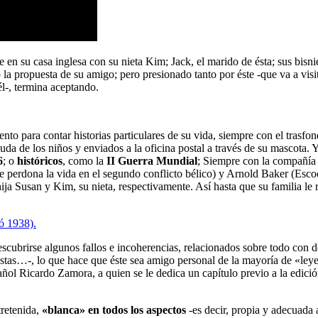
n su casa inglesa con su nieta Kim; Jack, el marido de ésta; sus bisni
a propuesta de su amigo; pero presionado tanto por éste -que va a visi
l-, termina aceptando.
o para contar historias particulares de su vida, siempre con el trasfo
uda de los niños y enviados a la oficina postal a través de su mascota.
6
; o
históricos
, como la
II Guerra Mundial
; Siempre con la compañía 
a le perdona la vida en el segundo conflicto bélico) y Arnold Baker (Es
ija Susan y Kim, su nieta, respectivamente. Así hasta que su familia le r
cubrirse algunos fallos e incoherencias, relacionados sobre todo con d
istas…-, lo que hace que éste sea amigo personal de la mayoría de «le
ñol Ricardo Zamora, a quien se le dedica un capítulo previo a la edic
retenida,
«blanca» en todos los aspectos
-es decir, propia y adecuada 