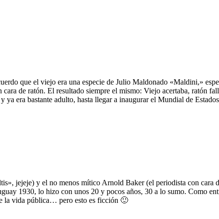
ecuerdo que el viejo era una especie de Julio Maldonado «Maldini,» espe
 cara de ratón. El resultado siempre el mismo: Viejo acertaba, ratón fall
y ya era bastante adulto, hasta llegar a inaugurar el Mundial de Estado
is», jejeje) y el no menos mítico Arnold Baker (el periodista con cara 
, Uruguay 1930, lo hizo con unos 20 y pocos años, 30 a lo sumo. Como 
e la vida pública… pero esto es ficción 🙂