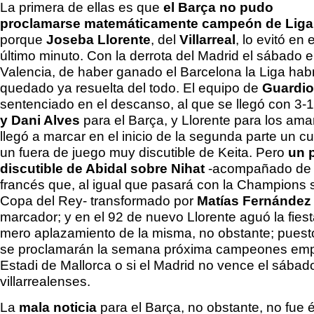
La primera de ellas es que
el Barça no pudo
proclamarse matemáticamente campeón de Liga
porque
Joseba Llorente
, del
Villarreal
, lo evitó en e
último minuto. Con la derrota del Madrid el sábado 
Valencia, de haber ganado el Barcelona la Liga hab
quedado ya resuelta del todo. El equipo de
Guardio
sentenciado en el descanso, al que se llegó con 3-
y Dani Alves
para el Barça, y Llorente para los amar
llegó a marcar en el inicio de la segunda parte un cu
un fuera de juego muy discutible de Keita. Pero
un 
discutible de Abidal sobre Nihat
-acompañado de l
francés que, al igual que pasará con la Champions s
Copa del Rey- transformado por
Matías Fernánde
marcador; y en el 92 de nuevo Llorente aguó la fies
mero aplazamiento de la misma, no obstante; puest
se proclamarán la semana próxima campeones emp
Estadi de Mallorca o si el Madrid no vence el sábado
villarrealenses.
La
mala noticia
para el Barça, no obstante, no fue 