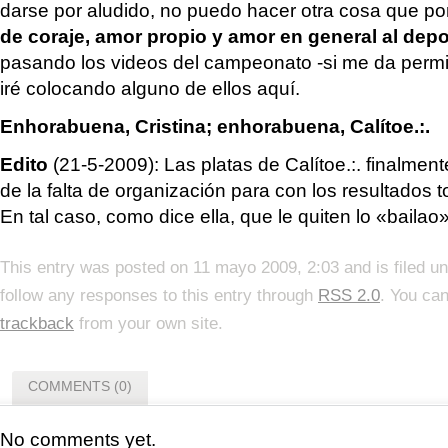
darse por aludido, no puedo hacer otra cosa que p
de coraje, amor propio y amor en general al depo
pasando los videos del campeonato -si me da permis
iré colocando alguno de ellos aquí.
Enhorabuena, Cristina; enhorabuena, Calítoe.:.
Edito
(21-5-2009): Las platas de Calítoe.:. finalmen
de la falta de organización para con los resultados 
En tal caso, como dice ella, que le quiten lo «baila
This entry was posted on 11 mayo 2009, 2:03 and is filed u
follow any responses to this entry through
RSS 2.0
. You ca
trackback
from your own site.
COMMENTS (0)
No comments yet.