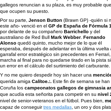
gallegos renuncian a su plaza, es muy probable que
que ocupen su puesto.
Por su parte,
Jenson Button
(Brawn GP) -quién si 
este año- venció en el
GP de España de Fórmula 
por delante de su compañero
Barrichello
y del
australiano de Red Bull
Mark Webber
.
Fernando
Alonso
quedó quinto, mucho mejor de lo que él
esperaba, después de adelantar en la última vuelta
garrafal error estratégico sin precedentes en Ferrari
marcha al final para no quedarse tirado en la pista s
un error en el cálculo del surtimiento del carburante.
Y no me quiero despedir hoy sin hacer una
menció
querida amiga
Calítoe.:.
Este fin de semana se han
Coruña los
campeonatos gallegos de gimnasia ar
que acudía esta señorita para competir en su
nivel
nivel de senior-veteranos en el fútbol. Pues bien,
me
capaz de conseguir
tres medallas
, un oro y dos plat