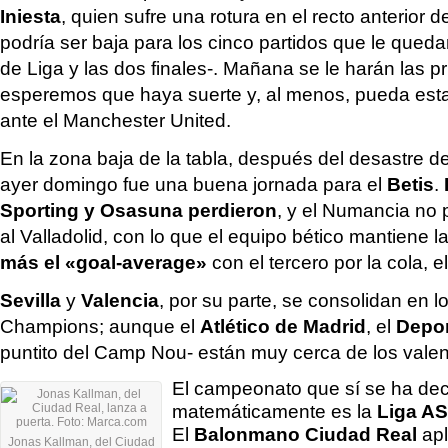
Iniesta
, quien sufre una rotura en el recto anterior 
podría ser baja para los cinco partidos que le queda
de Liga y las dos finales-. Mañana se le harán las pr
esperemos que haya suerte y, al menos, pueda estar
ante el Manchester United.
En la zona baja de la tabla, después del desastre 
ayer domingo fue una buena jornada para el
Betis
.
Sporting y Osasuna perdieron
, y el Numancia no 
al Valladolid, con lo que el equipo bético mantiene l
más el «goal-average»
con el tercero por la cola, e
Sevilla
y
Valencia
, por su parte, se consolidan en 
Champions; aunque el
Atlético de Madrid
, el
Depo
puntito del Camp Nou- están muy cerca de los vale
El campeonato que sí se ha dec
matemáticamente es la
Liga 
El
Balonmano Ciudad Real
ap
Jonas Kallman, del Ciudad