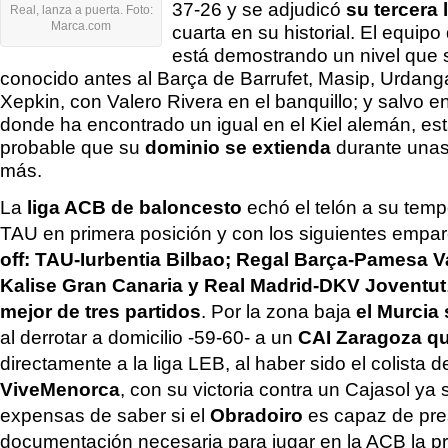
37-26 y se adjudicó
su tercera 
Real, lanza a puerta. Foto:
Marca.com
cuarta en su historial. El equipo
está demostrando un nivel que 
conocido antes al Barça de Barrufet, Masip, Urdanga
Xepkin, con Valero Rivera en el banquillo; y salvo 
donde ha encontrado un igual en el Kiel alemán, e
probable que su
dominio se extienda
durante unas
más.
La
liga ACB de baloncesto
echó el telón a su temp
TAU en primera posición y con los siguientes empa
off: TAU-Iurbentia Bilbao; Regal Barça-Pamesa Va
Kalise Gran Canaria y Real Madrid-DKV Joventut
mejor de tres partidos
. Por la zona baja
el Murcia 
al derrotar a domicilio -59-60- a un
CAI Zaragoza q
directamente a la liga LEB, al haber sido el colista d
ViveMenorca
, con su victoria contra un Cajasol ya 
expensas de saber si el
Obradoiro
es capaz de pre
documentación necesaria para jugar en la ACB la p