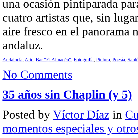
una ocasión pintiparada para
cuatro artistas que, sin lug
aire fresco en el panorama n
andaluz.
Andalucía
,
Arte
,
Bar "El Almacén"
,
Fotografía
,
Pintura
,
Poesía
,
Sanl
No Comments
35 años sin Chaplin (y 5)
Posted by
Víctor Díaz
in
Cu
momentos especiales y otro