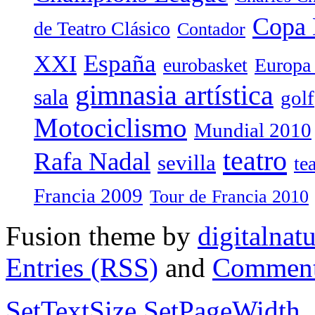
Copa 
de Teatro Clásico
Contador
España
XXI
eurobasket
Europa
gimnasia artística
sala
golf
Motociclismo
Mundial 2010
teatro
Rafa Nadal
sevilla
te
Francia 2009
Tour de Francia 2010
Fusion theme by
digitalnat
Entries (RSS)
and
Comment
SetTextSize
SetPageWidth