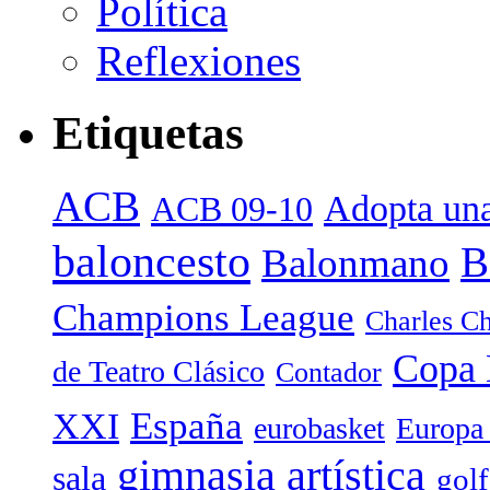
Política
Reflexiones
Etiquetas
ACB
Adopta una
ACB 09-10
baloncesto
B
Balonmano
Champions League
Charles Ch
Copa 
de Teatro Clásico
Contador
España
XXI
eurobasket
Europa
gimnasia artística
sala
golf