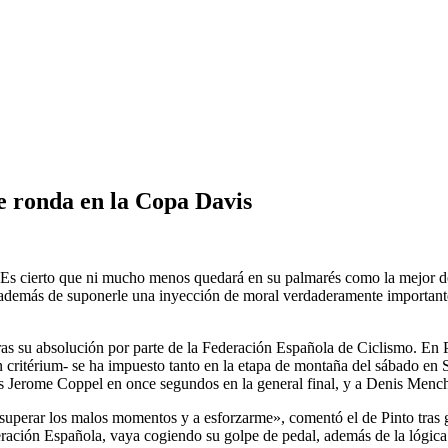
 ronda en la Copa Davis
. Es cierto que ni mucho menos quedará en su palmarés como la mejor de 
 además de suponerle una inyección de moral verdaderamente importante
ras su absolución por parte de la Federación Española de Ciclismo. En 
n critérium- se ha impuesto tanto en la etapa de montaña del sábado en 
cés Jerome Coppel en once segundos en la general final, y a Denis Mench
 superar los malos momentos y a esforzarme», comentó el de Pinto tras
eración Española, vaya cogiendo su golpe de pedal, además de la lógica 