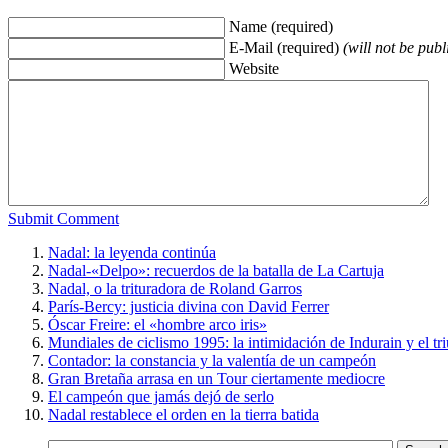
Name (required)
E-Mail (required)
(will not be publ
Website
Submit Comment
Nadal: la leyenda continúa
Nadal-«Delpo»: recuerdos de la batalla de La Cartuja
Nadal, o la trituradora de Roland Garros
París-Bercy: justicia divina con David Ferrer
Óscar Freire: el «hombre arco iris»
Mundiales de ciclismo 1995: la intimidación de Indurain y el tr
Contador: la constancia y la valentía de un campeón
Gran Bretaña arrasa en un Tour ciertamente mediocre
El campeón que jamás dejó de serlo
Nadal restablece el orden en la tierra batida