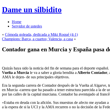
Dame un silbidito
Home
Servidor de ustedes
«
Cómoda goleada, dedicada a Miki Roqué (4-1)
Champions: Barça, a cuartos; Valencia, a casa
»
Contador gana en Murcia y España pasa de
Quizás haya sido la noticia del fin de semana para el deporte español
Vuelta a Murcia
le va a saber a gloria bendita a
Alberto Contador
,
AMA le dejen- de sus principales objetivos.
Era la segunda carrera de Contador después de la Vuelta al Algarve, t
en Murcia -carrera que ha pasado a tener estructura parecida a la de u
por las calles de la capital murciana. Contador ha aventajado al fran
«Estaba en deuda con la afición. Sus muestras de afecto me ayudan a
a la espera de si la UCI y la AMA recurren o no la decisión de la Fed