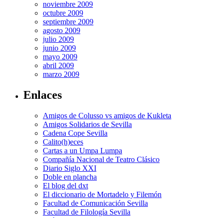
noviembre 2009
octubre 2009
septiembre 2009
agosto 2009
julio 2009
junio 2009
mayo 2009
abril 2009
marzo 2009
Enlaces
Amigos de Colusso vs amigos de Kukleta
Amigos Solidarios de Sevilla
Cadena Cope Sevilla
Calito(h)eces
Cartas a un Umpa Lumpa
Compañía Nacional de Teatro Clásico
Diario Siglo XXI
Doble en plancha
El blog del dxt
El diccionario de Mortadelo y Filemón
Facultad de Comunicación Sevilla
Facultad de Filología Sevilla