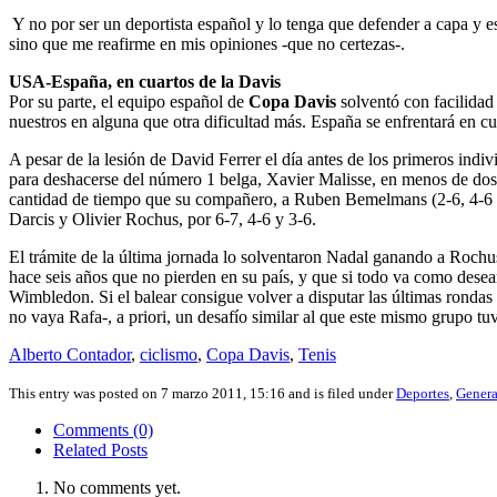
Y no por ser un deportista español y lo tenga que defender a capa y e
sino que me reafirme en mis opiniones -que no certezas-.
USA-España, en cuartos de la Davis
Por su parte, el equipo español de
Copa Davis
solventó con facilidad
nuestros en alguna que otra dificultad más. España se enfrentará en cua
A pesar de la lesión de David Ferrer el día antes de los primeros indiv
para deshacerse del número 1 belga, Xavier Malisse, en menos de dos 
cantidad de tiempo que su compañero, a Ruben Bemelmans (2-6, 4-6 y
Darcis y Olivier Rochus, por 6-7, 4-6 y 3-6.
El trámite de la última jornada lo solventaron Nadal ganando a Rochus
hace seis años que no pierden en su país, y que si todo va como dese
Wimbledon. Si el balear consigue volver a disputar las últimas ronda
no vaya Rafa-, a priori, un desafío similar al que este mismo grupo tu
Alberto Contador
,
ciclismo
,
Copa Davis
,
Tenis
This entry was posted on 7 marzo 2011, 15:16 and is filed under
Deportes
,
Genera
Comments (0)
Related Posts
No comments yet.