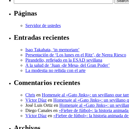
Páginas
Servidor de ustedes
Entradas recientes
Isao Takahata, ‘in memoriam’
Presentación de ‘Los lunes en el Ritz’, de Nerea Riesco
Pirandello, reflejado en la ESAD sevillana
A la salud de ‘Juan -de Mesa- del Gran Poder’
La modestia no reñida con el arte
Comentarios recientes
Chris
en
Homenaje al «Gato Jinks»: un sevillano que tam
Víctor Díaz
en
Homenaje al «Gato Jinks»: un sevillano q
José Luis Ortiz
en
Homenaje al «Gato Jinks»: un sevillan
Diego Canales
en
«Fiebre de fútbol»: la historia anima
Víctor Díaz
en
«Fiebre de fútbol»: la historia animada 
Archivos