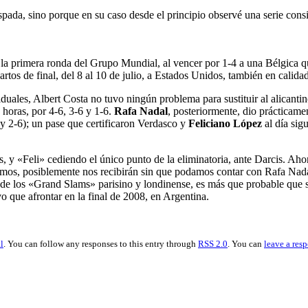
spada, sino porque en su caso desde el principio observé una serie cons
 la primera ronda del Grupo Mundial, al vencer por 1-4 a una Bélgica qu
rtos de final, del 8 al 10 de julio, a Estados Unidos, también en calidad
iduales, Albert Costa no tuvo ningún problema para sustituir al alicanti
horas, por 4-6, 3-6 y 1-6.
Rafa Nadal
, posteriormente, dio prácticame
 2-6); un pase que certificaron Verdasco y
Feliciano López
al día sig
, y «Feli» cediendo el único punto de la eliminatoria, ante Darcis. Aho
amos, posiblemente nos recibirán sin que podamos contar con Rafa Nadal,
s de los «Grand Slams» parisino y londinense, es más que probable que 
vo que afrontar en la final de 2008, en Argentina.
l
. You can follow any responses to this entry through
RSS 2.0
. You can
leave a res