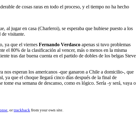
iderable de cosas raras en todo el proceso, y el tiempo no ha hecho
e, al jugar en casa (Charleroi), se esperaba que hubiese puesto a los
 de visitante.
no, ya que el viernes
Fernando Verdasco
apenas si tuvo problemas
nte el 80% de la clasificación al vencer, más o menos en la misma
uiente tras dar buena cuenta en el partido de dobles de los belgas Steve
ra nos esperan los americanos -que ganaron a Chile a domicilio-, que
 ya que el choque llegará cinco días después de la final de
se tome esa semana de descanso, como es lógico. Sería -y será, vaya o
ponse
, or
trackback
from your own site.