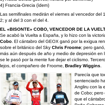
4) Francia-Grecia (ídem)
Las semifinales medirán el viernes al vencedor del 1
2; y al del 3 con el del 4.
EL «BISONTE» COBO, VENCEDOR DE LA VUEL
Se acabó la Vuelta a España, y lo hizo con la victori
Cobo
. El cántabro del GEOX ganó por la exigua re
sobre el británico del Sky
Chris Froome
; pero ganó,
más aún después de año y medio de depresión en 
se le pasó por la mente fue dejar el ciclismo. Terce
lejos, el compañero de Froome,
Bradley Wiggins
.
Parecía que t
sentenciado ha
Angliru con la
de Cobo; pero
que el cántabr
Peña Cabarga 