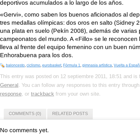
deportivos acumulados a lo largo de los años.
«Gervi», como saben los buenos aficionados al dep
tres medallas olímpicas: dos oros en salto (Sidney 
una plata en suelo (Pekín 2008), además de varias 
campeonatos del mundo. A «Fillo» se le reconocen
lleva al frente del equipo femenino con un buen núm
Enhorabuena para los dos.
baloncesto
,
ciclismo
,
eurobasket
,
Fórmula 1
,
gimnasia artística
,
Vuelta a Españ
This entry was posted on 12 septiembre 2011, 18:51 and is 
General
. You can follow any responses to this entry throug
response
, or
trackback
from your own site.
COMMENTS (0)
RELATED POSTS
No comments yet.