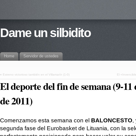
Dame un silbidito
Home
Servidor de ustedes
«
Estreno victorioso también en el Villamarín (1-0)
El «Invencibl
El deporte del fin de semana (9-11
de 2011)
Comenzamos esta semana con el
BALONCESTO
,
segunda fase del Eurobasket de Lituania, con la se
perfectamente posicionada para hacer valer su con