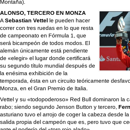
Montaña).
ALONSO, TERCERO EN MONZA
A
Sebastian Vettel
le pueden hacer
correr con tres ruedas en lo que resta
de campeonato en Fórmula 1, que
será bicampeón de todos modos. El
alemán únicamente está pendiente
de «elegir» el lugar donde certificará
su segundo título mundial después de
la enésima exhibición de la
temporada, ésta en un circuito teóricamente desfavo
Monza, en el Gran Premio de Italia.
Vettel y su «todopoderoso» Red Bull dominaron la c
rabo; siendo segundo Jenson Button y tercero,
Fer
asturiano tuvo el arrojo de coger la cabeza desde l
salida propia del campeón que es, pero tuvo que c
ante el poderío del «toro rojo alado».