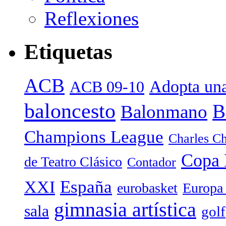
Reflexiones
Etiquetas
ACB
Adopta una
ACB 09-10
baloncesto
B
Balonmano
Champions League
Charles Ch
Copa 
de Teatro Clásico
Contador
España
XXI
eurobasket
Europa
gimnasia artística
sala
golf