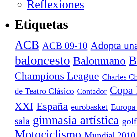
Reflexiones
Etiquetas
ACB
Adopta una
ACB 09-10
baloncesto
B
Balonmano
Champions League
Charles Ch
Copa 
de Teatro Clásico
Contador
España
XXI
eurobasket
Europa
gimnasia artística
sala
golf
Motociclismo
Mundial 2010