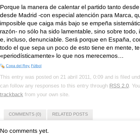
Porque la manera de calentar el partido tanto des
desde Madrid -con especial atención para Marca, q
imposible que caiga más bajo se empeña sistemáti
razón- no sólo ha sido lamentable, sino sobre todo,
e, incluso, denunciable. Será porque en España, co
todo el que sepa un poco de esto tiene en mente, 
«periodísticamente» lo que nos merecemos…
Copa del Rey
,
Fútbol
This entry was posted on 21 abril 2011, 0:09 and is filed un
can follow any responses to this entry through
RSS 2.0
. Yo
trackback
from your own site.
COMMENTS (0)
RELATED POSTS
No comments yet.