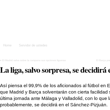
Dame un silbidito
Home
Servidor de ustedes
«
El Madrid salva sobre la campana sus opciones ligueras
El Barça pre
La liga, salvo sorpresa, se decidirá 
Así piensa el 99,9% de los aficionados al fútbol en
que Madrid y Barça solventarán con cierta facilida
última jornada ante Málaga y Valladolid, con lo que l
probablemente, se decidirá en el Sánchez-Pizjuán.