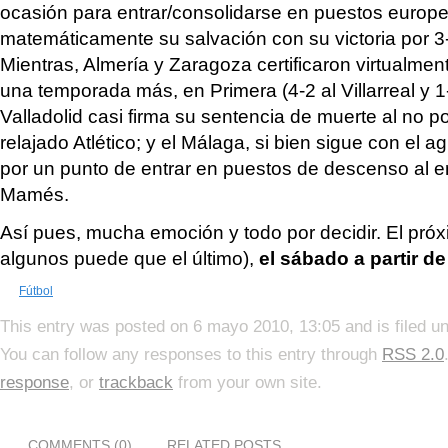
ocasión para entrar/consolidarse en puestos europe
matemáticamente su salvación con su victoria por 3-
Mientras, Almería y Zaragoza certificaron virtualme
una temporada más, en Primera (4-2 al Villarreal y 1-
Valladolid casi firma su sentencia de muerte al no po
relajado Atlético; y el Málaga, si bien sigue con el ag
por un punto de entrar en puestos de descenso al 
Mamés.
Así pues, mucha emoción y todo por decidir. El pró
algunos puede que el último),
el sábado a partir de
Fútbol
This entry was posted on 6 mayo 2010, 13:05 and is filed u
You can follow any responses to this entry through
RSS 2.0
response
, or
trackback
from your own site.
COMMENTS (0)
RELATED POSTS