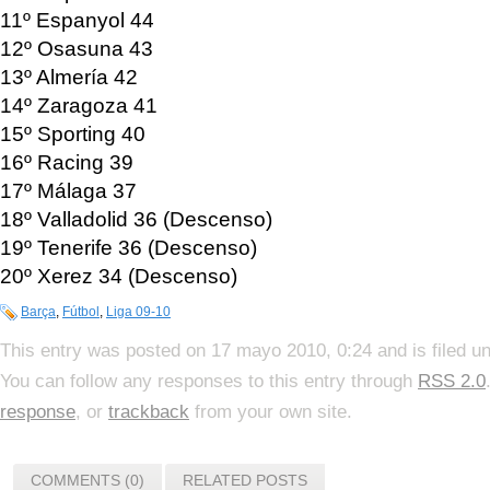
11º Espanyol 44
12º Osasuna 43
13º Almería 42
14º Zaragoza 41
15º Sporting 40
16º Racing 39
17º Málaga 37
18º Valladolid 36 (Descenso)
19º Tenerife 36 (Descenso)
20º Xerez 34 (Descenso)
Barça
,
Fútbol
,
Liga 09-10
This entry was posted on 17 mayo 2010, 0:24 and is filed u
You can follow any responses to this entry through
RSS 2.0
response
, or
trackback
from your own site.
COMMENTS (0)
RELATED POSTS