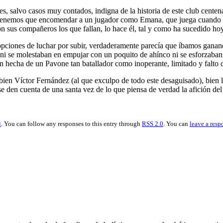
s, salvo casos muy contados, indigna de la historia de este club cente
os tenemos que encomendar a un jugador como Emana, que juega cuando 
n sus compañeros los que fallan, lo hace él, tal y como ha sucedido hoy 
pciones de luchar por subir, verdaderamente parecía que íbamos ganand
 ni se molestaban en empujar con un poquito de ahínco ni se esforzaban 
n hecha de un Pavone tan batallador como inoperante, limitado y falto d
ien Víctor Fernández (al que exculpo de todo este desaguisado), bien 
se den cuenta de una santa vez de lo que piensa de verdad la afición del
l
. You can follow any responses to this entry through
RSS 2.0
. You can
leave a resp