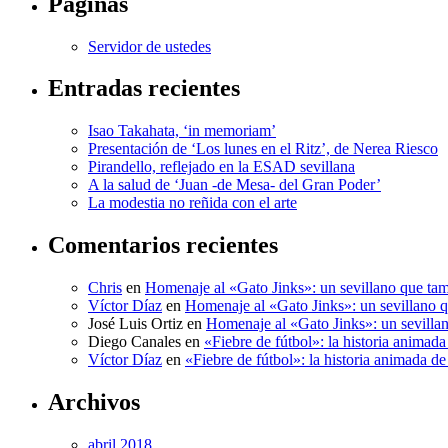
Páginas
Servidor de ustedes
Entradas recientes
Isao Takahata, ‘in memoriam’
Presentación de ‘Los lunes en el Ritz’, de Nerea Riesco
Pirandello, reflejado en la ESAD sevillana
A la salud de ‘Juan -de Mesa- del Gran Poder’
La modestia no reñida con el arte
Comentarios recientes
Chris
en
Homenaje al «Gato Jinks»: un sevillano que tam
Víctor Díaz
en
Homenaje al «Gato Jinks»: un sevillano q
José Luis Ortiz
en
Homenaje al «Gato Jinks»: un sevillan
Diego Canales
en
«Fiebre de fútbol»: la historia anima
Víctor Díaz
en
«Fiebre de fútbol»: la historia animada 
Archivos
abril 2018