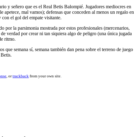
nario y señero que es el Real Betis Balompié. Jugadores mediocres en
le apetece, mal vamos); defensas que conceden al menos un regalo en
con el gol del empate visitante.
o por la parsimonia mostrada por estos profesionales (mercenarios,
de verdad por crear ni tan siquiera algo de peligro (una única jugada
e ritmo.
los que semana sí, semana también dan pena sobre el terreno de juego
 Betis.
onse
, or
trackback
from your own site.