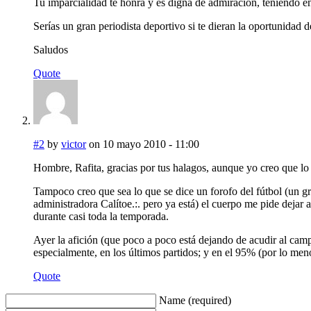
Tu imparcialidad te honra y es digna de admiración, teniendo en 
Serías un gran periodista deportivo si te dieran la oportunidad d
Saludos
Quote
#2
by
victor
on 10 mayo 2010 - 11:00
Hombre, Rafita, gracias por tus halagos, aunque yo creo que l
Tampoco creo que sea lo que se dice un forofo del fútbol (un gr
administradora Calítoe.:. pero ya está) el cuerpo me pide dejar
durante casi toda la temporada.
Ayer la afición (que poco a poco está dejando de acudir al camp
especialmente, en los últimos partidos; y en el 95% (por lo meno
Quote
Name (required)