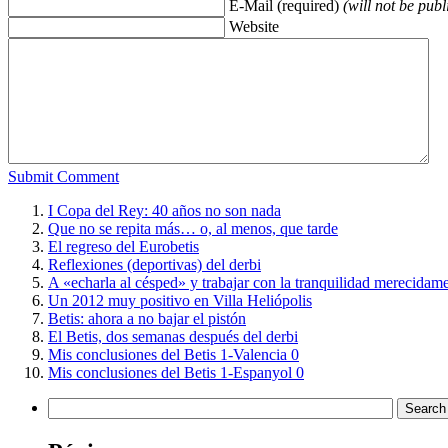
E-Mail (required)
(will not be publ
Website
Submit Comment
I Copa del Rey: 40 años no son nada
Que no se repita más… o, al menos, que tarde
El regreso del Eurobetis
Reflexiones (deportivas) del derbi
A «echarla al césped» y trabajar con la tranquilidad merecidam
Un 2012 muy positivo en Villa Heliópolis
Betis: ahora a no bajar el pistón
El Betis, dos semanas después del derbi
Mis conclusiones del Betis 1-Valencia 0
Mis conclusiones del Betis 1-Espanyol 0