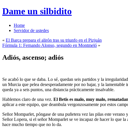
Dame un silbidito
Home
Servidor de ustedes
«
El Barça prepara el alirón tras su triunfo en el Pizjuán
Fórmula 1: Fernando Alonso, segundo en Montmeló
»
Adiós, ascenso; adiós
Se acabó lo que se daba. Lo sé, quedan seis partidos y la irregularid
un Murcia que pelea desesperadamente por no bajar, y la lamentable 
queda ya a seis puntos, una distancia prácticamente insalvable.
Hablemos claro de una vez.
El Betis es malo, muy malo, rematada
aplicar a este equipo, que deambula vergonzosamente por estos campos
Señor Momparlet, póngase de una puñetera vez las pilas este verano y,
Señor Lopera, si el señor Momparlet se ve incapaz de hacer lo que la af
hace mucho tiempo que no lo da.