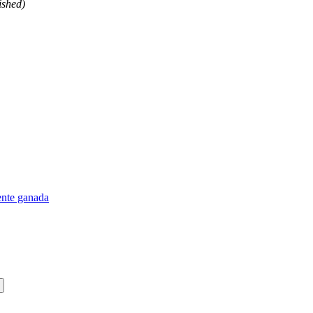
ished)
ente ganada