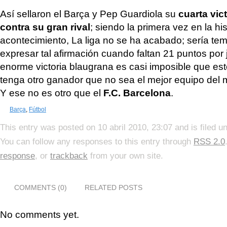
Así sellaron el Barça y Pep Guardiola su
cuarta vic
contra su gran rival
; siendo la primera vez en la his
acontecimiento, La liga no se ha acabado; sería tem
expresar tal afirmación cuando faltan 21 puntos por 
enorme victoria blaugrana es casi imposible que e
tenga otro ganador que no sea el mejor equipo del 
Y ese no es otro que el
F.C. Barcelona
.
Barça
,
Fútbol
This entry was posted on 10 abril 2010, 23:07 and is filed 
You can follow any responses to this entry through
RSS 2.0
response
, or
trackback
from your own site.
COMMENTS (0)
RELATED POSTS
No comments yet.