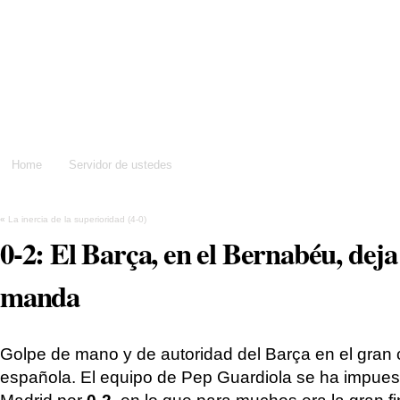
Dame un silbidito
Home
Servidor de ustedes
«
La inercia de la superioridad (4-0)
0-2: El Barça, en el Bernabéu, deja
manda
Golpe de mano y de autoridad del Barça en el gran c
española. El equipo de Pep Guardiola se ha impues
Madrid por
0-2
, en lo que para muchos era la gran f