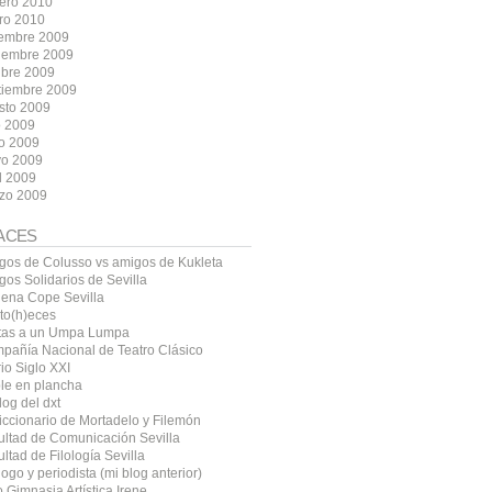
rero 2010
ro 2010
iembre 2009
iembre 2009
ubre 2009
tiembre 2009
sto 2009
o 2009
io 2009
o 2009
l 2009
zo 2009
ACES
gos de Colusso vs amigos de Kukleta
gos Solidarios de Sevilla
ena Cope Sevilla
ito(h)eces
tas a un Umpa Lumpa
pañía Nacional de Teatro Clásico
io Siglo XXI
le en plancha
log del dxt
diccionario de Mortadelo y Filemón
ultad de Comunicación Sevilla
ltad de Filología Sevilla
logo y periodista (mi blog anterior)
 Gimnasia Artística Irene