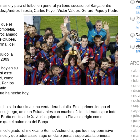
Ví
nismo y para el fútbol en general ya tiene sucesor: el Barça, entre
un
ez, Andrés Iniesta, Carles Puyol, Víctor Valdés, Gerard Piqué y Pedro
«c
Jo
Ji
 que el
la
completar,
roclamado
Di
e Clubes
,
hi
inal, del
Ví
an
guido la
 2009.
ARC
a hoy en su
abri
si este
mar
ol
, como
feb
. Por los
ene
anto
dic
que ha hecho hoy.
nov
oct
sep
, ha sido durísima, una verdadera batalla. En el primer tiempo el
ago
su juego, ante un Estudiantes con mucho oficio. Liderados por todo
juli
n Braña encima de Xavi, el equipo de La Plata se erigió como
jun
e que el balón era del Barça.
may
abri
 un colegiado, el mexicano Benito Archundia, que fue muy permisivo
mar
tinos, y que además se tragó un claro penalti superada la primera