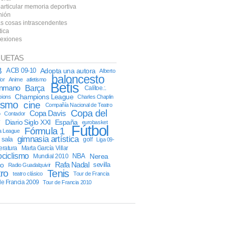
particular memoria deportiva
nión
as cosas intrascendentes
tica
lexiones
QUETAS
B
ACB 09-10
Adopta una autora
Alberto
baloncesto
or
Anime
atletismo
Betis
onmano
Barça
Calítoe.:.
Champions League
ions
Charles Chaplin
lismo
cine
Compañía Nacional de Teatro
Copa del
Copa Davis
o
Contador
y
Diario Siglo XXI
España
eurobasket
Fútbol
Fórmula 1
a League
gimnasia artística
l sala
golf
Liga 09-
teratura
Marta García Villar
ciclismo
NBA
Nerea
Mundial 2010
Rafa Nadal
co
sevilla
Radio Guadalquivir
tro
Tenis
teatro clásico
Tour de Francia
de Francia 2009
Tour de Francia 2010