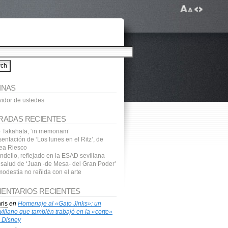
INAS
vidor de ustedes
RADAS RECIENTES
o Takahata, ‘in memoriam’
entación de ‘Los lunes en el Ritz’, de
ea Riesco
ndello, reflejado en la ESAD sevillana
a salud de ‘Juan -de Mesa- del Gran Poder’
modestia no reñida con el arte
ENTARIOS RECIENTES
ris
en
Homenaje al «Gato Jinks»: un
villano que también trabajó en la «corte»
 Disney