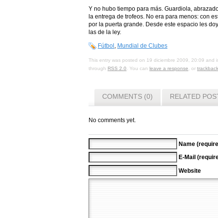
Y no hubo tiempo para más. Guardiola, abrazado e
la entrega de trofeos. No era para menos: con est
por la puerta grande. Desde este espacio les d
las de la ley.
Fútbol
,
Mundial de Clubes
This entry was posted on 19 diciembre 2009, 20:09 and i
through
RSS 2.0
. You can
leave a response
, or
trackbac
COMMENTS (0)
RELATED POS
No comments yet.
Name (require
E-Mail (requir
Website