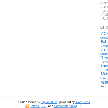
Mi 
Opi
Otr
Polí
Ref
ETI
AC
Contad
Bal
Champ
cic
Clásic
Re
Europ
fútbo
Li
10
Moto
Ries
tea
Tour 
Fusion theme by
digitalnature
| powered by
WordPress
Entries (RSS)
and
Comments (RSS)
^