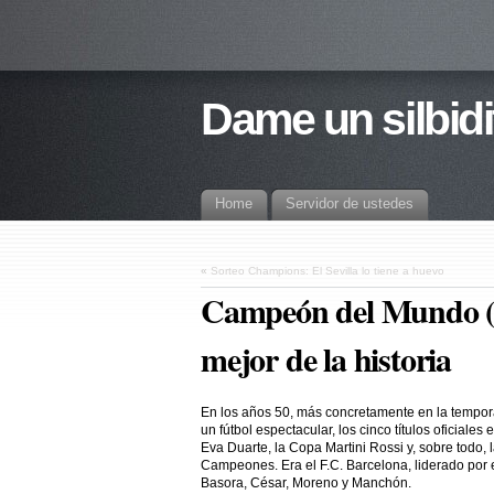
Dame un silbidi
Home
Servidor de ustedes
«
Sorteo Champions: El Sevilla lo tiene a huevo
Campeón del Mundo (2
mejor de la historia
En los años 50, más concretamente en la tempor
un fútbol espectacular, los cinco títulos oficiale
Eva Duarte, la Copa Martini Rossi y, sobre todo,
Campeones. Era el F.C. Barcelona, liderado por el
Basora, César, Moreno y Manchón.