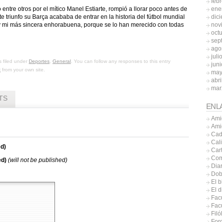
feb
ene
ntre otros por el mítico Manel Estiarte, rompió a llorar poco antes de
dic
e triunfo su Barça acababa de entrar en la historia del fútbol mundial
nov
oy mi más sincera enhorabuena, porque se lo han merecido con todas
oct
sep
ago
juli
s filed under
Deportes
,
General
. You can follow any responses to this entry
jun
k
from your own site.
may
abri
mar
TS
ENL
Ami
Ami
Cad
Cal
d)
Car
Com
ed)
(will not be published)
Diar
Dob
El b
El 
Fac
Facu
Filó
Foro