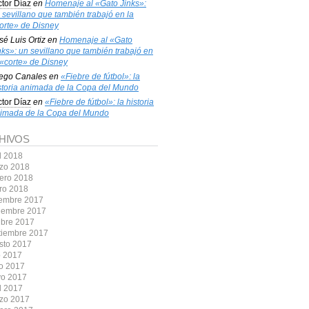
ctor Díaz
en
Homenaje al «Gato Jinks»:
 sevillano que también trabajó en la
orte» de Disney
sé Luis Ortiz
en
Homenaje al «Gato
nks»: un sevillano que también trabajó en
 «corte» de Disney
ego Canales
en
«Fiebre de fútbol»: la
storia animada de la Copa del Mundo
ctor Díaz
en
«Fiebre de fútbol»: la historia
imada de la Copa del Mundo
HIVOS
l 2018
zo 2018
rero 2018
ro 2018
iembre 2017
iembre 2017
ubre 2017
tiembre 2017
sto 2017
o 2017
io 2017
o 2017
l 2017
zo 2017