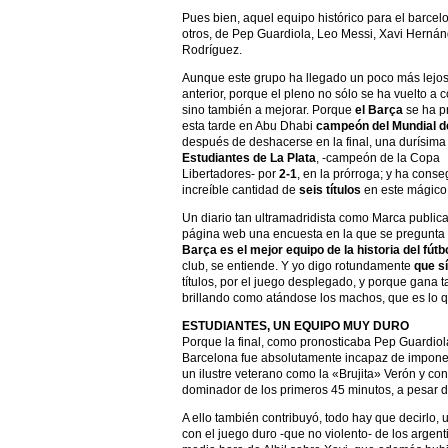
Pues bien, aquel equipo histórico para el barcelo
otros, de Pep Guardiola, Leo Messi, Xavi Hernánd
Rodríguez.
Aunque este grupo ha llegado un poco más lejos
anterior, porque el pleno no sólo se ha vuelto a 
sino también a mejorar. Porque
el Barça
se ha p
esta tarde en Abu Dhabi
campeón del Mundial d
después de deshacerse en la final, una durísima f
Estudiantes de La Plata
, -campeón de la Copa
Libertadores- por
2-1
, en la prórroga; y ha conse
increíble cantidad de
seis títulos
en este mágico
Un diario tan ultramadridista como Marca public
página web una encuesta en la que se pregunta
Barça es el mejor equipo de la historia del fútb
club, se entiende. Y yo digo rotundamente
que sí
títulos, por el juego desplegado, y porque gana t
brillando como atándose los machos, que es lo 
ESTUDIANTES, UN EQUIPO MUY DURO
Porque la final, como pronosticaba Pep Guardiola
Barcelona fue absolutamente incapaz de imponer 
un ilustre veterano como la «Brujita» Verón y co
dominador de los primeros 45 minutos, a pesar d
A ello también contribuyó, todo hay que decirlo,
con el juego duro -que no violento- de los argen