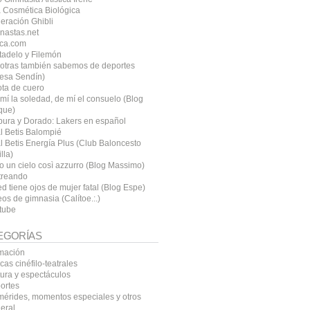
 Cosmética Biológica
eración Ghibli
nastas.net
ca.com
tadelo y Filemón
otras también sabemos de deportes
resa Sendín)
ota de cuero
mí la soledad, de mí el consuelo (Blog
que)
pura y Dorado: Lakers en español
l Betis Balompié
l Betis Energía Plus (Club Baloncesto
lla)
o un cielo così azzurro (Blog Massimo)
treando
d tiene ojos de mujer fatal (Blog Espe)
os de gimnasia (Calítoe.:.)
tube
EGORÍAS
mación
icas cinéfilo-teatrales
tura y espectáculos
ortes
mérides, momentos especiales y otros
eral