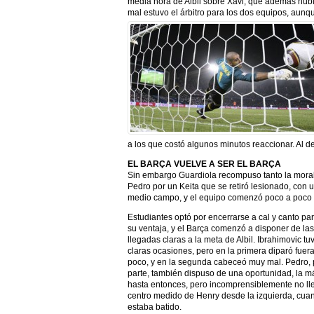
media hora de Albil sobre Xavi, que además hub
mal estuvo el árbitro para los dos equipos, aunqu
a los que costó algunos minutos reaccionar. Al d
EL BARÇA VUELVE A SER EL BARÇA
Sin embargo Guardiola recompuso tanto la moral 
Pedro por un Keita que se retiró lesionado, con u
medio campo, y el equipo comenzó poco a poco 
Estudiantes optó por encerrarse a cal y canto pa
su ventaja, y el Barça comenzó a disponer de la
llegadas claras a la meta de Albil. Ibrahimovic tu
claras ocasiones, pero en la primera diparó fuer
poco, y en la segunda cabeceó muy mal. Pedro, 
parte, también dispuso de una oportunidad, la m
hasta entonces, pero incomprensiblemente no ll
centro medido de Henry desde la izquierda, cuan
estaba batido.