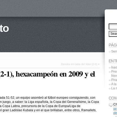
to
PÁG
Ser
ENT
Derrota en casa del líder (2-0)
»
Isa
-1), hexacampeón en 2009 y el
Pres
Ner
Pira
A l
La 
COM
ada 51-52, un equipo asombró al fútbol europeo consiguiendo, con
s en juego, a saber: la Liga española, la Copa del Generalísimo, la Copa
Ch
 la Copa Latina, precursora de la Copa de Europa/Liga de
se
 gran Ladislao Kubala y en el que brillaban, entre otros, Ramallets,
de