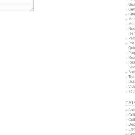
Gea
Gen
Gim
Mar
Mor
Nos
(Te
Pel
Por 
Qui
Púr
Rea
Rea
Sevi
Sott
Tea
Uste
Vide
You
CAT
Ani
Crít
Cul
Dep
Efe
Gen