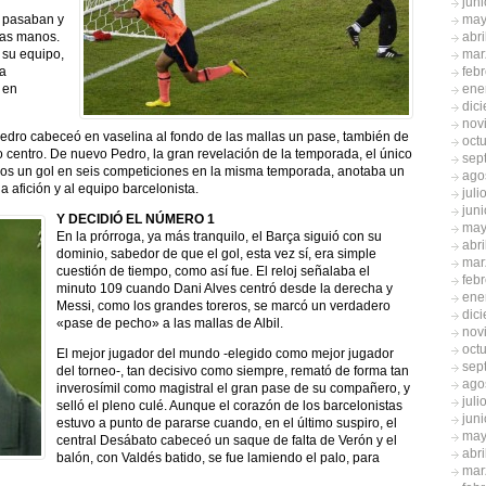
jun
may
s pasaban y
abri
las manos.
mar
 su equipo,
feb
ía
ene
 en
dic
nov
Pedro cabeceó en vaselina al fondo de las mallas un pase, también de
oct
 centro. De nuevo Pedro, la gran revelación de la temporada, el único
sep
menos un gol en seis competiciones en la misma temporada, anotaba un
ago
a afición y al equipo barcelonista.
juli
jun
Y DECIDIÓ EL NÚMERO 1
may
En la prórroga, ya más tranquilo, el Barça siguió con su
abri
dominio, sabedor de que el gol, esta vez sí, era simple
mar
cuestión de tiempo, como así fue. El reloj señalaba el
feb
minuto 109 cuando Dani Alves centró desde la derecha y
ene
Messi, como los grandes toreros, se marcó un verdadero
dic
«pase de pecho» a las mallas de Albil.
nov
oct
El mejor jugador del mundo -elegido como mejor jugador
sep
del torneo-, tan decisivo como siempre, remató de forma tan
ago
inverosímil como magistral el gran pase de su compañero, y
juli
selló el pleno culé. Aunque el corazón de los barcelonistas
jun
estuvo a punto de pararse cuando, en el último suspiro, el
may
central Desábato cabeceó un saque de falta de Verón y el
abri
balón, con Valdés batido, se fue lamiendo el palo, para
mar