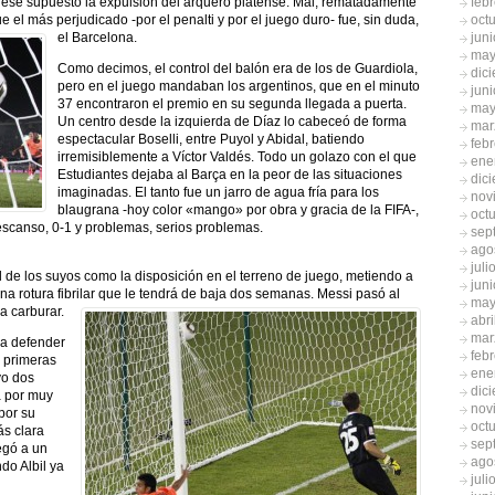
feb
iese supuesto la expulsión del arquero platense. Mal, rematadamente
oct
e el más perjudicado -por el penalti y por el juego duro- fue, sin duda,
jun
el Barcelona.
may
Como decimos, el control del balón era de los de Guardiola,
dic
pero en el juego mandaban los argentinos, que en el minuto
jun
37 encontraron el premio en su segunda llegada a puerta.
may
Un centro desde la izquierda de Díaz lo cabeceó de forma
mar
espectacular Boselli, entre Puyol y Abidal, batiendo
feb
irremisiblemente a Víctor Valdés. Todo un golazo con el que
ene
Estudiantes dejaba al Barça en la peor de las situaciones
dic
imaginadas. El tanto fue un jarro de agua fría para los
nov
blaugrana -hoy color «mango» por obra y gracia de la FIFA-,
oct
escanso, 0-1 y problemas, serios problemas.
sep
ago
juli
de los suyos como la disposición en el terreno de juego, metiendo a
jun
na rotura fibrilar que le tendrá de baja dos semanas. Messi pasó al
may
a carburar.
abri
mar
ra defender
feb
s primeras
ene
vo dos
dic
a por muy
nov
por su
oct
ás clara
sep
egó a un
ago
do Albil ya
juli