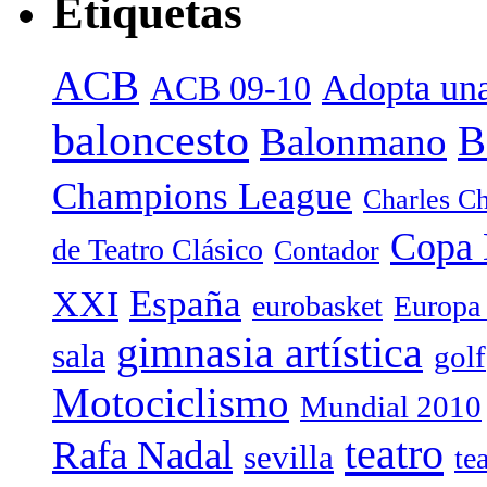
Etiquetas
ACB
Adopta una
ACB 09-10
baloncesto
B
Balonmano
Champions League
Charles Ch
Copa 
de Teatro Clásico
Contador
España
XXI
eurobasket
Europa
gimnasia artística
sala
golf
Motociclismo
Mundial 2010
teatro
Rafa Nadal
sevilla
te