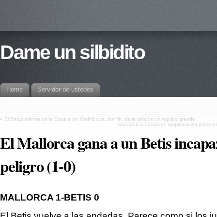
Dame un silbidito
Home
Servidor de ustedes
«
El Barça elimina de la Copa a un Madrid que, por fin, da la talla de un equipo grande
Cacicada a Contador: seguimos sin pintar na
El Mallorca gana a un Betis incapa
peligro (1-0)
MALLORCA 1-BETIS 0
El Betis vuelve a las andadas. Parece como si los 