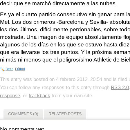
decir que se marchó directamente a las nubes.
Es ya el cuarto partido consecutivo sin ganar para 
Mel. Los dos primeros -Barcelona y Sevilla- absolut
los dos últimos, difícilmente perdonables, sobre tod
mostrada. Una imagen de equipo absolutamente floj
algunos de los días en los que se estuvo hasta diez
que era llevarse los tres puntos. Y la próxima semana
ni más ni menos que el peligrosísimo Athletic de Bi
Betis
,
Fútbol
This entry was posted on 4 febrero 2012, 20:54 and is filed
You can follow any responses to this entry through
RSS 2.0
response
, or
trackback
from your own site.
COMMENTS (0)
RELATED POSTS
No comments yet.