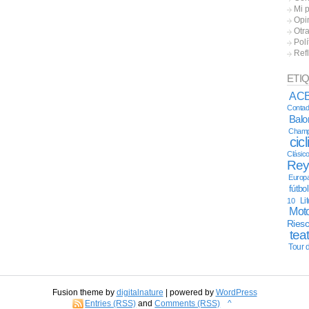
Mi 
Opi
Otr
Polí
Ref
ETI
AC
Contad
Bal
Champ
cic
Clásic
Re
Europ
fútbo
Li
10
Moto
Ries
tea
Tour 
Fusion theme by
digitalnature
| powered by
WordPress
Entries (RSS)
and
Comments (RSS)
^