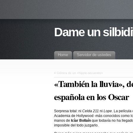
Dame un silbidi
Home
Servidor de ustedes
«
Crónica de un «hippie-secuestro»
«También la lluvia», de
española en los Oscar
Sorpresa total: ni
Celda 211
ni
Lope
. La películ
Academia de Hollywood -más conocidos como l
manos de
Icíar Bollaín
que todavía no ha llegad
imposible del todo juzgarlo.