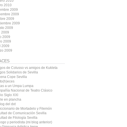
rero 2010
ro 2010
iembre 2009
iembre 2009
ubre 2009
tiembre 2009
sto 2009
o 2009
io 2009
o 2009
l 2009
zo 2009
ACES
gos de Colusso vs amigos de Kukleta
gos Solidarios de Sevilla
ena Cope Sevilla
ito(h)eces
tas a un Umpa Lumpa
pañía Nacional de Teatro Clásico
io Siglo XXI
le en plancha
log del dxt
diccionario de Mortadelo y Filemón
ultad de Comunicación Sevilla
ltad de Filología Sevilla
logo y periodista (mi blog anterior)
 Gimnasia Artística Irene