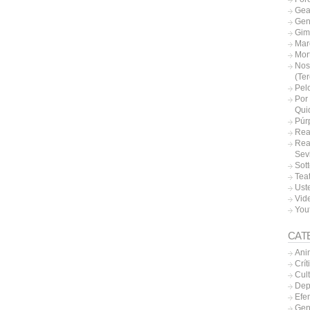
Gea
Gen
Gim
Mar
Mor
Nos
(Te
Pel
Por 
Qui
Púr
Rea
Rea
Sevi
Sott
Tea
Uste
Vide
You
CAT
Ani
Crít
Cul
Dep
Efe
Gen