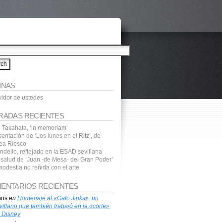
INAS
vidor de ustedes
RADAS RECIENTES
o Takahata, ‘in memoriam’
entación de ‘Los lunes en el Ritz’, de
ea Riesco
ndello, reflejado en la ESAD sevillana
a salud de ‘Juan -de Mesa- del Gran Poder’
modestia no reñida con el arte
ENTARIOS RECIENTES
ris
en
Homenaje al «Gato Jinks»: un
villano que también trabajó en la «corte»
 Disney