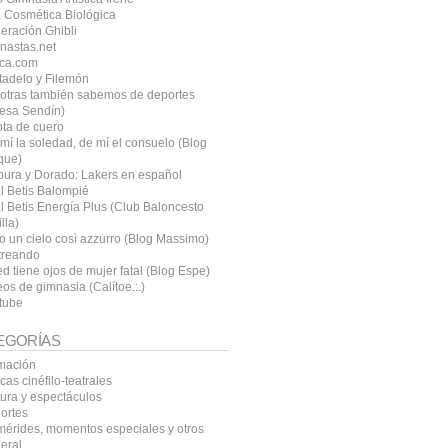
 Cosmética Biológica
eración Ghibli
nastas.net
ca.com
tadelo y Filemón
otras también sabemos de deportes
resa Sendín)
ota de cuero
mí la soledad, de mí el consuelo (Blog
que)
pura y Dorado: Lakers en español
l Betis Balompié
l Betis Energía Plus (Club Baloncesto
lla)
o un cielo così azzurro (Blog Massimo)
treando
d tiene ojos de mujer fatal (Blog Espe)
os de gimnasia (Calítoe.:.)
tube
EGORÍAS
mación
icas cinéfilo-teatrales
tura y espectáculos
ortes
mérides, momentos especiales y otros
eral