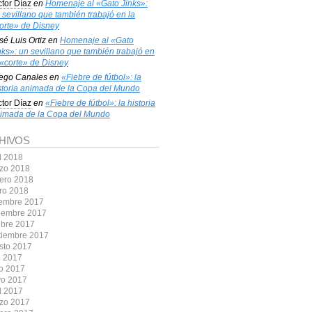
ctor Díaz
en
Homenaje al «Gato Jinks»:
 sevillano que también trabajó en la
orte» de Disney
sé Luis Ortiz
en
Homenaje al «Gato
nks»: un sevillano que también trabajó en
 «corte» de Disney
ego Canales
en
«Fiebre de fútbol»: la
storia animada de la Copa del Mundo
ctor Díaz
en
«Fiebre de fútbol»: la historia
imada de la Copa del Mundo
HIVOS
l 2018
zo 2018
rero 2018
ro 2018
iembre 2017
iembre 2017
ubre 2017
tiembre 2017
sto 2017
o 2017
io 2017
o 2017
l 2017
zo 2017