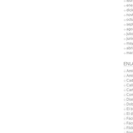
feb
ene
dic
nov
oct
sep
ago
juli
jun
may
abri
mar
ENL
Ami
Ami
Cad
Cal
Car
Com
Diar
Dob
El b
El 
Fac
Facu
Filó
Foro