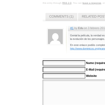
this entry through
RSS 2.0
. You can
leave a response
, o
COMMENTS (1)
RELATED POS
#1
by
Edu
on 3 febrero 201
Genial la película, la verdad 
la evolución de los personaje
En este enlace podéis complet
http://www.dominicos.org/gran
Name (require
E-Mail (requir
Website