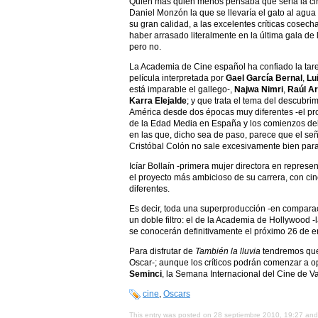
Quien más quien menos pensaba que sería la ci
Daniel Monzón la que se llevaría el gato al agua
su gran calidad, a las excelentes críticas cosech
haber arrasado literalmente en la última gala de
pero no.
La Academia de Cine español ha confiado la tar
película interpretada por
Gael García Bernal
,
Lu
está imparable el gallego-,
Najwa Nimri
,
Raúl A
Karra Elejalde
; y que trata el tema del descubri
América desde dos épocas muy diferentes -el pro
de la Edad Media en España y los comienzos del
en las que, dicho sea de paso, parece que el se
Cristóbal Colón no sale excesivamente bien par
Icíar Bollaín -primera mujer directora en repres
el proyecto más ambicioso de su carrera, con cin
diferentes.
Es decir, toda una superproducción -en comparaci
un doble filtro: el de la Academia de Hollywood -
se conocerán definitivamente el próximo 26 de en
Para disfrutar de
También la lluvia
tendremos que
Oscar-; aunque los críticos podrán comenzar a o
Seminci
, la Semana Internacional del Cine de Va
cine
,
Oscars
This entry was posted on 28 septiembre 2010, 19:27 and 