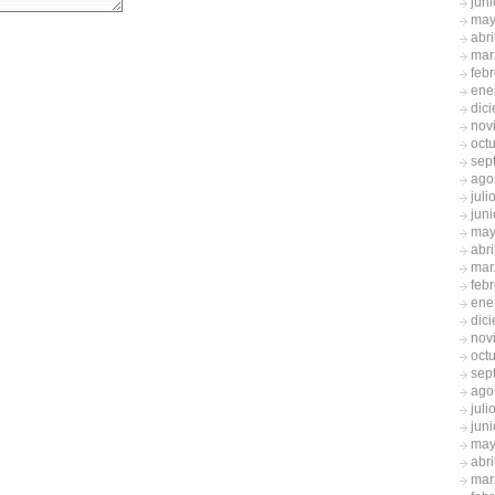
jun
may
abri
mar
feb
ene
dic
nov
oct
sep
ago
juli
jun
may
abri
mar
feb
ene
dic
nov
oct
sep
ago
juli
jun
may
abri
mar