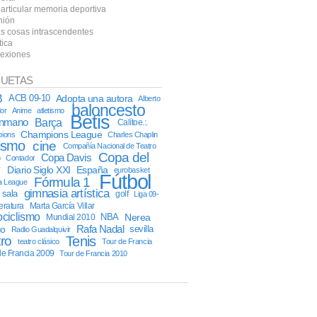
particular memoria deportiva
nión
as cosas intrascendentes
tica
lexiones
QUETAS
B
ACB 09-10
Adopta una autora
Alberto
baloncesto
or
Anime
atletismo
Betis
onmano
Barça
Calítoe.:.
Champions League
ions
Charles Chaplin
lismo
cine
Compañía Nacional de Teatro
Copa del
Copa Davis
o
Contador
y
Diario Siglo XXI
España
eurobasket
Fútbol
Fórmula 1
a League
gimnasia artística
l sala
golf
Liga 09-
teratura
Marta García Villar
ciclismo
NBA
Nerea
Mundial 2010
Rafa Nadal
co
sevilla
Radio Guadalquivir
tro
Tenis
teatro clásico
Tour de Francia
de Francia 2009
Tour de Francia 2010