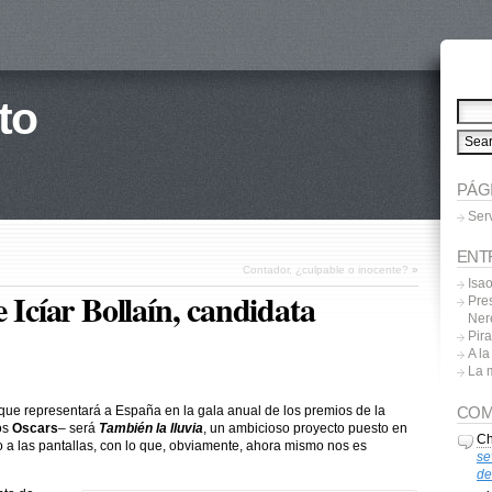
to
PÁG
Ser
ENT
Contador, ¿culpable o inocente?
»
Isa
 Icíar Bollaín, candidata
Pres
Ner
Pira
A l
La 
COM
a que representará a España en la gala anual de los premios de la
os
Oscars
– será
También la lluvia
, un ambicioso proyecto puesto en
Ch
o a las pantallas, con lo que, obviamente, ahora mismo nos es
se
de