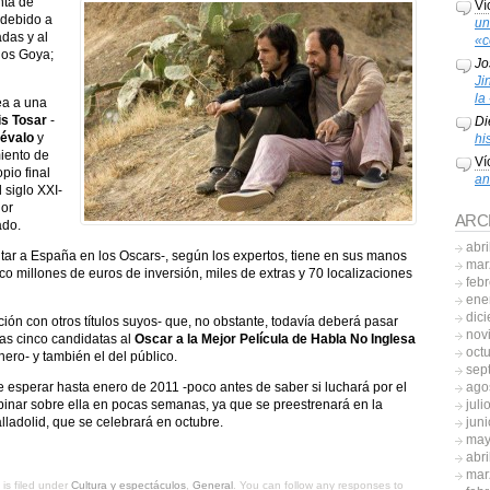
nta de
Ví
 debido a
un
adas y al
«c
 los Goya;
Jo
Ji
la
ea a una
is Tosar
-
Di
révalo
y
hi
miento de
Ví
pio final
an
 siglo XXI-
ñor
ARC
ado.
abri
entar a España en los Oscars-, según los expertos, tiene en sus manos
mar
co millones de euros de inversión, miles de extras y 70 localizaciones
feb
ene
dic
ón con otros títulos suyos- que, no obstante, todavía deberá pasar
nov
las cinco candidatas al
Oscar a la Mejor Película de Habla No Inglesa
oct
ero- y también el del público.
sep
ago
 esperar hasta enero de 2011 -poco antes de saber si luchará por el
juli
pinar sobre ella en pocas semanas, ya que se preestrenará en la
jun
lladolid, que se celebrará en octubre.
may
abri
mar
is filed under
Cultura y espectáculos
,
General
. You can follow any responses to