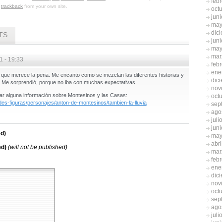
feb
r
trackback
from your own site.
oct
jun
may
dic
TS
jun
may
mar
1 - 19:33
feb
ene
es que merece la pena. Me encanto como se mezclan las diferentes historias y
dic
s. Me sorprendió, porque no iba con muchas expectativas.
nov
ar alguna información sobre Montesinos y las Casas:
oct
des-figuras/personajes/anton-de-montesinos/tambien-la-lluvia
sep
ago
juli
jun
d)
may
abri
ed)
(will not be published)
mar
feb
ene
dic
nov
oct
sep
ago
juli