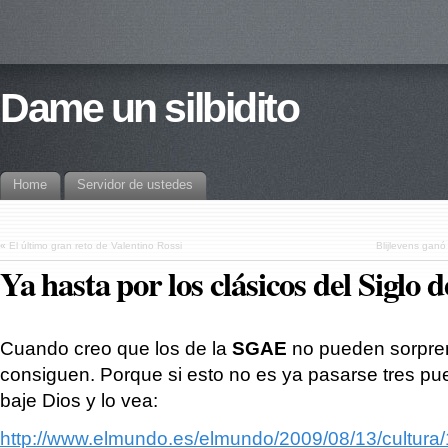
Dame un silbidito
Home
Servidor de ustedes
«
El último gran reto de Valentino Rossi
Blijlevens ganó 
Ya hasta por los clásicos del Siglo 
Cuando creo que los de la
SGAE
no pueden sorpre
consiguen. Porque si esto no es ya pasarse tres p
baje Dios y lo vea:
http://www.elmundo.es/elmundo/2009/08/13/cultura