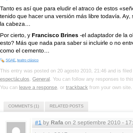
Tanto es así que para eludir el atraco de estos «se
tenido que hacer una versión más libre todavía. Ay, 
la cabeza…
Por cierto, y
Francisco Brines
-el adaptador de la 
esto? Más que nada para saber si incluirle o no entr
como el cemento…
SGAE
,
teatro clásico
This entry was posted on 20 agosto 2010, 21:46 and is file
espectáculos
,
General
. You can follow any responses to thi
You can
leave a response
, or
trackback
from your own site.
COMMENTS (1)
RELATED POSTS
#1
by
Rafa
on 2 septiembre 2010 - 17