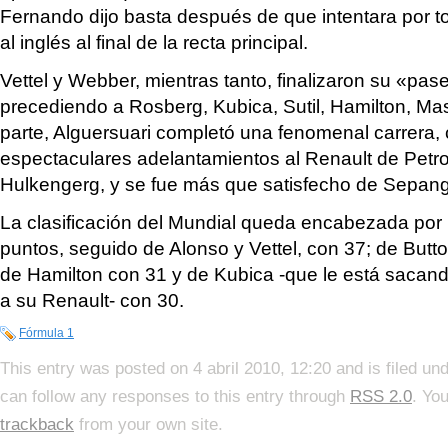
Fernando dijo basta después de que intentara por t
al inglés al final de la recta principal.
Vettel y Webber, mientras tanto, finalizaron su «pas
precediendo a Rosberg, Kubica, Sutil, Hamilton, Ma
parte, Alguersuari completó una fenomenal carrera,
espectaculares adelantamientos al Renault de Petrov
Hulkengerg, y se fue más que satisfecho de Sepang
La clasificación del Mundial queda encabezada por
puntos, seguido de Alonso y Vettel, con 37; de Butt
de Hamilton con 31 y de Kubica -que le está sacan
a su Renault- con 30.
Fórmula 1
This entry was posted on 4 abril 2010, 12:20 and is filed un
can follow any responses to this entry through
RSS 2.0
. Yo
trackback
from your own site.