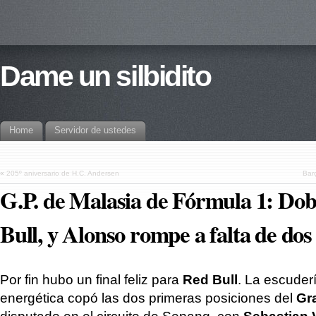
Dame un silbidito
Home
Servidor de ustedes
«
205º aniversario de H.C. Andersen
Barç
G.P. de Malasia de Fórmula 1: Dob
Bull, y Alonso rompe a falta de dos
Por fin hubo un final feliz para
Red Bull
. La escuder
energética copó las dos primeras posiciones del
Gr
disputado en el circuito de Sepang, con
Sebastian 