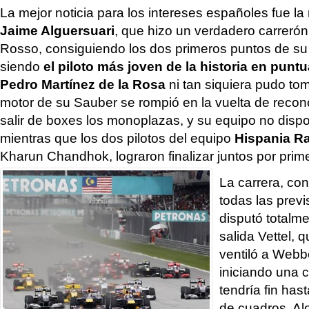
La mejor noticia para los intereses españoles fue la
Jaime Alguersuari
, que hizo un verdadero carrerón
Rosso, consiguiendo los dos primeros puntos de su 
siendo
el piloto más joven de la historia en puntu
Pedro Martínez de la Rosa
ni tan siquiera pudo tom
motor de su Sauber se rompió en la vuelta de reco
salir de boxes los monoplazas, y su equipo no disp
mientras que los dos pilotos del equipo
Hispania R
Kharun Chandhok, lograron finalizar juntos por prim
La carrera, con
todas las prev
disputó totalm
salida Vettel, q
ventiló a Webb
iniciando una 
tendría fin ha
de cuadros. Al