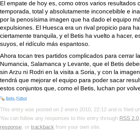
El empate de hoy es, como otros varios resultados
temporada, total y absolutamente inconcebible e ina
por la penosísima imagen que ha dado el equipo más
expulsiones. El Huesca era un rival propicio para ha
ciertamente tranquila, y el Betis ha vuelto a hacer, e
suyos, el ridículo más espantoso.
Ahora tocan tres partidos complicados para cerrar la
Numancia, Salamanca y Levante, que el Betis deber
sin Arzu ni Rodri en la visita a Soria, y con la imag
tendrá que mejorar el equipo para poder sacar resul
estos conjuntos que, como el Betis, luchan por volve
Betis
,
Fútbol
This entry was posted on 2 enero 2010, 22:12 and is filed 
You can follow any responses to this entry through
RSS 2.0
response
, or
trackback
from your own site.