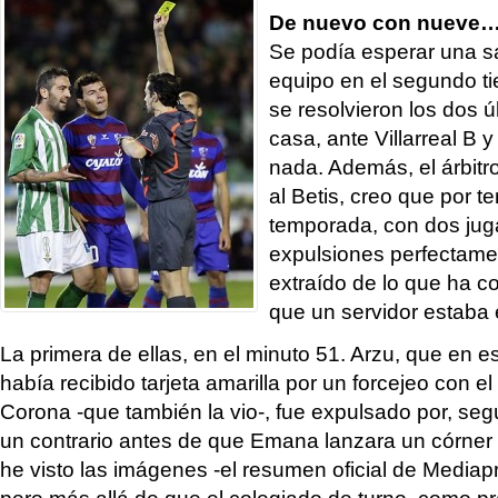
De nuevo con nueve
Se podía esperar una sa
equipo en el segundo t
se resolvieron los dos 
casa, ante Villarreal B y
nada. Además, el árbitro
al Betis, creo que por t
temporada, con dos ju
expulsiones perfectamen
extraído de lo que ha c
que un servidor estaba
La primera de ellas, en el minuto 51. Arzu, que en 
había recibido tarjeta amarilla por un forcejeo con 
Corona -que también la vio-, fue expulsado por, según
un contrario antes de que Emana lanzara un córner a
he visto las imágenes -el resumen oficial de Mediapr
pero más allá de que el colegiado de turno, como p