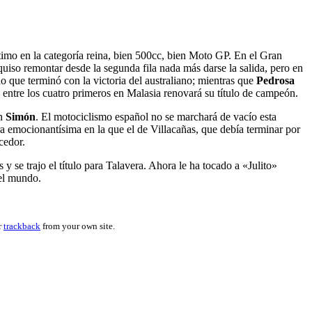
imo en la categoría reina, bien 500cc, bien Moto GP. En el Gran
uiso remontar desde la segunda fila nada más darse la salida, pero en
o que terminó con la victoria del australiano; mientras que
Pedrosa
 entre los cuatro primeros en Malasia renovará su título de campeón.
án
Simón
. El motociclismo español no se marchará de vacío esta
 emocionantísima en la que el de Villacañas, que debía terminar por
cedor.
 se trajo el título para Talavera. Ahora le ha tocado a «Julito»
del mundo.
r
trackback
from your own site.