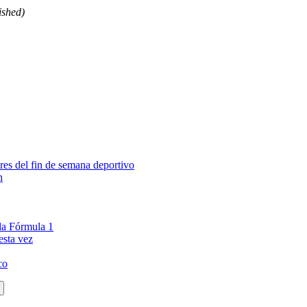
ished)
es del fin de semana deportivo
n
la Fórmula 1
esta vez
co