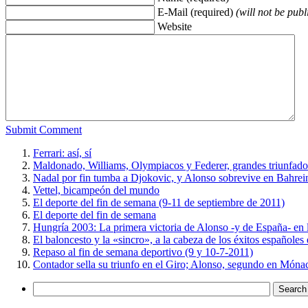
E-Mail (required)
(will not be publ
Website
Submit Comment
Ferrari: así, sí
Maldonado, Williams, Olympiacos y Federer, grandes triunfador
Nadal por fin tumba a Djokovic, y Alonso sobrevive en Bahrei
Vettel, bicampeón del mundo
El deporte del fin de semana (9-11 de septiembre de 2011)
El deporte del fin de semana
Hungría 2003: La primera victoria de Alonso -y de España- en 
El baloncesto y la «sincro», a la cabeza de los éxitos españoles 
Repaso al fin de semana deportivo (9 y 10-7-2011)
Contador sella su triunfo en el Giro; Alonso, segundo en Móna