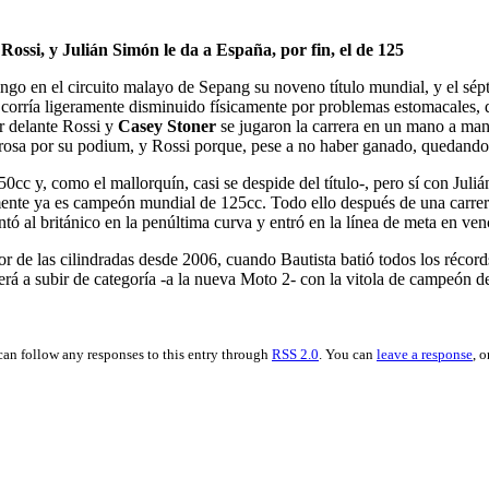
ossi, y Julián Simón le da a España, por fin, el de 125
go en el circuito malayo de Sepang su noveno título mundial, y el sépt
 corría ligeramente disminuido físicamente por problemas estomacales, q
r delante Rossi y
Casey Stoner
se jugaron la carrera en un mano a man
edrosa por su podium, y Rossi porque, pese a no haber ganado, quedando
50cc y, como el mallorquín, casi se despide del título-, pero sí con Juli
mente ya es campeón mundial de 125cc. Todo ello después de una carrera
antó al británico en la penúltima curva y entró en la línea de meta en ven
de las cilindradas desde 2006, cuando Bautista batió todos los récords y
rá a subir de categoría -a la nueva Moto 2- con la vitola de campeón 
can follow any responses to this entry through
RSS 2.0
. You can
leave a response
, o