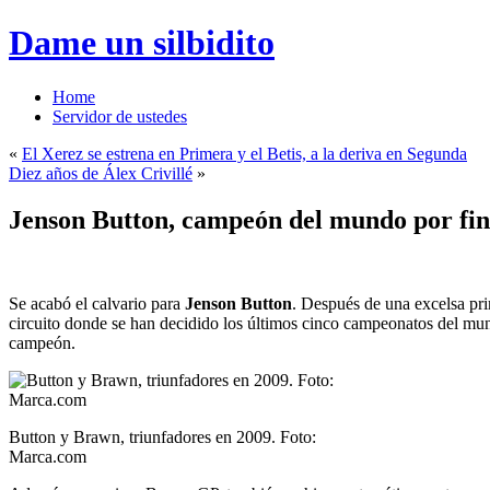
Dame un silbidito
Home
Servidor de ustedes
«
El Xerez se estrena en Primera y el Betis, a la deriva en Segunda
Diez años de Álex Crivillé
»
Jenson Button, campeón del mundo por fin; 
Se acabó el calvario para
Jenson Button
. Después de una excelsa prim
circuito donde se han decidido los últimos cinco campeonatos del m
campeón.
Button y Brawn, triunfadores en 2009. Foto:
Marca.com