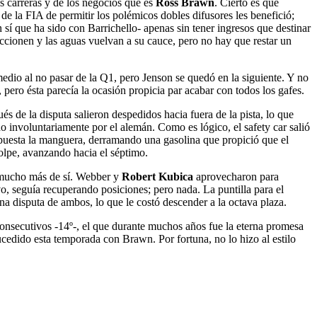
s carreras y de los negocios que es
Ross Brawn
. Cierto es que
de la FIA de permitir los polémicos dobles difusores les benefició;
í que ha sido con Barrichello- apenas sin tener ingresos que destinar
ccionen y las aguas vuelvan a su cauce, pero no hay que restar un
edio al no pasar de la Q1, pero Jenson se quedó en la siguiente. Y no
, pero ésta parecía la ocasión propicia par acabar con todos los gafes.
és de la disputa salieron despedidos hacia fuera de la pista, lo que
do involuntariamente por el alemán. Como es lógico, el safety car salió
 puesta la manguera, derramando una gasolina que propició que el
olpe, avanzando hacia el séptimo.
a mucho más de sí. Webber y
Robert Kubica
aprovecharon para
, seguía recuperando posiciones; pero nada. La puntilla para el
na disputa de ambos, lo que le costó descender a la octava plaza.
nsecutivos -14º-, el que durante muchos años fue la eterna promesa
cedido esta temporada con Brawn. Por fortuna, no lo hizo al estilo