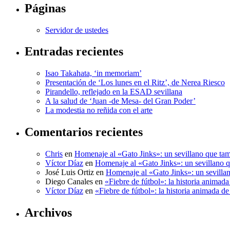
Páginas
Servidor de ustedes
Entradas recientes
Isao Takahata, ‘in memoriam’
Presentación de ‘Los lunes en el Ritz’, de Nerea Riesco
Pirandello, reflejado en la ESAD sevillana
A la salud de ‘Juan -de Mesa- del Gran Poder’
La modestia no reñida con el arte
Comentarios recientes
Chris
en
Homenaje al «Gato Jinks»: un sevillano que tam
Víctor Díaz
en
Homenaje al «Gato Jinks»: un sevillano q
José Luis Ortiz
en
Homenaje al «Gato Jinks»: un sevillan
Diego Canales
en
«Fiebre de fútbol»: la historia anima
Víctor Díaz
en
«Fiebre de fútbol»: la historia animada 
Archivos