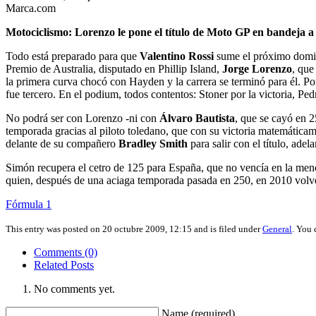
Marca.com
Motociclismo: Lorenzo le pone el título de Moto GP en bandeja a R
Todo está preparado para que
Valentino Rossi
sume el próximo domin
Premio de Australia, disputado en Phillip Island,
Jorge Lorenzo
, que
la primera curva chocó con Hayden y la carrera se terminó para él. Po
fue tercero. En el podium, todos contentos: Stoner por la victoria, P
No podrá ser con Lorenzo -ni con
Álvaro Bautista
, que se cayó en 2
temporada gracias al piloto toledano, que con su victoria matemática
delante de su compañero
Bradley Smith
para salir con el título, adel
Simón recupera el cetro de 125 para España, que no vencía en la menor 
quien, después de una aciaga temporada pasada en 250, en 2010 volve
Fórmula 1
This entry was posted on 20 octubre 2009, 12:15 and is filed under
General
. You 
Comments (0)
Related Posts
No comments yet.
Name (required)