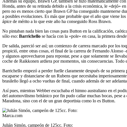
Además su equipo, Brawn GP, también se hizo matemáticamente con el t
Honda, antes de su retirada debido a la crisis económica, le «dejó» e
pero no es menos cierto que Brawn GP ha conseguido mantenerse durant
a posibles evoluciones. Es más que probable que el año que viene los
ápice de mérito a lo que este año ha conseguido Ross Brawn.
No pintaban nada bien las cosas para Button en la calificación, caótica
sólo eso:
Barrichello
se hacía con la «pole» en casa, la primera desde f
De salida, pareció ser así; un comienzo de carrera marcado por los toqu
propició, entre otras cosas, el final de la carrera de Fernando Alonso
y algunos aprovecharon para repostar, pese a que solamente se llevab
coche de Raikkonen ardiera por momentos, sin consecuencias. Todo ell
Barrichello empezó a perder fuelle claramente después de su primera 
escaparse y distanciarse de un Rubens que necesitaba imperiosamente 
brasileño llegó a ocho vueltas de final, cuando además de ser adelant
Así pues, mientras Webber escuchaba el himno australiano en el pod
del automovilismo británico por fin pudo callar muchas bocas, pese a 
Maradona, sino con el de un gran deportista como lo es Button.
Julián Simón, campeón de 125cc. Foto: