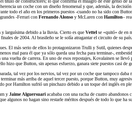
ítulo de constructores; lo que confirma el milagro de este genio de la
n herencia un coche con un diseño fenomenal y que, además, la decisión 
e todo el año en los primeros puestos -cuando no ha sido con Button s
 grandes -Ferrari con
Fernando Alonso
y McLaren con
Hamilton
– rea
 y larguísima debido a la lluvia. Cierto es que
Vettel
se «quitó» de en m
inales de 2004. Al brasileño se le solía atragantar el circuito de su país
es. El más serio de ellos lo protagonizaron Trulli y Sutil, quienes despu
 -menos mal para él que ya sólo queda una fecha para terminar-, embesti
a una vuelta de carrera. En uno de esos repostajes, Kovalainen se llevó
o hizo que Button, sin apenas esfuerzo, ganara siete puestos casi de g
parada, tal vez por los nervios, tal vez por un coche que tampoco dab
terminar más arriba de aquel tercer puesto, porque Button, muy agresivo
ado por Hamilton sufrió un pinchazo debido a un toque del inglés en ple
ium y
Jaime Alguersuari
acababa con una racha de cuatro abandonos co
que algunos no hagan sino restarle méritos después de todo lo que ha su