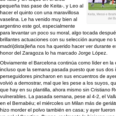
pequeña tras pase de Keita-, y Leo al
hacer el quinto con una maravillosa
Keita, Messi e Ibra
vaselina. Le ha venido muy bien al
del B
argentino este gol, especialmente
para levantar un poco su moral, algo tocada despu
brillantes actuaciones con su selección aunque no 
madri(dista)leña nos ha querido hacer ver durante es
honor del Zaragoza lo ha marcado Jorge López.
Obviamente el Barcelona continúa como líder en la c
incluso que la semana pasada puesto que sus dos 
perseguidores pincharon en sus encuentros de ayer
volvió a demostrar, mal que les pese a los suyos, 
que hay en su plantilla, ahora mismo sin Cristiano 
vulnerables. La pasada semana, pese al 4-2, el Valla
en el Bernabéu; el miércoles un Milan más de geriát
hizo morder el polvo también en casa; y ayer fuero