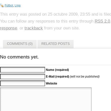
Fútbol
,
Liga
This entry was posted on 25 octubre 2009, 23:55 and is fil
You can follow any responses to this entry through
RSS 2.0
response
, or
trackback
from your own site.
COMMENTS (0)
RELATED POSTS
No comments yet.
Name (required)
E-Mail (required)
(will not be published)
Website