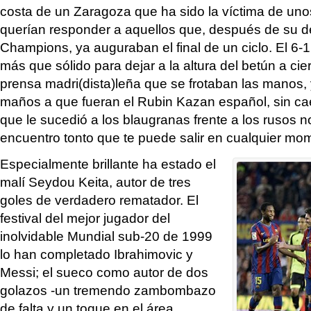
costa de un Zaragoza que ha sido la víctima de un
querían responder a aquellos que, después de su de
Champions, ya auguraban el final de un ciclo. El 6-
más que sólido para dejar a la altura del betún a cie
prensa madri(dista)leña que se frotaban las manos, 
maños a que fueran el Rubin Kazan español, sin cae
que le sucedió a los blaugranas frente a los rusos n
encuentro tonto que te puede salir en cualquier mo
Especialmente brillante ha estado el
malí Seydou Keita, autor de tres
goles de verdadero rematador. El
festival del mejor jugador del
inolvidable Mundial sub-20 de 1999
lo han completado Ibrahimovic y
Messi; el sueco como autor de dos
golazos -un tremendo zambombazo
de falta y un toque en el área