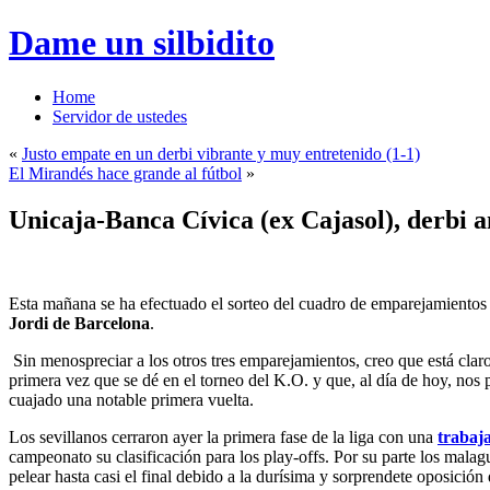
Dame un silbidito
Home
Servidor de ustedes
«
Justo empate en un derbi vibrante y muy entretenido (1-1)
El Mirandés hace grande al fútbol
»
Unicaja-Banca Cívica (ex Cajasol), derbi a
Esta mañana se ha efectuado el sorteo del cuadro de emparejamientos 
Jordi de Barcelona
.
Sin menospreciar a los otros tres emparejamientos, creo que está claro
primera vez que se dé en el torneo del K.O. y que, al día de hoy, nos
cuajado una notable primera vuelta.
Los sevillanos cerraron ayer la primera fase de la liga con una
trabaj
campeonato su clasificación para los play-offs. Por su parte los malag
pelear hasta casi el final debido a la durísima y sorprendete oposición