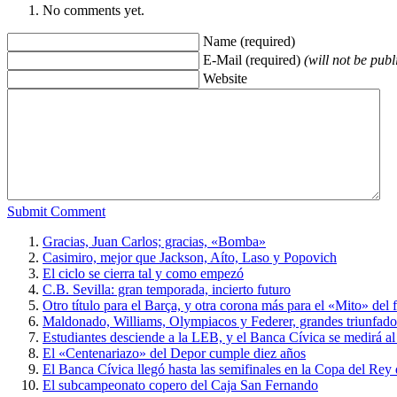
No comments yet.
Name (required)
E-Mail (required)
(will not be publ
Website
Submit Comment
Gracias, Juan Carlos; gracias, «Bomba»
Casimiro, mejor que Jackson, Aíto, Laso y Popovich
El ciclo se cierra tal y como empezó
C.B. Sevilla: gran temporada, incierto futuro
Otro título para el Barça, y otra corona más para el «Mito» del f
Maldonado, Williams, Olympiacos y Federer, grandes triunfador
Estudiantes desciende a la LEB, y el Banca Cívica se medirá a
El «Centenariazo» del Depor cumple diez años
El Banca Cívica llegó hasta las semifinales en la Copa del Rey
El subcampeonato copero del Caja San Fernando