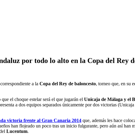
ndaluz por todo lo alto en la Copa del Rey d
correspondiente a la
Copa del Rey de baloncesto
, torneo que, en su 
 que el choque estelar será el que jugarán el
Unicaja de Málaga y el B
 presenta a dos equipos separados únicamente por dos victorias (Unicaja
ada victoria frente al Gran Canaria 2014
que, además les hace coloca
ueños han flojeado un poco tras un inicio fulgurante, pero aún así han m
 del
Lucentum
.