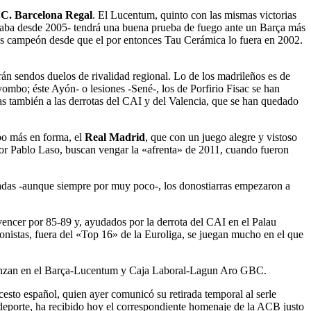
.C. Barcelona Regal
. El Lucentum, quinto con las mismas victorias
putaba desde 2005- tendrá una buena prueba de fuego ante un Barça más
no es campeón desde que el por entonces Tau Cerámica lo fuera en 2002.
 sendos duelos de rivalidad regional. Lo de los madrileños es de
ombo; éste Ayón- o lesiones -Sené-, los de Porfirio Fisac se han
as también a las derrotas del CAI y del Valencia, que se han quedado
ipo más en forma, el
Real Madrid
, que con un juego alegre y vistoso
por Pablo Laso, buscan vengar la «afrenta» de 2011, cuando fueron
nadas -aunque siempre por muy poco-, los donostiarras empezaron a
 vencer por 85-89 y, ayudados por la derrota del CAI en el Palau
onistas, fuera del «Top 16» de la Euroliga, se juegan mucho en el que
e venzan en el Barça-Lucentum y Caja Laboral-Lagun Aro GBC.
ncesto español, quien ayer comunicó su retirada temporal al serle
edeporte, ha recibido hoy el correspondiente homenaje de la ACB justo