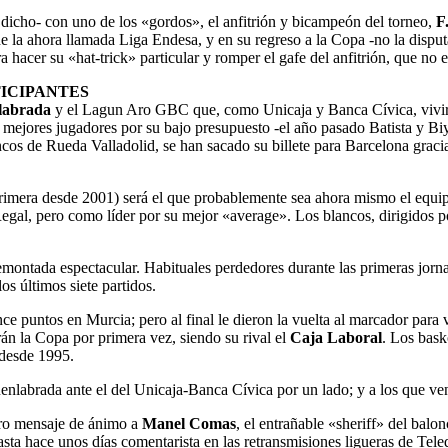
 dicho- con uno de los «gordos», el anfitrión y bicampeón del torneo,
F
de la ahora llamada Liga Endesa, y en su regreso a la Copa -no la dis
ra hacer su «hat-trick» particular y romper el gafe del anfitrión, que 
ICIPANTES
labrada
y el Lagun Aro GBC que, como Unicaja y Banca Cívica, vivirán
s mejores jugadores por su bajo presupuesto -el año pasado Batista y Biy
ncos de Rueda Valladolid, se han sacado su billete para Barcelona graci
, primera desde 2001) será el que probablemente sea ahora mismo el equ
Regal, pero como líder por su mejor «average». Los blancos, dirigidos 
montada espectacular. Habituales perdedores durante las primeras jor
os últimos siete partidos.
ce puntos en Murcia; pero al final le dieron la vuelta al marcador para
rán la Copa por primera vez, siendo su rival el
Caja Laboral
. Los bask
 desde 1995.
Fuenlabrada ante el del Unicaja-Banca Cívica por un lado; y a los qu
ero mensaje de ánimo a
Manel Comas
, el entrañable «sheriff» del balo
sta hace unos días comentarista en las retransmisiones ligueras de Tel