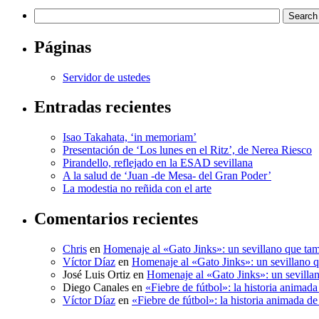
Páginas
Servidor de ustedes
Entradas recientes
Isao Takahata, ‘in memoriam’
Presentación de ‘Los lunes en el Ritz’, de Nerea Riesco
Pirandello, reflejado en la ESAD sevillana
A la salud de ‘Juan -de Mesa- del Gran Poder’
La modestia no reñida con el arte
Comentarios recientes
Chris
en
Homenaje al «Gato Jinks»: un sevillano que tam
Víctor Díaz
en
Homenaje al «Gato Jinks»: un sevillano q
José Luis Ortiz
en
Homenaje al «Gato Jinks»: un sevillan
Diego Canales
en
«Fiebre de fútbol»: la historia anima
Víctor Díaz
en
«Fiebre de fútbol»: la historia animada 