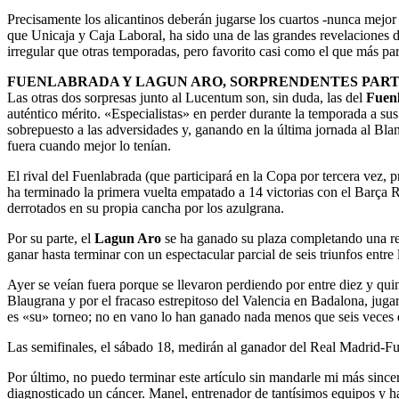
Precisamente los alicantinos deberán jugarse los cuartos -nunca mejor
que Unicaja y Caja Laboral, ha sido una de las grandes revelaciones 
irregular que otras temporadas, pero favorito casi como el que más pa
FUENLABRADA Y LAGUN ARO, SORPRENDENTES PART
Las otras dos sorpresas junto al Lucentum son, sin duda, las del
Fuen
auténtico mérito. «Especialistas» en perder durante la temporada a su
sobrepuesto a las adversidades y, ganando en la última jornada al Bla
fuera cuando mejor lo tenían.
El rival del Fuenlabrada (que participará en la Copa por tercera vez
ha terminado la primera vuelta empatado a 14 victorias con el Barça 
derrotados en su propia cancha por los azulgrana.
Por su parte, el
Lagun Aro
se ha ganado su plaza completando una re
ganar hasta terminar con un espectacular parcial de seis triunfos entre l
Ayer se veían fuera porque se llevaron perdiendo por entre diez y quin
Blaugrana y por el fracaso estrepitoso del Valencia en Badalona, juga
es «su» torneo; no en vano lo han ganado nada menos que seis veces
Las semifinales, el sábado 18, medirán al ganador del Real Madrid-
Por último, no puedo terminar este artículo sin mandarle mi más sinc
diagnosticado un cáncer. Manel, entrenador de tantísimos equipos y ha