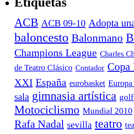
Etiquetas
ACB
Adopta una
ACB 09-10
baloncesto
B
Balonmano
Champions League
Charles Ch
Copa 
de Teatro Clásico
Contador
España
XXI
eurobasket
Europa
gimnasia artística
sala
golf
Motociclismo
Mundial 2010
teatro
Rafa Nadal
sevilla
te