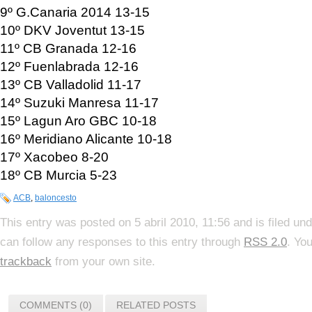
9º G.Canaria 2014 13-15
10º DKV Joventut 13-15
11º CB Granada 12-16
12º Fuenlabrada 12-16
13º CB Valladolid 11-17
14º Suzuki Manresa 11-17
15º Lagun Aro GBC 10-18
16º Meridiano Alicante 10-18
17º Xacobeo 8-20
18º CB Murcia 5-23
ACB
,
baloncesto
This entry was posted on 5 abril 2010, 11:56 and is filed un
can follow any responses to this entry through
RSS 2.0
. Yo
trackback
from your own site.
COMMENTS (0)
RELATED POSTS