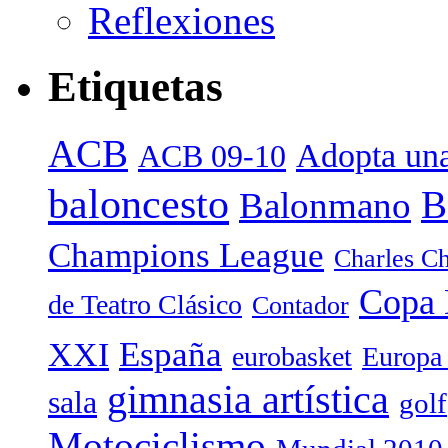
Reflexiones
Etiquetas
ACB
Adopta una
ACB 09-10
baloncesto
B
Balonmano
Champions League
Charles Ch
Copa 
de Teatro Clásico
Contador
España
XXI
eurobasket
Europa
gimnasia artística
sala
golf
Motociclismo