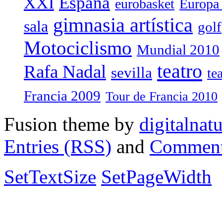
España
XXI
eurobasket
Europa
gimnasia artística
sala
golf
Motociclismo
Mundial 2010
teatro
Rafa Nadal
sevilla
te
Francia 2009
Tour de Francia 2010
Fusion theme by
digitalnat
Entries (RSS)
and
Comment
SetTextSize
SetPageWidth