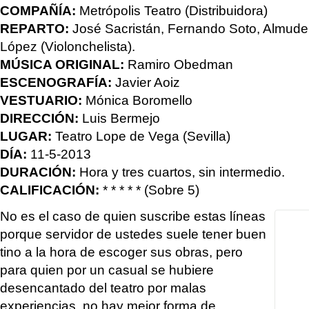
COMPAÑÍA:
Metrópolis Teatro (Distribuidora)
REPARTO:
José Sacristán, Fernando Soto, Almud
López (Violonchelista).
MÚSICA ORIGINAL:
Ramiro Obedman
ESCENOGRAFÍA:
Javier Aoiz
VESTUARIO:
Mónica Boromello
DIRECCIÓN:
Luis Bermejo
LUGAR:
Teatro Lope de Vega (Sevilla)
DÍA:
11-5-2013
DURACIÓN:
Hora y tres cuartos, sin intermedio.
CALIFICACIÓN:
* * * * * (Sobre 5)
No es el caso de quien suscribe estas líneas
porque servidor de ustedes suele tener buen
tino a la hora de escoger sus obras, pero
para quien por un casual se hubiere
desencantado del teatro por malas
experiencias, no hay mejor forma de