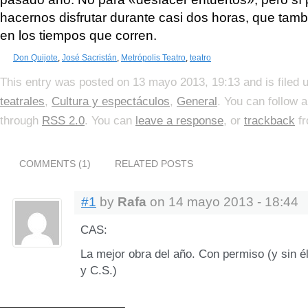
hacernos disfrutar durante casi dos horas, que tam
en los tiempos que corren.
Don Quijote
,
José Sacristán
,
Metrópolis Teatro
,
teatro
This entry was posted on 13 mayo 2013, 19:13 and is filed
teatrales
,
Cultura y espectáculos
,
General
. You can follow 
through
RSS 2.0
. You can
leave a response
, or
trackback
fr
COMMENTS (1)
RELATED POSTS
#1
by
Rafa
on 14 mayo 2013 - 18:44
CAS:
La mejor obra del año. Con permiso (y sin é
y C.S.)