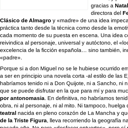
gracias a
Nata
directora del
Fe
Clásico de Almagro
y «madre» de una idea impeca
práctica tanto desde la técnica como desde la emo
cada momento de su puesta en escena. Una idea co
reivindica al personaje, universal y autóctono, el «l
excelencia de la ficción española… sino también, in
«padre».
Porque si a don Miguel no se le hubiese ocurrido e
a ser en principio una novela corta -al estilo de las 
habríamos tenido ni a Don Quijote, ni a Sancho, ni 
que se puede disfrutar en la que para mí y para m
por antonomasia
. En definitiva, no habríamos tenido
obra, ni al personaje, ni al mito. Ni tampoco, huelga 
teatral
nacida en pleno corazón de La Mancha y qu
de la Triste Figura
, lleva recorriendo la geografía n
pasado año. No para «desfacer entuertos», pero sí 