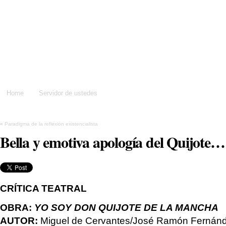
Dame un silbidito
Home
Servidor de ustedes
«
Paradigma de la reflexión existencialista
Bella y emotiva apología del Quijote…
CRÍTICA TEATRAL
OBRA:
YO SOY DON QUIJOTE DE LA MANCHA
AUTOR:
Miguel de Cervantes/José Ramón Fernánd