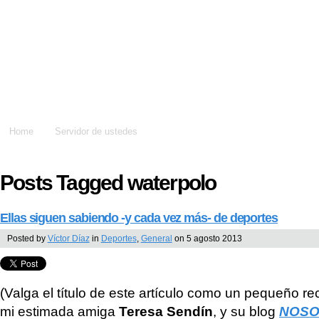
Dame un silbidito
Home
Servidor de ustedes
Posts Tagged waterpolo
Ellas siguen sabiendo -y cada vez más- de deportes
Posted by
Víctor Díaz
in
Deportes
,
General
on 5 agosto 2013
(Valga el título de este artículo como un pequeño 
mi estimada amiga
Teresa Sendín
, y su blog
NOSO