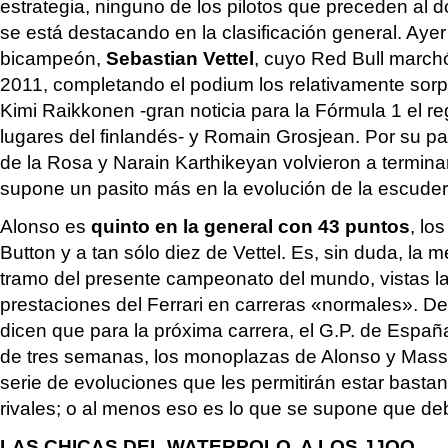
estrategia, ninguno de los pilotos que preceden al 
se está destacando en la clasificación general. Ayer
bicampeón,
Sebastian Vettel
, cuyo Red Bull march
2011, completando el podium los relativamente sor
Kimi Raikkonen -gran noticia para la Fórmula 1 el re
lugares del finlandés- y Romain Grosjean. Por su p
de la Rosa y Narain Karthikeyan volvieron a terminar
supone un pasito más en la evolución de la escuder
Alonso es
quinto en la general con 43 puntos
, lo
Button y a tan sólo diez de Vettel. Es, sin duda, la me
tramo del presente campeonato del mundo, vistas la
prestaciones del Ferrari en carreras «normales». D
dicen que para la próxima carrera, el G.P. de Espa
de tres semanas, los monoplazas de Alonso y Mass
serie de evoluciones que les permitirán estar basta
rivales; o al menos eso es lo que se supone que debe
LAS CHICAS DEL WATERPOLO, A LOS JJOO