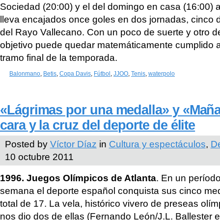
Sociedad (20:00) y el del domingo en casa (16:00)
lleva encajados once goles en dos jornadas, cinco d
del Rayo Vallecano. Con un poco de suerte y otro d
objetivo puede quedar matemáticamente cumplido ant
tramo final de la temporada.
Balonmano
,
Betis
,
Copa Davis
,
Fútbol
,
JJOO
,
Tenis
,
waterpolo
«Lágrimas por una medalla» y «Mañan
cara y la cruz del deporte de élite
Posted by
Víctor Díaz
in
Cultura y espectáculos
,
D
10 octubre 2011
1996. Juegos Olímpicos de Atlanta
. En un perío
semana el deporte español conquista sus cinco med
total de 17. La vela, histórico vivero de preseas ol
nos dio dos de ellas (Fernando León/J.L. Ballester