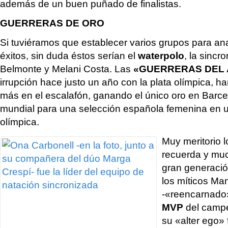
además de un buen puñado de finalistas.
GUERRERAS DE ORO
Si tuviéramos que establecer varios grupos para ana
éxitos, sin duda éstos serían el
waterpolo
, la sincr
Belmonte y Melani Costa. Las
«GUERRERAS DEL
irrupción hace justo un año con la plata olímpica, 
más en el escalafón, ganando el único oro en Barcelo
mundial para una selección española femenina en 
olímpica.
Muy meritorio l
recuerda y much
gran generació
los míticos Man
-«reencarnado
MVP
del campe
su «alter ego»