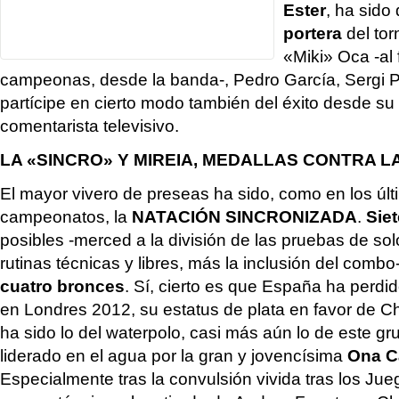
Ester
, ha sid
portera
del tor
«Miki» Oca -al 
campeonas, desde la banda-, Pedro García, Sergi Pe
partícipe en cierto modo también del éxito desde su
comentarista televisivo.
LA «SINCRO» Y MIREIA, MEDALLAS CONTRA 
El mayor vivero de preseas ha sido, como en los úl
campeonatos, la
NATACIÓN SINCRONIZADA
.
Siet
posibles -merced a la división de las pruebas de so
rutinas técnicas y libres, más la inclusión del combo
cuatro bronces
. Sí, cierto es que España ha perdid
en Londres 2012, su estatus de plata en favor de Chi
ha sido lo del waterpolo, casi más aún lo de este g
liderado en el agua por la gran y jovencísima
Ona C
Especialmente tras la convulsión vivida tras los Jueg