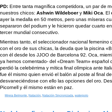
PD:
Entre tanta magnífica competidora, un par de 
nuestros chicos:
Ashwin Wildeboer
y
Miki Oca
. El
ayer la medalla en 50 metros, pero unas míseras cu
separaron del podium y le hicieron quedar cuarto e
tercer mundial consecutivo.
Mientras tanto, el seleccionador nacional femenino 
con el oro de sus chicas, la deuda que la piscina «B
con él desde los JJOO de Barcelona 92. Oca, mie
ya hemos comentado- del «Dream Team» español de
perdió la celebérrima y mítica final olímpica ante It
fue él mismo quien envió el balón al poste al final de
desvaneciéndose con ello las opciones del oro. Desd
Picornell y él mismo están en paz.
Mireia Belmonte
,
Natación
,
Natación Sincronizada
,
waterpolo