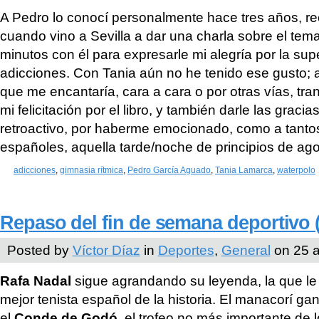
A Pedro lo conocí personalmente hace tres años, reci
cuando vino a Sevilla a dar una charla sobre el tem
minutos con él para expresarle mi alegría por la su
adicciones. Con Tania aún no he tenido ese gusto; 
que me encantaría, cara a cara o por otras vías, tra
mi felicitación por el libro, y también darle las gracia
retroactivo, por haberme emocionado, como a tantos
españoles, aquella tarde/noche de principios de ago
adicciones
,
gimnasia rítmica
,
Pedro García Aguado
,
Tania Lamarca
,
waterpolo
Repaso del fin de semana deportivo (
Posted by
Víctor Díaz
in
Deportes
,
General
on 25 a
Rafa Nadal
sigue agrandando su leyenda, la que le 
mejor tenista español de la historia. El manacorí ga
el
Conde de Godó
, el trofeo no más importante de