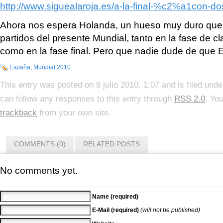
http://www.siguealaroja.es/a-la-final-%c2%a1con-do
Ahora nos espera Holanda, un hueso muy duro que
partidos del presente Mundial, tanto en la fase de c
como en la fase final. Pero que nadie dude de que E
España
,
Mundial 2010
This entry was posted on 8 julio 2010, 1:07 and is filed und
can follow any responses to this entry through
RSS 2.0
. Yo
trackback
from your own site.
COMMENTS (0)
RELATED POSTS
No comments yet.
Name (required)
E-Mail (required)
(will not be published)