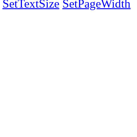
SetTextSize
SetPageWidth