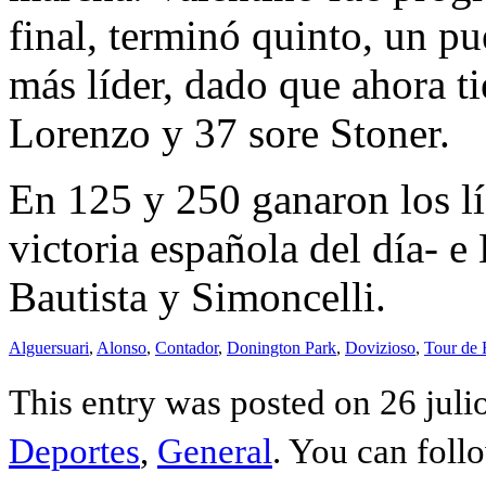
final, terminó quinto, un pu
más líder, dado que ahora t
Lorenzo y 37 sore Stoner.
En 125 y 250 ganaron los lí
victoria española del día- 
Bautista y Simoncelli.
Alguersuari
,
Alonso
,
Contador
,
Donington Park
,
Dovizioso
,
Tour de 
This entry was posted on 26 juli
Deportes
,
General
. You can foll