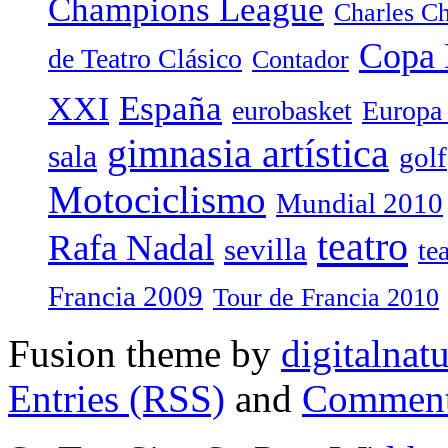
Champions League
Charles Ch
Copa 
de Teatro Clásico
Contador
España
XXI
eurobasket
Europa
gimnasia artística
sala
golf
Motociclismo
Mundial 2010
teatro
Rafa Nadal
sevilla
te
Francia 2009
Tour de Francia 2010
Fusion theme by
digitalnat
Entries (RSS)
and
Comment