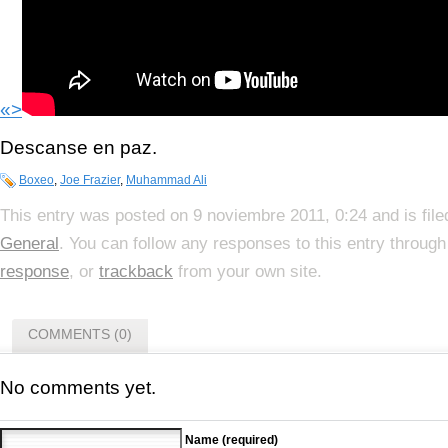
«>
Descanse en paz.
Boxeo
,
Joe Frazier
,
Muhammad Ali
This entry was posted on 9 noviembre 2011, 0:24 and is fil
General
. You can follow any responses to this entry throug
response
, or
trackback
from your own site.
COMMENTS (0)
No comments yet.
Name (required)