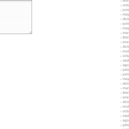
feb
oct
jun
may
dic
jun
may
mar
feb
ene
dic
nov
oct
sep
ago
juli
jun
may
abri
mar
feb
ene
dic
nov
oct
sep
ago
juli