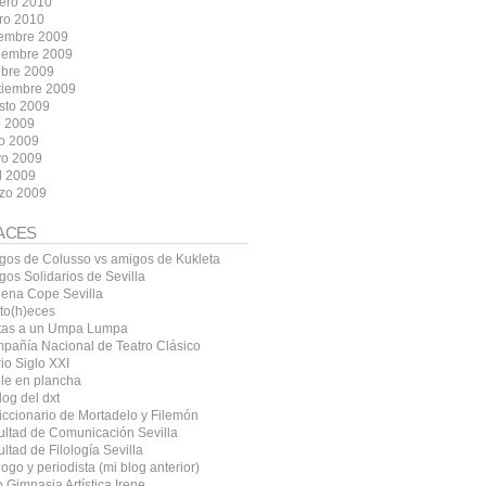
rero 2010
ro 2010
iembre 2009
iembre 2009
ubre 2009
tiembre 2009
sto 2009
o 2009
io 2009
o 2009
l 2009
zo 2009
ACES
gos de Colusso vs amigos de Kukleta
gos Solidarios de Sevilla
ena Cope Sevilla
ito(h)eces
tas a un Umpa Lumpa
pañía Nacional de Teatro Clásico
io Siglo XXI
le en plancha
log del dxt
diccionario de Mortadelo y Filemón
ultad de Comunicación Sevilla
ltad de Filología Sevilla
logo y periodista (mi blog anterior)
 Gimnasia Artística Irene