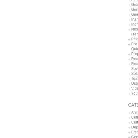
Gea
Gen
Gim
Mar
Mor
Nos
(Te
Pel
Por 
Qui
Púr
Rea
Rea
Sevi
Sott
Tea
Uste
Vide
You
CAT
Ani
Crít
Cul
Dep
Efe
Gen