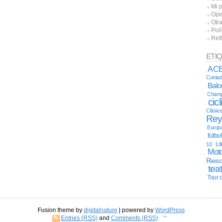
Mi 
Opi
Otr
Polí
Ref
ETI
AC
Contad
Bal
Champ
cic
Clásic
Re
Europ
fútbo
Li
10
Moto
Ries
tea
Tour 
Fusion theme by
digitalnature
| powered by
WordPress
Entries (RSS)
and
Comments (RSS)
^