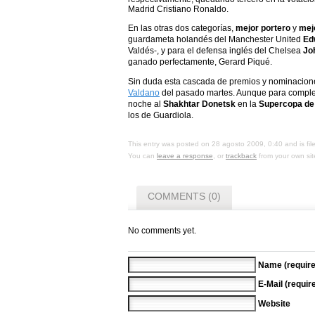
Madrid Cristiano Ronaldo.
En las otras dos categorías,
mejor portero
y
mej
guardameta holandés del Manchester United
Ed
Valdés-, y para el defensa inglés del Chelsea
Jo
ganado perfectamente, Gerard Piqué.
Sin duda esta cascada de premios y nominacione
Valdano
del pasado martes. Aunque para complet
noche al
Shakhtar Donetsk
en la
Supercopa de
los de Guardiola.
This entry was posted on 28 agosto 2009, 0:40 and is fi
You can
leave a response
, or
trackback
from your own sit
COMMENTS (0)
No comments yet.
Name (require
E-Mail (requir
Website