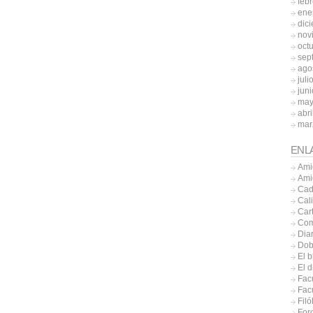
feb
ene
dic
nov
oct
sep
ago
juli
jun
may
abri
mar
ENL
Ami
Ami
Cad
Cal
Car
Com
Diar
Dob
El b
El 
Fac
Facu
Filó
Foro