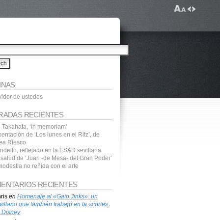
INAS
vidor de ustedes
RADAS RECIENTES
o Takahata, ‘in memoriam’
entación de ‘Los lunes en el Ritz’, de
ea Riesco
ndello, reflejado en la ESAD sevillana
a salud de ‘Juan -de Mesa- del Gran Poder’
modestia no reñida con el arte
ENTARIOS RECIENTES
ris
en
Homenaje al «Gato Jinks»: un
villano que también trabajó en la «corte»
 Disney