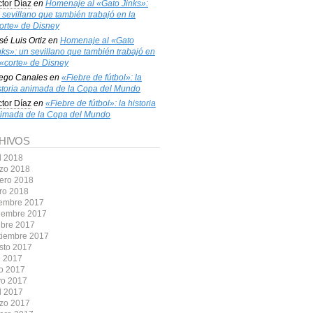
ctor Díaz
en
Homenaje al «Gato Jinks»:
 sevillano que también trabajó en la
orte» de Disney
sé Luis Ortiz
en
Homenaje al «Gato
nks»: un sevillano que también trabajó en
 «corte» de Disney
ego Canales
en
«Fiebre de fútbol»: la
storia animada de la Copa del Mundo
ctor Díaz
en
«Fiebre de fútbol»: la historia
imada de la Copa del Mundo
HIVOS
l 2018
zo 2018
rero 2018
ro 2018
iembre 2017
iembre 2017
ubre 2017
tiembre 2017
sto 2017
o 2017
io 2017
o 2017
l 2017
zo 2017