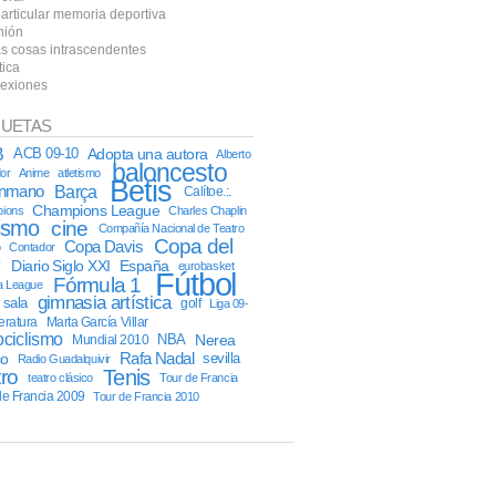
particular memoria deportiva
nión
as cosas intrascendentes
tica
lexiones
QUETAS
B
ACB 09-10
Adopta una autora
Alberto
baloncesto
or
Anime
atletismo
Betis
onmano
Barça
Calítoe.:.
Champions League
ions
Charles Chaplin
lismo
cine
Compañía Nacional de Teatro
Copa del
Copa Davis
o
Contador
y
Diario Siglo XXI
España
eurobasket
Fútbol
Fórmula 1
a League
gimnasia artística
l sala
golf
Liga 09-
teratura
Marta García Villar
ciclismo
NBA
Nerea
Mundial 2010
Rafa Nadal
co
sevilla
Radio Guadalquivir
tro
Tenis
teatro clásico
Tour de Francia
de Francia 2009
Tour de Francia 2010