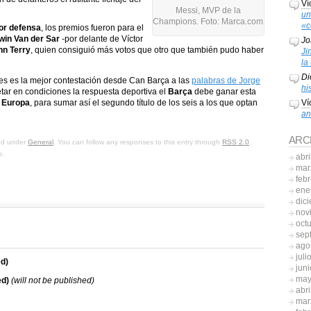
Ví
Messi, MVP de la
un
Champions. Foto: Marca.com
«c
or defensa
, los premios fueron para el
win Van der Sar
-por delante de Víctor
Jo
hn Terry
, quien consiguió más votos que otro que también pudo haber
Ji
la
Di
s es la mejor contestación desde Can Barça a las
palabras de Jorge
hi
ar en condiciones la respuesta deportiva el
Barça
debe ganar esta
Ví
 Europa
, para sumar así el segundo título de los seis a los que optan
an
ARC
led under
General
. You can follow any responses to this entry through
RSS 2.0
.
e.
abri
mar
feb
ene
dic
nov
oct
sep
ago
juli
d)
jun
may
ed)
(will not be published)
abri
mar