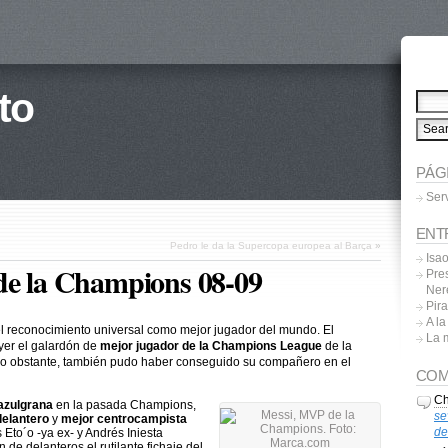
to
PÁG
Ser
ENT
Pedro le da la Supercopa europea al Barça
»
Isa
de la Champions 08-09
Pres
Ner
Pira
A l
el reconocimiento universal como mejor jugador del mundo. El
La 
ayer el galardón de
mejor jugador de la Champions League
de la
no obstante, también pudo haber conseguido su compañero en el
COM
Ch
azulgrana
en la pasada Champions,
se
delantero
y
mejor centrocampista
de
Eto´o -ya ex- y Andrés Iniesta
de delanteros el rutilante fichaje del