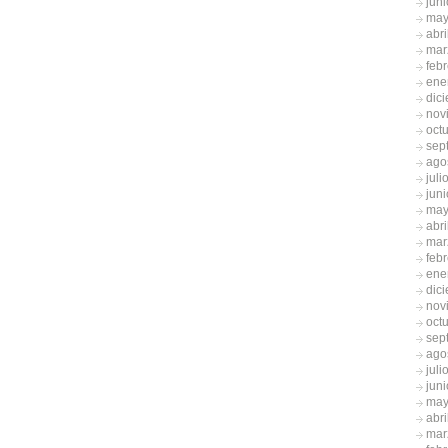
jun
may
abri
mar
feb
ene
dic
nov
oct
sep
ago
juli
jun
may
abri
mar
feb
ene
dic
nov
oct
sep
ago
juli
jun
may
abri
mar