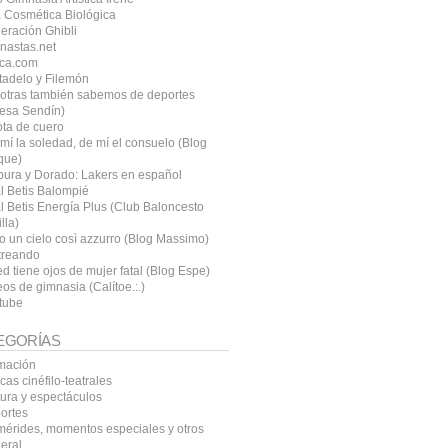
 Cosmética Biológica
eración Ghibli
nastas.net
ca.com
tadelo y Filemón
otras también sabemos de deportes
resa Sendín)
ota de cuero
mí la soledad, de mí el consuelo (Blog
que)
pura y Dorado: Lakers en español
l Betis Balompié
l Betis Energía Plus (Club Baloncesto
lla)
o un cielo così azzurro (Blog Massimo)
treando
d tiene ojos de mujer fatal (Blog Espe)
os de gimnasia (Calítoe.:.)
tube
EGORÍAS
mación
icas cinéfilo-teatrales
tura y espectáculos
ortes
mérides, momentos especiales y otros
eral