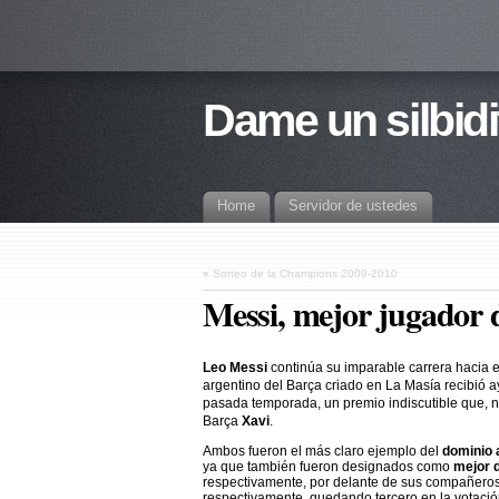
Dame un silbidi
Home
Servidor de ustedes
«
Sorteo de la Champions 2009-2010
Messi, mejor jugador 
Leo Messi
continúa su imparable carrera hacia 
argentino del Barça criado en La Masía recibió 
pasada temporada, un premio indiscutible que, 
Barça
Xavi
.
Ambos fueron el más claro ejemplo del
dominio 
ya que también fueron designados como
mejor 
respectivamente, por delante de sus compañeros 
respectivamente, quedando tercero en la votación 