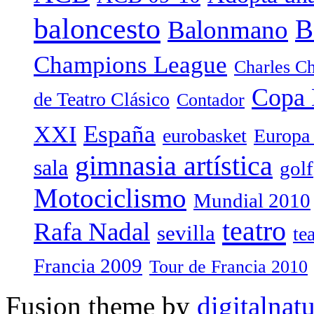
baloncesto
B
Balonmano
Champions League
Charles Ch
Copa 
de Teatro Clásico
Contador
España
XXI
eurobasket
Europa
gimnasia artística
sala
golf
Motociclismo
Mundial 2010
teatro
Rafa Nadal
sevilla
te
Francia 2009
Tour de Francia 2010
Fusion theme by
digitalnat