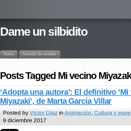
Dame un silbidito
Home
Servidor de ustedes
Posts Tagged Mi vecino Miyazak
‘Adopta una autora’: El definitivo ‘Mi
Miyazaki’, de Marta García Villar
Posted by
Víctor Díaz
in
Animación
,
Cultura y espe
9 diciembre 2017