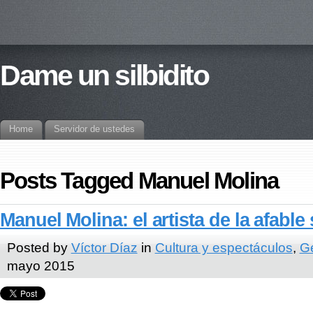
Dame un silbidito
Home
Servidor de ustedes
Posts Tagged Manuel Molina
Manuel Molina: el artista de la afable
Posted by
Víctor Díaz
in
Cultura y espectáculos
,
G
mayo 2015