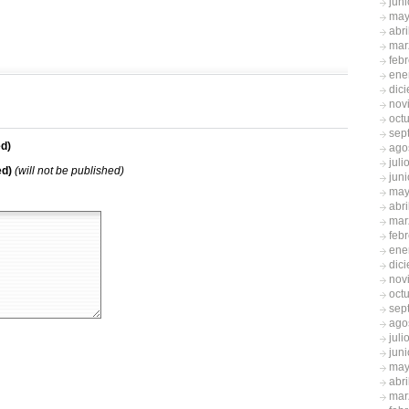
jun
may
abri
mar
feb
ene
dic
nov
oct
sep
d)
ago
juli
ed)
(will not be published)
jun
may
abri
mar
feb
ene
dic
nov
oct
sep
ago
juli
jun
may
abri
mar