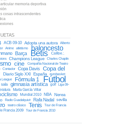
particular memoria deportiva
nión
as cosas intrascendentes
tica
lexiones
QUETAS
B
ACB 09-10
Adopta una autora
Alberto
baloncesto
or
Anime
atletismo
Betis
onmano
Barça
Calítoe.:.
Champions League
ions
Charles Chaplin
lismo
cine
Compañía Nacional de Teatro
Copa del
Copa Davis
o
Contador
y
Diario Siglo XXI
España
eurobasket
Fútbol
Fórmula 1
a League
gimnasia artística
l sala
golf
Liga 09-
teratura
Marta García Villar
ciclismo
NBA
Nerea
Mundial 2010
Rafa Nadal
co
sevilla
Radio Guadalquivir
tro
Tenis
teatro clásico
Tour de Francia
de Francia 2009
Tour de Francia 2010