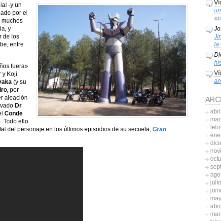
Ví
ial -y un
un
ado por el
«c
n muchos
Jo
ia, y
Ji
r de los
la
be, entre
Di
hi
ños fuera»
Ví
 y Koji
an
yaka
(y su
iro
, por
er aleación
ARC
alvado
Dr
abri
el
Conde
mar
. Todo ello
feb
unfal del personaje en los últimos episodios de su secuela,
Gran
ene
dic
nov
oct
sep
ago
juli
jun
may
abri
mar