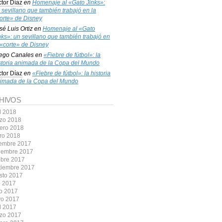
ctor Díaz
en
Homenaje al «Gato Jinks»:
 sevillano que también trabajó en la
orte» de Disney
sé Luis Ortiz
en
Homenaje al «Gato
nks»: un sevillano que también trabajó en
 «corte» de Disney
ego Canales
en
«Fiebre de fútbol»: la
storia animada de la Copa del Mundo
ctor Díaz
en
«Fiebre de fútbol»: la historia
imada de la Copa del Mundo
HIVOS
l 2018
zo 2018
rero 2018
ro 2018
iembre 2017
iembre 2017
ubre 2017
tiembre 2017
sto 2017
o 2017
io 2017
o 2017
l 2017
zo 2017