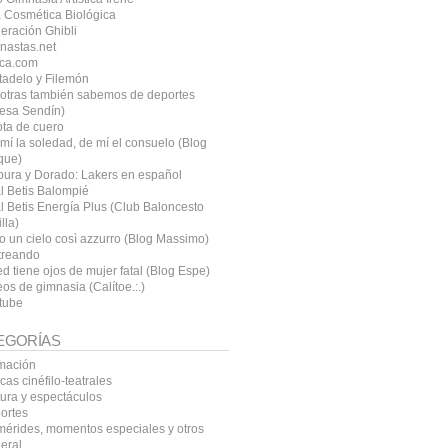
 Cosmética Biológica
eración Ghibli
nastas.net
ca.com
tadelo y Filemón
otras también sabemos de deportes
resa Sendín)
ota de cuero
mí la soledad, de mí el consuelo (Blog
que)
pura y Dorado: Lakers en español
l Betis Balompié
l Betis Energía Plus (Club Baloncesto
lla)
o un cielo così azzurro (Blog Massimo)
treando
d tiene ojos de mujer fatal (Blog Espe)
os de gimnasia (Calítoe.:.)
tube
EGORÍAS
mación
icas cinéfilo-teatrales
tura y espectáculos
ortes
mérides, momentos especiales y otros
eral