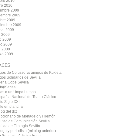
rero 2010
ro 2010
iembre 2009
iembre 2009
ubre 2009
tiembre 2009
sto 2009
o 2009
io 2009
o 2009
l 2009
zo 2009
ACES
gos de Colusso vs amigos de Kukleta
gos Solidarios de Sevilla
ena Cope Sevilla
ito(h)eces
tas a un Umpa Lumpa
pañía Nacional de Teatro Clásico
io Siglo XXI
le en plancha
log del dxt
diccionario de Mortadelo y Filemón
ultad de Comunicación Sevilla
ltad de Filología Sevilla
logo y periodista (mi blog anterior)
 Gimnasia Artística Irene