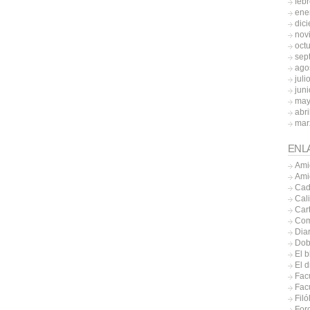
feb
ene
dic
nov
oct
sep
ago
juli
jun
may
abri
mar
ENL
Ami
Ami
Cad
Cal
Car
Com
Diar
Dob
El b
El 
Fac
Facu
Filó
Foro