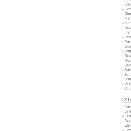
Gea
Gen
Gim
Mar
Mor
Nos
(Te
Pel
Por 
Qui
Púr
Rea
Rea
Sevi
Sott
Tea
Uste
Vide
You
CAT
Ani
Crít
Cul
Dep
Efe
Gen