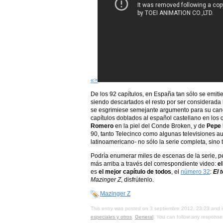
«>
De los 92 capítulos, en España tan sólo se emit
siendo descartados el resto por ser considerada 
se esgrimiese semejante argumento para su canc
capítulos doblados al español castellano en los 
Romero
en la piel del Conde Broken, y de
Pepe 
90, tanto Telecinco como algunas televisiones au
latinoamericano- no sólo la serie completa, sino
Podría enumerar miles de escenas de la serie, pe
más arriba a través del correspondiente video:
e
es
el mejor capítulo de todos
, el
número 32
:
El 
Mazinger Z
, disfrútenlo.
Mazinger Z
This entry was posted on 3 septiembre 2012, 23:23 and i
especiales y otros
,
General
. You can follow any response