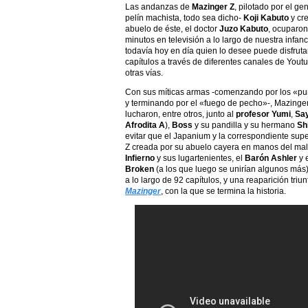
Las andanzas de
Mazinger Z
, pilotado por el gen
pelín machista, todo sea dicho-
Koji Kabuto
y cre
abuelo de éste, el doctor
Juzo Kabuto
, ocuparo
minutos en televisión a lo largo de nuestra infanc
todavía hoy en día quien lo desee puede disfruta
capítulos a través de diferentes canales de Youtu
otras vías.
Con sus míticas armas -comenzando por los «pu
y terminando por el «fuego de pecho»-, Mazinger
lucharon, entre otros, junto al
profesor Yumi
,
Sa
Afrodita A
),
Boss
y su pandilla y su hermano
Sh
evitar que el Japanium y la correspondiente sup
Z creada por su abuelo cayera en manos del m
Infierno
y sus lugartenientes, el
Barón Ashler
y 
Broken
(a los que luego se unirían algunos más)
a lo largo de 92 capítulos, y una reaparición tri
Mazinger
, con la que se termina la historia.