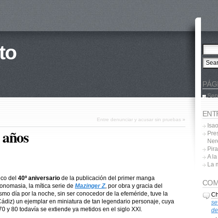
to
PÁG
Ser
ENT
Entre denunciar y acusar sin pruebas
»
Isa
 años
Pres
Ner
Pira
A l
La 
eco del
40º aniversario
de la publicación del primer manga
COM
tonomasia, la mítica serie de
Mazinger Z
, por obra y gracia del
smo día por la noche, sin ser conocedor de la efeméride, tuve la
Ch
Cádiz) un ejemplar en miniatura de tan legendario personaje, cuya
se
 y 80 todavía se extiende ya metidos en el siglo XXI.
de