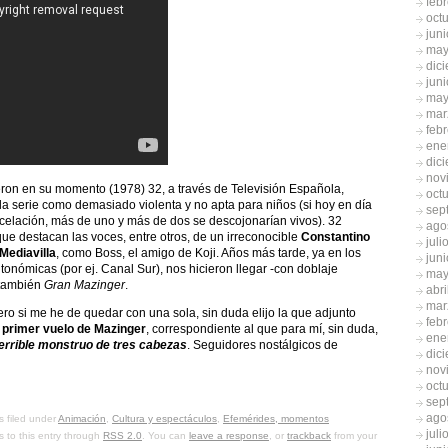
feb
oct
jun
may
dic
jun
may
mar
feb
ene
dic
nov
ieron en su momento (1978) 32, a través de Televisión Española,
oct
la serie como demasiado violenta y no apta para niños (si hoy en día
sep
elación, más de uno y más de dos se descojonarían vivos). 32
ago
que destacan las voces, entre otros, de un irreconocible
Constantino
juli
Mediavilla
, como Boss, el amigo de Koji. Años más tarde, ya en los
jun
tonómicas (por ej. Canal Sur), nos hicieron llegar -con doblaje
may
 también
Gran Mazinger
.
abri
mar
ro si me he de quedar con una sola, sin duda elijo la que adjunto
feb
l primer vuelo de Mazinger
, correspondiente al que para mí, sin duda,
ene
terrible monstruo de tres cabezas
. Seguidores nostálgicos de
dic
nov
oct
sep
ago
s filed under
Animación
,
Cultura y espectáculos
,
Efemérides, momentos
juli
s to this entry through
RSS 2.0
. You can
leave a response
, or
trackback
from your