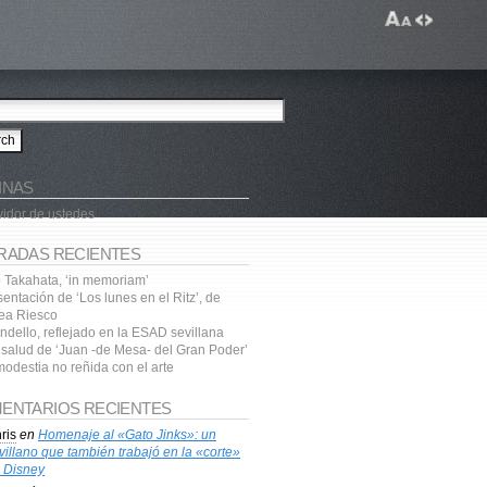
INAS
vidor de ustedes
RADAS RECIENTES
o Takahata, ‘in memoriam’
entación de ‘Los lunes en el Ritz’, de
ea Riesco
ndello, reflejado en la ESAD sevillana
a salud de ‘Juan -de Mesa- del Gran Poder’
modestia no reñida con el arte
ENTARIOS RECIENTES
ris
en
Homenaje al «Gato Jinks»: un
villano que también trabajó en la «corte»
 Disney