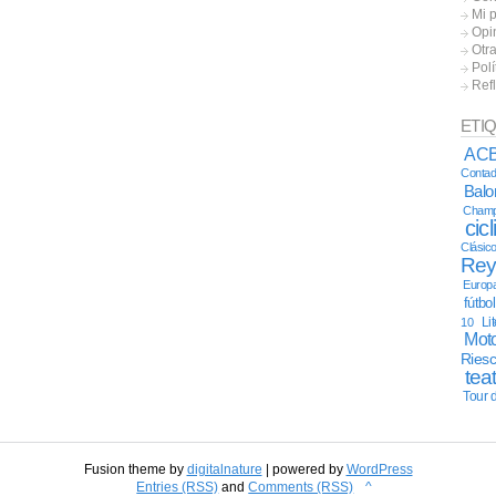
Mi 
Opi
Otr
Polí
Ref
ETI
AC
Contad
Bal
Champ
cic
Clásic
Re
Europ
fútbo
Li
10
Moto
Ries
tea
Tour 
Fusion theme by
digitalnature
| powered by
WordPress
Entries (RSS)
and
Comments (RSS)
^