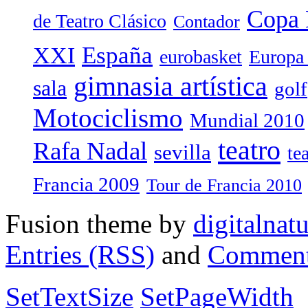
Copa 
de Teatro Clásico
Contador
España
XXI
eurobasket
Europa
gimnasia artística
sala
golf
Motociclismo
Mundial 2010
teatro
Rafa Nadal
sevilla
te
Francia 2009
Tour de Francia 2010
Fusion theme by
digitalnat
Entries (RSS)
and
Comment
SetTextSize
SetPageWidth