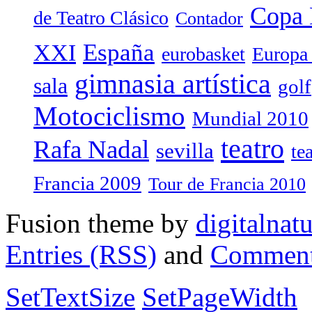
Copa 
de Teatro Clásico
Contador
España
XXI
eurobasket
Europa
gimnasia artística
sala
golf
Motociclismo
Mundial 2010
teatro
Rafa Nadal
sevilla
te
Francia 2009
Tour de Francia 2010
Fusion theme by
digitalnat
Entries (RSS)
and
Comment
SetTextSize
SetPageWidth