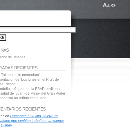
INAS
vidor de ustedes
RADAS RECIENTES
o Takahata, ‘in memoriam’
entación de ‘Los lunes en el Ritz’, de
ea Riesco
ndello, reflejado en la ESAD sevillana
a salud de ‘Juan -de Mesa- del Gran Poder’
modestia no reñida con el arte
ENTARIOS RECIENTES
ris
en
Homenaje al «Gato Jinks»: un
villano que también trabajó en la «corte»
 Disney