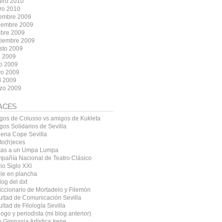
rero 2010
ro 2010
iembre 2009
iembre 2009
ubre 2009
tiembre 2009
sto 2009
o 2009
io 2009
o 2009
l 2009
zo 2009
ACES
gos de Colusso vs amigos de Kukleta
gos Solidarios de Sevilla
ena Cope Sevilla
ito(h)eces
tas a un Umpa Lumpa
pañía Nacional de Teatro Clásico
io Siglo XXI
le en plancha
log del dxt
diccionario de Mortadelo y Filemón
ultad de Comunicación Sevilla
ltad de Filología Sevilla
logo y periodista (mi blog anterior)
 Gimnasia Artística Irene