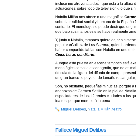
incluso me atrevería a decir que está a la altura
actuaciones, sobre todo de televisión-, lo que si
Natalia Millán nos ofrece a una magnífica
Carmen
sobre la realidad social y humana de la España 
contrario. El monólogo se puede decir que engan
que bajo sus manos éste se hace realmente amen
Y, junto a Natalia, tampoco quiero dejar sin menc
popular «Guille» de
Los Serrano
, quien bordean
haber compartido tablas con Natalia en uno de lo
Cinco horas con Mario
.
Aunque esta puesta en escena tampoco está exen
monológica como la escenografía, que no es mal
ridícula de la figura del difunto de cuerpo presen
un gran banco -o poyete- de tamaño rectangular, 
Son, no obstante, pequeñas minucias, porque a lo
andanzas de Carmen Sotillo en la piel de Natalia
espectadores de las diferentes ciudades a las que
teatros, porque merecerá la pena.
Miguel Delibes
,
Natalia Millán
,
teatro
Fallece Miguel Delibes