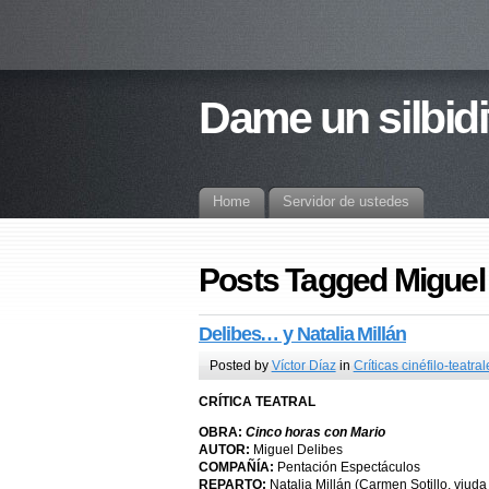
Dame un silbidi
Home
Servidor de ustedes
Posts Tagged Miguel
Delibes… y Natalia Millán
Posted by
Víctor Díaz
in
Críticas cinéfilo-teatral
CRÍTICA TEATRAL
OBRA:
Cinco horas con Mario
AUTOR:
Miguel Delibes
COMPAÑÍA:
Pentación Espectáculos
REPARTO:
Natalia Millán (Carmen Sotillo, viuda