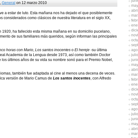
jun
,
General
on 12 marzo 2010
may
abri
lve a estar de luto. Esta mañana nos ha dejado el que posiblemente
mar
los considerados como clásicos de nuestra literatura en el siglo XX,
feb
ene
dic
en 1920, ha fallecido esta misma mañana en su domicilio pucelano,
nov
ento de sus familiares más queridos, según informan las principales
oct
sep
ago
nco horas con Mario
,
Los santos inocentes
o
El hereje
-su última
juli
Real Academia de la Lengua desde 1973, así como también Doctor
jun
 los últimos años de su vida su nombre sonó para el Premio Nobel,
may
abri
diomas, también fue adaptada al cine al menos una decena de veces.
mar
fica versión de Mario Camus de
Los santos inocentes
, con Alfredo
feb
ene
dic
nov
oct
sep
ago
juli
jun
may
abri
mar