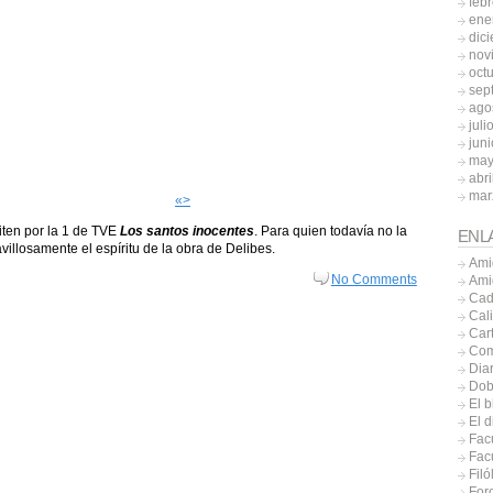
feb
ene
dic
nov
oct
sep
ago
juli
jun
may
abri
mar
«>
ten por la 1 de TVE
Los santos inocentes
. Para quien todavía no la
ENL
villosamente el espíritu de la obra de Delibes.
Ami
No Comments
Ami
Cad
Cal
Car
Com
Diar
Dob
El b
El 
Fac
Facu
Filó
Foro