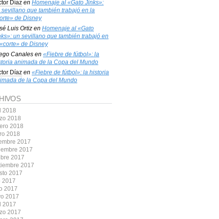
ctor Díaz
en
Homenaje al «Gato Jinks»:
 sevillano que también trabajó en la
orte» de Disney
sé Luis Ortiz
en
Homenaje al «Gato
nks»: un sevillano que también trabajó en
 «corte» de Disney
ego Canales
en
«Fiebre de fútbol»: la
storia animada de la Copa del Mundo
ctor Díaz
en
«Fiebre de fútbol»: la historia
imada de la Copa del Mundo
HIVOS
l 2018
zo 2018
rero 2018
ro 2018
iembre 2017
iembre 2017
ubre 2017
tiembre 2017
sto 2017
o 2017
io 2017
o 2017
l 2017
zo 2017