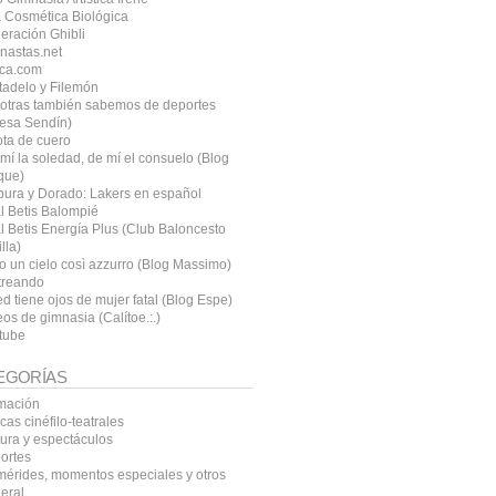
 Cosmética Biológica
eración Ghibli
nastas.net
ca.com
tadelo y Filemón
otras también sabemos de deportes
resa Sendín)
ota de cuero
mí la soledad, de mí el consuelo (Blog
que)
pura y Dorado: Lakers en español
l Betis Balompié
l Betis Energía Plus (Club Baloncesto
lla)
o un cielo così azzurro (Blog Massimo)
treando
d tiene ojos de mujer fatal (Blog Espe)
os de gimnasia (Calítoe.:.)
tube
EGORÍAS
mación
icas cinéfilo-teatrales
tura y espectáculos
ortes
mérides, momentos especiales y otros
eral