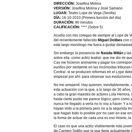
DIRECCIÓN:
Josefina Molina
VERSIÓN:
Josefina Molina y José Samano
LUGAR:
Teatro Lope de Vega (Sevilla)
DÍA:
16-10-2010 (Primera función del día)
DURACIÓN:
90 minutos
CALIFICACIÓN:
**** (Sobre 5)
Acudía con mis colegas de siempre al Lope de Veg
del recientemente fallecido
Miguel Delibes
con c
este largo monólogo me fuera a gustar demasiad
Sin embargo la presencia de
Natalia Millán
y las
sobre ella -como actriz teatral- que me dio mi q
Cas me hicieron animarme y pagar los correspo
eurillos por sentarme en las incómodas tribunas
Central -si se producen reformas en el Lope deb
empezar por ahí- para observar sus evoluciones.
No me arrepentí. Hay quienes, inevitablemente,
esta actuación con la que, a lo largo de 30 años,
a cabo la gran maestra de actores Lola Herrera, 
hasta cierto punto me parece lógico; pero como 
nunca he llegado a verla no lo voy a hacer. Y a l
hayan visto a la primera pero no a la segunda le
que hagan todo lo posible por no caer en ese err
la forma de actuar de cada una es eso mismo, la
El caso es que una actriz visiblemente más jove
de Carmen Sotillo que la que tiene actualmente L