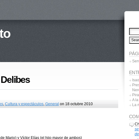
to
PÁG
Ser
ENT
 Delibes
Isa
Pres
Ner
Pira
A l
es
,
Cultura y espectáculos
,
General
on 18 octubre 2010
La 
COM
Ch
se
de
 de Mario) y Víctor Elías (el hijo mayor de ambos)