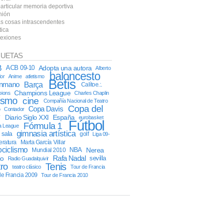
particular memoria deportiva
nión
as cosas intrascendentes
tica
lexiones
QUETAS
B
ACB 09-10
Adopta una autora
Alberto
baloncesto
or
Anime
atletismo
Betis
onmano
Barça
Calítoe.:.
Champions League
ions
Charles Chaplin
lismo
cine
Compañía Nacional de Teatro
Copa del
Copa Davis
o
Contador
y
Diario Siglo XXI
España
eurobasket
Fútbol
Fórmula 1
a League
gimnasia artística
l sala
golf
Liga 09-
teratura
Marta García Villar
ciclismo
NBA
Nerea
Mundial 2010
Rafa Nadal
co
sevilla
Radio Guadalquivir
tro
Tenis
teatro clásico
Tour de Francia
de Francia 2009
Tour de Francia 2010