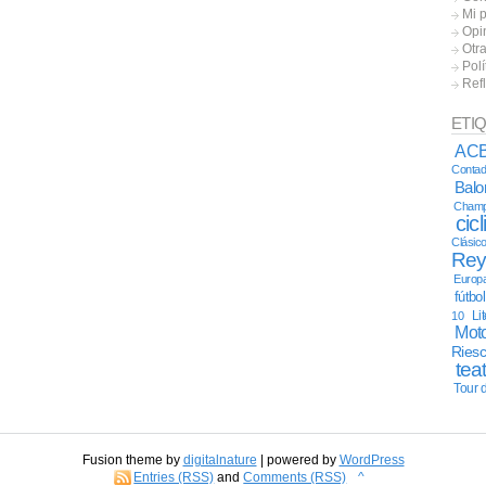
Mi 
Opi
Otr
Polí
Ref
ETI
AC
Contad
Bal
Champ
cic
Clásic
Re
Europ
fútbo
Li
10
Moto
Ries
tea
Tour 
Fusion theme by
digitalnature
| powered by
WordPress
Entries (RSS)
and
Comments (RSS)
^