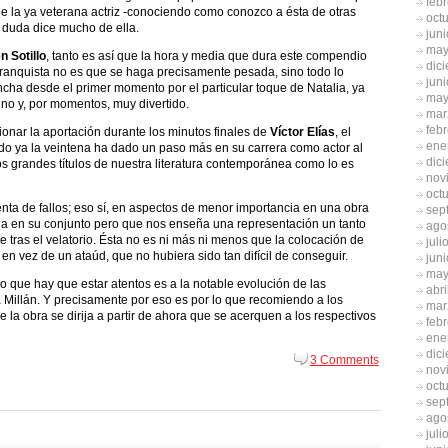
feb
 de la ya veterana actriz -conociendo como conozco a ésta de otras
oct
n duda dice mucho de ella.
jun
may
 Sotillo
, tanto es así que la hora y media que dura este compendio
dic
franquista no es que se haga precisamente pesada, sino todo lo
jun
cha desde el primer momento por el particular toque de Natalia, ya
may
o y, por momentos, muy divertido.
mar
feb
ionar la aportación durante los minutos finales de
Víctor Elías
, el
ene
do ya la veintena ha dado un paso más en su carrera como actor al
dic
s grandes títulos de nuestra literatura contemporánea como lo es
nov
oct
ta de fallos; eso sí, en aspectos de menor importancia en una obra
sep
a en su conjunto pero que nos enseña una representación un tanto
ago
te tras el velatorio. Ésta no es ni más ni menos que la colocación de
juli
en vez de un ataúd, que no hubiera sido tan difícil de conseguir.
jun
may
 que hay que estar atentos es a la notable evolución de las
abri
 Millán. Y precisamente por eso es por lo que recomiendo a los
mar
 la obra se dirija a partir de ahora que se acerquen a los respectivos
feb
ene
dic
3 Comments
nov
oct
sep
ago
juli