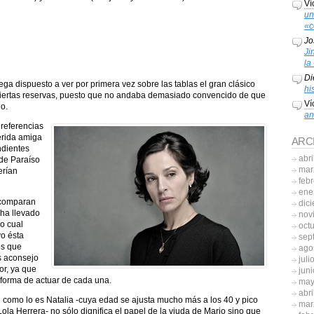
Ví
un
«c
Jo
Ji
la
Di
a dispuesto a ver por primera vez sobre las tablas el gran clásico
hi
iertas reservas, puesto que no andaba demasiado convencido de que
Ví
o.
an
 referencias
uerida amiga
ARC
ndientes
abri
 de Paraíso
mar
erían
feb
ene
 comparan
dic
 ha llevado
nov
lo cual
oct
yo ésta
sep
os que
ago
s aconsejo
juli
or, ya que
jun
 forma de actuar de cada una.
may
abri
n como lo es Natalia -cuya edad se ajusta mucho más a los 40 y pico
mar
ola Herrera- no sólo dignifica el papel de la viuda de Mario sino que