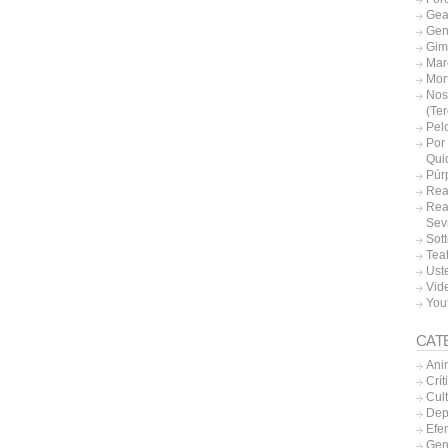
Gea
Gen
Gim
Mar
Mor
Nos
(Te
Pel
Por 
Qui
Púr
Rea
Rea
Sevi
Sott
Tea
Uste
Vide
You
CAT
Ani
Crít
Cul
Dep
Efe
Gen