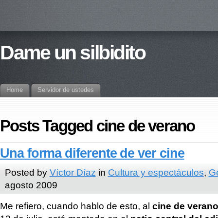
Dame un silbidito
Home
Servidor de ustedes
Posts Tagged cine de verano
Una forma diferente de ver cine
Posted by
Víctor Díaz
in
Cultura y espectáculos
,
G
agosto 2009
Me refiero, cuando hablo de esto, al
cine de veran