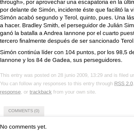
through», por aprovechar una escapatoria en la últi
por delante de Simón, incidente éste que facilitó la 
Simón acabó segundo y Terol, quinto, pues. Una lás
a hacer. Bradley Smith, el perseguidor de Julián Sim
ganó la batalla a Andrea Iannone por el cuarto puesto
tercero finalmente después de ser sancionado Terol
Simón continúa líder con 104 puntos, por los 98,5 d
Iannone y los 84 de Gadea, sus perseguidores.
This entry was posted on 28 junio 2009, 13:29 and is filed 
You can follow any responses to this entry through
RSS 2.0
response
, or
trackback
from your own site.
COMMENTS (0)
No comments yet.