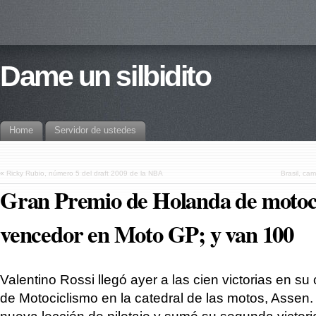
Dame un silbidito
Home
Servidor de ustedes
«
Ricky Rubio, número 5 del draft 2009 de la NBA
Brasil, ca
Gran Premio de Holanda de motoci
vencedor en Moto GP; y van 100
Valentino Rossi llegó ayer a las cien victorias en su
de Motociclismo en la catedral de las motos, Assen. 
nueva lección de pilotaje y sumó su segunda victori