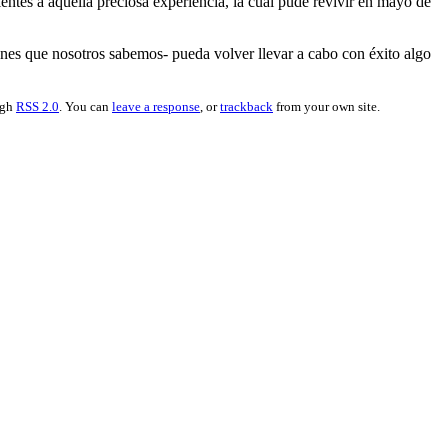
tes a aquella preciosa experiencia, la cual pude revivir en mayo de
zones que nosotros sabemos- pueda volver llevar a cabo con éxito algo
ugh
RSS 2.0
. You can
leave a response
, or
trackback
from your own site.