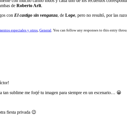
ente con mucho cariño todos y cada uno de los recuerdos correspondien
 ambas de
Roberto Arlt
.
logos con
El castigo sin venganza
, de
Lope
, pero no resultó, por las ra
entos especiales y otros
,
General
. You can follow any responses to this entry thro
íctor!
rma tan sublime me forjé tu imagen para siempre en un escenario… 😀
ra fiesta privada 😉