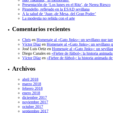
Isao Takahata, ‘in memoriam’
Presentación de ‘Los lunes en el Ritz’, de Nerea Riesco
Pirandello, reflejado en la ESAD sevillana
A la salud de ‘Juan -de Mesa- del Gran Poder’
La modestia no reñida con el arte
Comentarios recientes
Chris
en
Homenaje al «Gato Jinks»: un sevillano que tam
Víctor Díaz
en
Homenaje al «Gato Jinks»: un sevillano q
José Luis Ortiz
en
Homenaje al «Gato Jinks»: un sevillan
Diego Canales
en
«Fiebre de fútbol»: la historia anima
Víctor Díaz
en
«Fiebre de fútbol»: la historia animada 
Archivos
abril 2018
marzo 2018
febrero 2018
enero 2018
diciembre 2017
noviembre 2017
octubre 2017
septiembre 2017