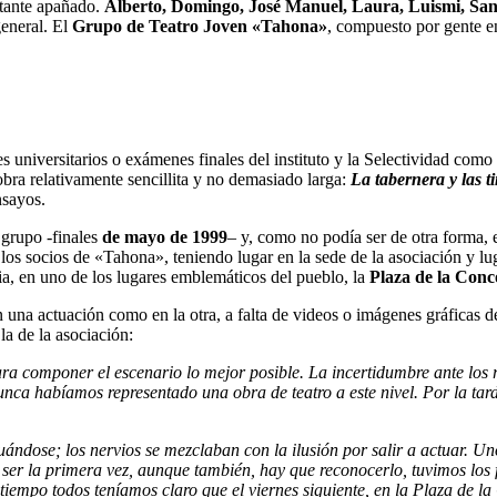
stante apañado.
Alberto, Domingo, José Manuel, Laura, Luismi, San
general. El
Grupo de Teatro Joven «Tahona»
, compuesto por gente e
universitarios o exámenes finales del instituto y la Selectividad como 
bra relativamente sencillita y no demasiado larga:
La tabernera y las t
nsayos.
grupo -finales
de mayo de 1999
– y, como no podía ser de otra forma, 
los socios de «Tahona», teniendo lugar en la sede de la asociación y lu
aria, en uno de los lugares emblemáticos del pueblo, la
Plaza de la Conc
en una actuación como en la otra, a falta de videos o imágenes gráficas
 la de la asociación:
ra componer el escenario lo mejor posible. La incertidumbre ante los r
nca habíamos representado una obra de teatro a este nivel. Por la tard
uándose; los nervios se mezclaban con la ilusión por salir a actuar. Un
ser la primera vez, aunque también, hay que reconocerlo, tuvimos los fa
 tiempo todos teníamos claro que el viernes siguiente, en la Plaza de