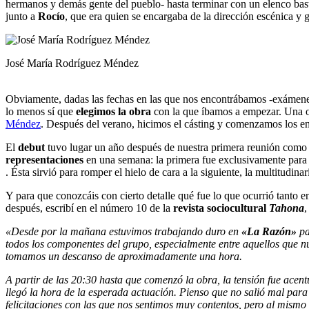
hermanos y demás gente del pueblo- hasta terminar con un elenco ba
junto a
Rocío
, que era quien se encargaba de la dirección escénica y 
José María Rodríguez Méndez
Obviamente, dadas las fechas en las que nos encontrábamos -exámenes 
lo menos sí que
elegimos la obra
con la que íbamos a empezar. Una o
Méndez
. Después del verano, hicimos el cásting y comenzamos los e
El
debut
tuvo lugar un año después de nuestra primera reunión como 
representaciones
en una semana: la primera fue exclusivamente para 
. Ésta sirvió para romper el hielo de cara a la siguiente, la multitudin
Y para que conozcáis con cierto detalle qué fue lo que ocurrió tanto 
después, escribí en el número 10 de la
revista sociocultural
Tahona
,
«Desde por la mañana estuvimos trabajando duro en
«La Razón»
pa
todos los componentes del grupo, especialmente entre aquellos que nu
tomamos un descanso de aproximadamente una hora.
A partir de las 20:30 hasta que comenzó la obra, la tensión fue acent
llegó la hora de la esperada actuación. Pienso que no salió mal para 
felicitaciones con las que nos sentimos muy contentos, pero al mismo