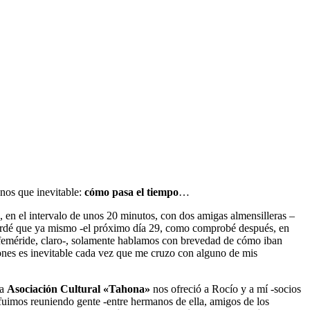
enos que inevitable:
cómo pasa el tiempo
…
 en el intervalo de unos 20 minutos, con dos amigas almensilleras –
cordé que ya mismo -el próximo día 29, como comprobé después, en
efeméride, claro-, solamente hablamos con brevedad de cómo iban
ciones es inevitable cada vez que me cruzo con alguno de mis
La
Asociación Cultural «Tahona»
nos ofreció a Rocío y a mí -socios
fuimos reuniendo gente -entre hermanos de ella, amigos de los