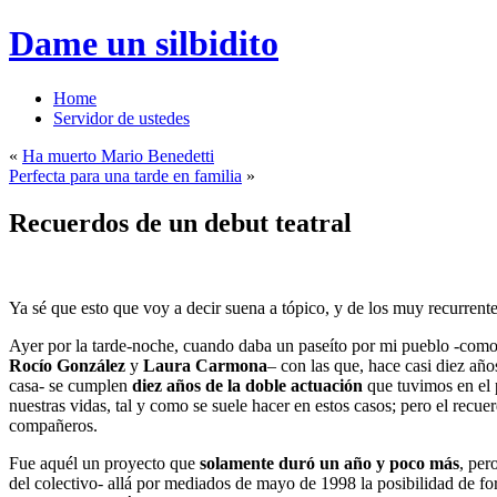
Dame un silbidito
Home
Servidor de ustedes
«
Ha muerto Mario Benedetti
Perfecta para una tarde en familia
»
Recuerdos de un debut teatral
Ya sé que esto que voy a decir suena a tópico, y de los muy recurrent
Ayer por la tarde-noche, cuando daba un paseíto por mi pueblo -como 
Rocío González
y
Laura Carmona
– con las que, hace casi diez año
casa- se cumplen
diez años de la doble actuación
que tuvimos en el
nuestras vidas, tal y como se suele hacer en estos casos; pero el rec
compañeros.
Fue aquél un proyecto que
solamente duró un año y poco más
, per
del colectivo- allá por mediados de mayo de 1998 la posibilidad de f