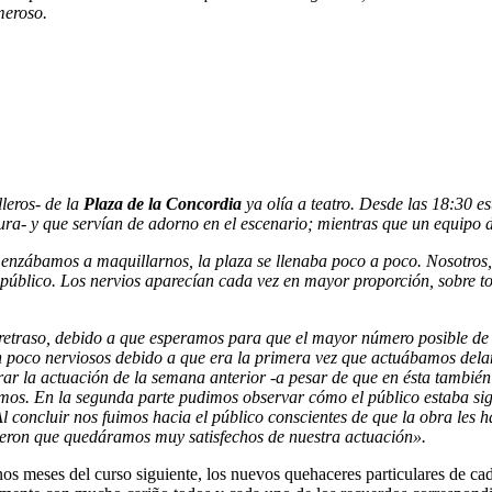
meroso.
leros- de la
Plaza de la Concordia
ya olía a teatro. Desde las 18:30 
cura- y que servían de adorno en el escenario; mientras que un equipo
nzábamos a maquillarnos, la plaza se llenaba poco a poco. Nosotros, 
 público. Los nervios aparecían cada vez en mayor proporción, sobre t
 retraso, debido a que esperamos para que el mayor número posible de 
un poco nerviosos debido a que era la primera vez que actuábamos dela
ar la actuación de la semana anterior -a pesar de que en ésta también t
cimos. En la segunda parte pudimos observar cómo el público estaba sig
 Al concluir nos fuimos hacia el público conscientes de que la obra les
hicieron que quedáramos muy satisfechos de nuestra actuación».
 meses del curso siguiente, los nuevos quehaceres particulares de cad