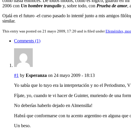
como hasta entonces. De todos modos, como es lógico, guardo en mi m
2006 con
Un hombre tranquilo
y, sobre todo, con
Prueba de amor
,
Ojalá en el futuro -el curso pasado lo intenté junto a mis amigos filó
similar.
This entry was posted on 21 mayo 2009, 17:20 and is filed under
Efemérides, mom
Comments (1)
#1
by
Esperanza
on 24 mayo 2009 - 18:13
Yo sabía que lo tuyo era la interpretación y no el Periodismo, V
Fíjate, yo, cuando te vi hacer de Guinter, muriendo de una fo
No deberías haberlo dejado en Almensilla!
Habrá que conformarse con tu acento argentino en alguna que ot
Un beso.