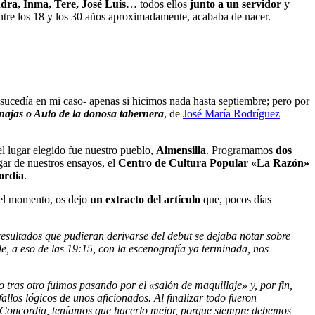
dra, Inma, Tere, José Luis
… todos ellos
junto a un servidor
y
ntre los 18 y los 30 años aproximadamente, acababa de nacer.
sucedía en mi caso- apenas si hicimos nada hasta septiembre; pero por
inajas o Auto de la donosa tabernera
, de
José María Rodríguez
el lugar elegido fue nuestro pueblo,
Almensilla
. Programamos
dos
gar de nuestros ensayos, el
Centro de Cultura Popular «La Razón»
ordia
.
 del momento, os dejo
un extracto del artículo
que, pocos días
esultados que pudieran derivarse del debut se dejaba notar sobre
e, a eso de las 19:15, con la escenografía ya terminada, nos
o tras otro fuimos pasando por el «salón de maquillaje» y, por fin,
llos lógicos de unos aficionados. Al finalizar todo fueron
 la Concordia, teníamos que hacerlo mejor, porque siempre debemos