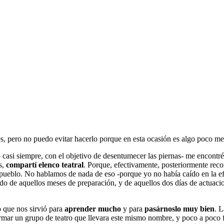
es, pero no puedo evitar hacerlo porque en esta ocasión es algo poco m
casi siempre, con el objetivo de desentumecer las piernas- me encontré,
s,
compartí elenco teatral
. Porque, efectivamente, posteriormente re
 pueblo. No hablamos de nada de eso -porque yo no había caído en la 
uerdo de aquellos meses de preparación, y de aquellos dos días de actua
o que nos sirvió para
aprender mucho
y para
pasárnoslo muy bien
. 
ormar un grupo de teatro que llevara este mismo nombre, y poco a poco 