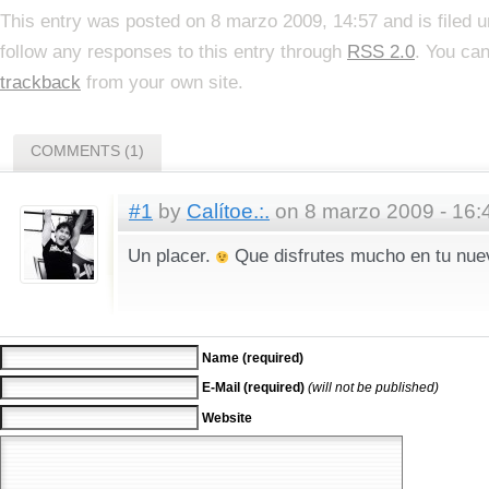
This entry was posted on 8 marzo 2009, 14:57 and is filed 
follow any responses to this entry through
RSS 2.0
. You ca
trackback
from your own site.
COMMENTS (1)
#1
by
Calítoe.:.
on 8 marzo 2009 - 16:
Un placer.
Que disfrutes mucho en tu nue
Name (required)
E-Mail (required)
(will not be published)
Website